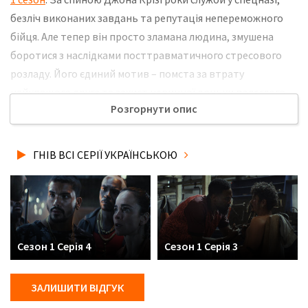
безліч виконаних завдань та репутація непереможного
бійця. Але тепер він просто зламана людина, змушена
боротися з наслідками посттравматичного стресового
розладу. Його єдиний мотив – помста за втрату
найкращого друга та захист невинної доньки полеглого
Розгорнути опис
товариша від тих, хто зруйнував її сім'ю. Не забудьте
розповісти друзям, де Ви дивились нову 3 серію серіалу
Гнів українською мовою, у хорошій hd якості та з
ГНІВ ВСІ СЕРІЇ УКРАЇНСЬКОЮ
українськими субтитрами!
Сезон 1 Серія 4
Сезон 1 Серія 3
ЗАЛИШИТИ ВІДГУК