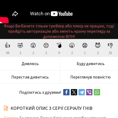
Якщо Ви бачите тільки трейлер або плеєр не працює, тоді
пройдіть авторизацію або змініть країну перегляду за
допомогою ВПН!
👍
🤣
😲
😔
💣
🥱
😧
😈
👎
50
2
2
2
9
2
1
3
15
Дивлюсь
Буду дивитись
Перестав дивитись
Переглянув повністю
Поділитись з друзями!
КОРОТКИЙ ОПИС 3 СЕРІЇ СЕРІАЛУ ГНІВ
1 сезон
: За спиною Джона Крізі роки служби у спецназі,