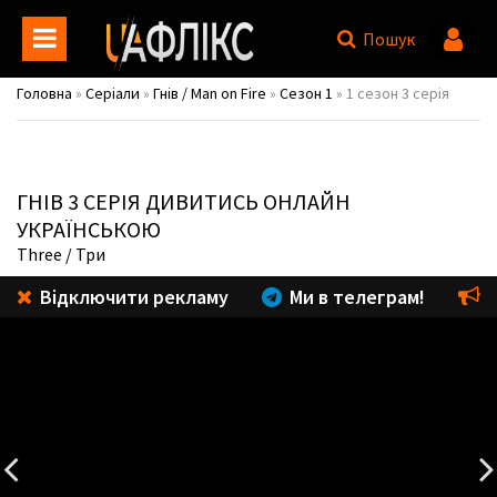
Пошук
Головна
»
Серіали
»
Гнів / Man on Fire
»
Сезон 1
» 1 сезон 3 серія
ГНІВ
3 СЕРІЯ ДИВИТИСЬ ОНЛАЙН
УКРАЇНСЬКОЮ
Three
/ Три
Відключити рекламу
Ми в телеграм!