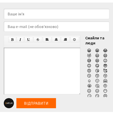
Смайли та
люди
😀
😁
😂
🤣
😃
😄
😅
😆
😉
😊
😋
😎
😍
😘
🥰
😗
😙
😚
☺️
🙂
🤗
🤩
🤔
🤨
😐
😑
😶
🙄
😏
😣
😥
😮
🤐
ВІДПРАВИТИ
😯
😪
😫
😴
😌
😛