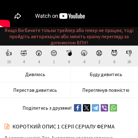
Якщо Ви бачите тільки трейлер або плеєр не працює, тоді
пройдіть авторизацію або змініть країну перегляду за
допомогою ВПН!
👍
🤣
😲
😔
💣
🥱
😧
😈
👎
15
4
4
1
6
4
2
6
26
Дивлюсь
Буду дивитись
Перестав дивитись
Переглянув повністю
Поділитись з друзями!
КОРОТКИЙ ОПИС 1 СЕРІЇ СЕРІАЛУ ФЕРМА
В самому центрі Лос-Анджелосу сталася страшна