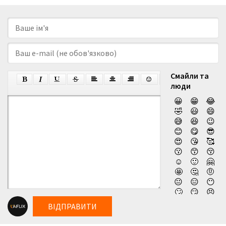
Смайли та
люди
😀
😁
😂
🤣
😃
😄
😅
😆
😉
😊
😋
😎
😍
😘
🥰
😗
😙
😚
☺️
🙂
🤗
🤩
🤔
🤨
😐
😑
😶
🙄
😏
😣
😥
😮
🤐
ВІДПРАВИТИ
😯
😪
😫
😴
😌
😛