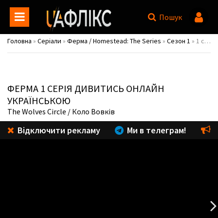
Пошук
Головна
»
Серіали
»
Ферма / Homestead: The Series
»
Сезон 1
» 1 серія
ФЕРМА
1 СЕРІЯ ДИВИТИСЬ ОНЛАЙН
УКРАЇНСЬКОЮ
The Wolves Circle
/ Коло Вовків
Відключити рекламу
Ми в телеграм!