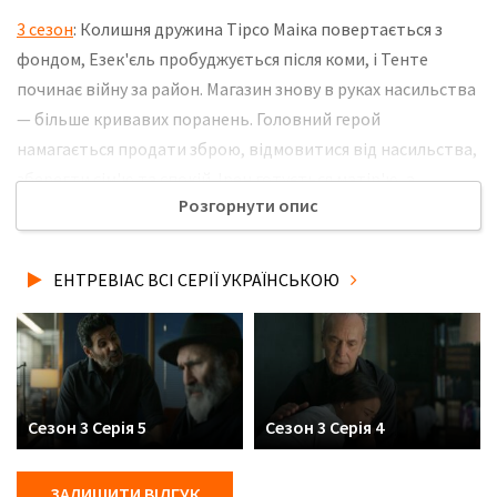
3 сезон
: Колишня дружина Тірсо Маіка повертається з
фондом, Езек'єль пробуджується після коми, і Тенте
починає війну за район. Магазин знову в руках насильства
— більше кривавих поранень. Головний герой
намагається продати зброю, відмовитися від насильства,
зберегти сім'ю та спокій. Ірен готується матір'ю, а
Розгорнути опис
Нельсон отримує пропозицію, що змінює його майбутнє.
Не забудьте розповісти друзям, де Ви дивились нову 5
серію 3 сезону серіалу Ентревіас українською мовою, у
ЕНТРЕВІАС ВСІ СЕРІЇ УКРАЇНСЬКОЮ
хорошій hd якості та з українськими субтитрами!
Сезон 3 Серія 5
Сезон 3 Серія 4
ЗАЛИШИТИ ВІДГУК