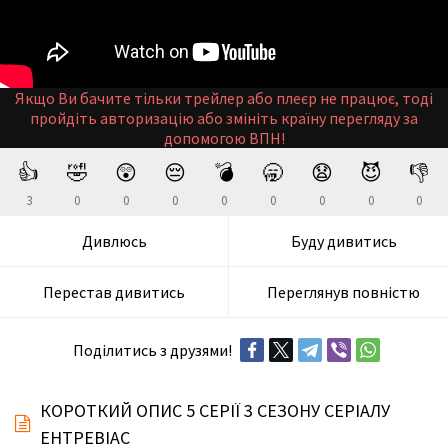
Якщо Ви бачите тільки трейлер або плеєр не працює, тоді
пройдіть авторизацію або змініть країну перегляду за
допомогою ВПН!
👍
🤣
😲
😔
💣
🥱
😧
😈
👎
3
0
0
0
0
0
0
0
0
Дивлюсь
Буду дивитись
Перестав дивитись
Переглянув повністю
Поділитись з друзями!
КОРОТКИЙ ОПИС 5 СЕРІЇ 3 СЕЗОНУ СЕРІАЛУ
ЕНТРЕВІАС