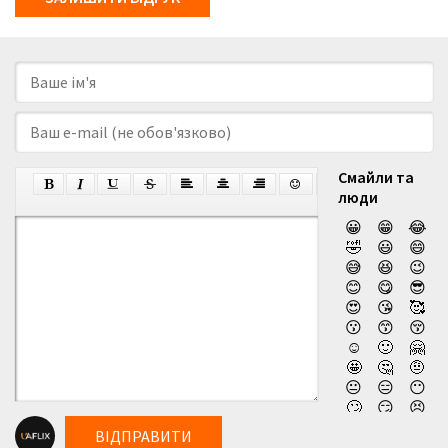
Смайли та
люди
😀
😁
😂
🤣
😃
😄
😅
😆
😉
😊
😋
😎
😍
😘
🥰
😗
😙
😚
☺️
🙂
🤗
🤩
🤔
🤨
😐
😑
😶
🙄
😏
😣
😥
😮
🤐
ВІДПРАВИТИ
😯
😪
😫