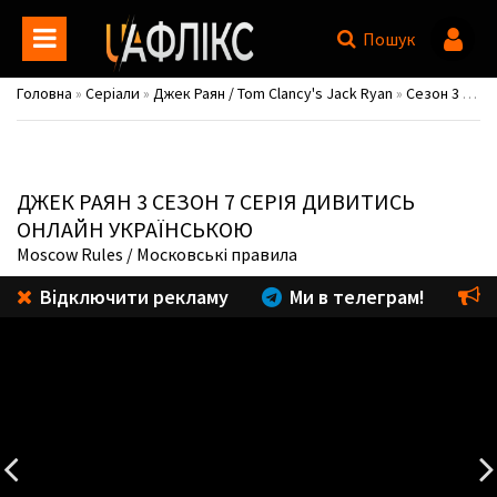
Пошук
Головна
»
Серіали
»
Джек Раян / Tom Clancy's Jack Ryan
»
Сезон 3
» 3 сезон 7 серія
ДЖЕК РАЯН
3 СЕЗОН 7 СЕРІЯ ДИВИТИСЬ
ОНЛАЙН УКРАЇНСЬКОЮ
Moscow Rules
/ Московські правила
Відключити рекламу
Ми в телеграм!