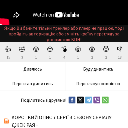
Якщо Ви бачите тільки трейлер або плеєр не працює, тоді
пройдіть авторизацію або змініть країну перегляду за
допомогою ВПН!
👍
🤣
😲
😔
💣
🥱
😧
😈
👎
15
3
1
1
4
1
2
2
18
Дивлюсь
Буду дивитись
Перестав дивитись
Переглянув повністю
Поділитись з друзями!
КОРОТКИЙ ОПИС 7 СЕРІЇ 3 СЕЗОНУ СЕРІАЛУ
ДЖЕК РАЯН