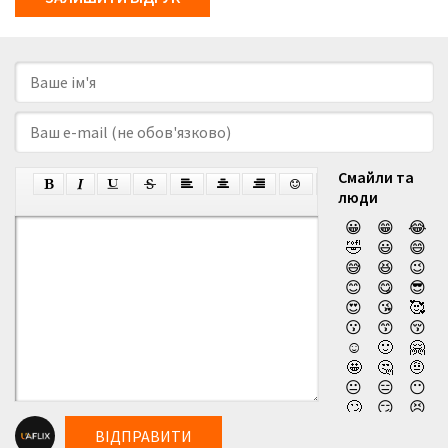
Смайли та
люди
😀
😁
😂
🤣
😃
😄
😅
😆
😉
😊
😋
😎
😍
😘
🥰
😗
😙
😚
☺️
🙂
🤗
🤩
🤔
🤨
😐
😑
😶
🙄
😏
😣
😥
😮
🤐
ВІДПРАВИТИ
😯
😪
😫