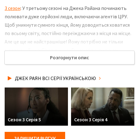
3 сезон
: У третьому сезоні на Джека Райана починають
полювати дуже серйозні люди, включаючи агентів ЦРУ.
Щоб уникнути сумного кінця, йому доводиться ховатися
по всьому світу, постійно переїжджаючи з місця на місце.
Але це ще не найстрашніше! Йому потрібно не тільки
вижити, а й запобігти масштабному міжнародному
Розгорнути опис
конфлікту. Не забудьте розповісти друзям, де Ви
дивились нову 7 серію 3 сезону серіалу Джек Раян
українською мовою, у хорошій hd якості та з українськими
ДЖЕК РАЯН ВСІ СЕРІЇ УКРАЇНСЬКОЮ
субтитрами!
Сезон 3 Серія 5
Сезон 3 Серія 4
ЗАЛИШИТИ ВІДГУК