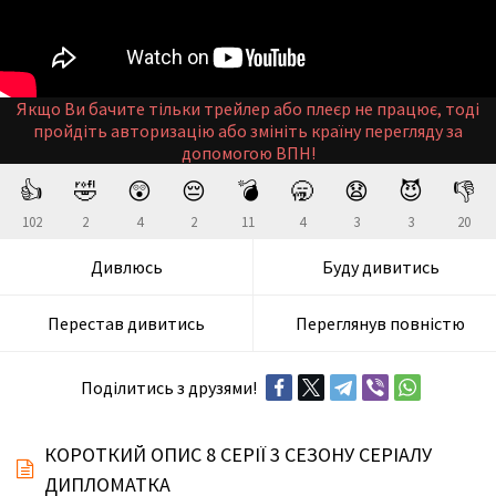
Якщо Ви бачите тільки трейлер або плеєр не працює, тоді
пройдіть авторизацію або змініть країну перегляду за
допомогою ВПН!
👍
🤣
😲
😔
💣
🥱
😧
😈
👎
102
2
4
2
11
4
3
3
20
Дивлюсь
Буду дивитись
Перестав дивитись
Переглянув повністю
Поділитись з друзями!
КОРОТКИЙ ОПИС 8 СЕРІЇ 3 СЕЗОНУ СЕРІАЛУ
ДИПЛОМАТКА