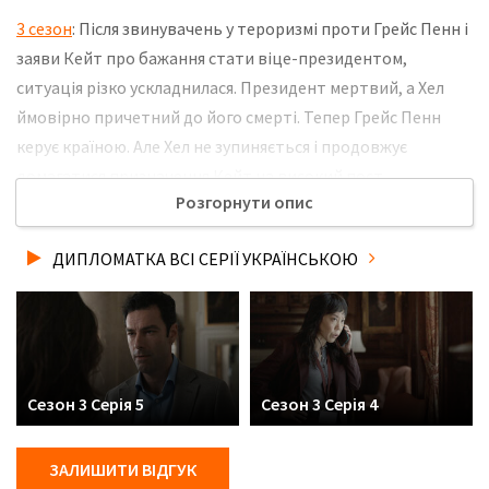
3 сезон
: Після звинувачень у тероризмі проти Грейс Пенн і
заяви Кейт про бажання стати віце-президентом,
ситуація різко ускладнилася. Президент мертвий, а Хел
ймовірно причетний до його смерті. Тепер Грейс Пенн
керує країною. Але Хел не зупиняється і продовжує
домагатися призначення Кейт на високий пост,
Розгорнути опис
незважаючи на політичні ризики та особисті трагедії. Не
забудьте розповісти друзям, де Ви дивились нову 8 серію
ДИПЛОМАТКА ВСІ СЕРІЇ УКРАЇНСЬКОЮ
3 сезону серіалу Дипломатка українською мовою, у
хорошій hd якості та з українськими субтитрами!
Сезон 3 Серія 5
Сезон 3 Серія 4
ЗАЛИШИТИ ВІДГУК