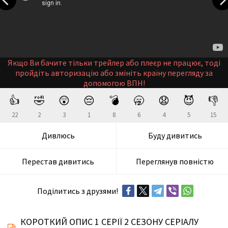
Якщо Ви бачите тільки трейлер або плеєр не працює, тоді
пройдіть авторизацію або змініть країну перегляду за
допомогою ВПН!
👍
🤣
😲
😔
💣
🥱
😧
😈
👎
22
2
3
1
8
6
4
5
15
Дивлюсь
Буду дивитись
Перестав дивитись
Переглянув повністю
Поділитись з друзями!
КОРОТКИЙ ОПИС 1 СЕРІЇ 2 СЕЗОНУ СЕРІАЛУ