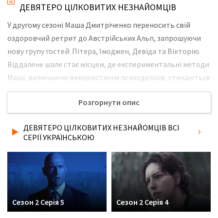
ДЕВЯТЕРО ЦІЛКОВИТИХ НЕЗНАЙОМЦІВ
У другому сезоні Маша Дмитріченко переносить свій
оздоровчий ретрит до Австрійських Альп, запрошуючи
нову групу гостей: Пітера, Імоджен, Девіда та Вікторію.
Віддалене шале стає місцем, де експериментальні методи
Маші, включаючи використання психоделіків, стикаються
з особистими травмами учасників. Напруга зростає, коли
Розгорнути опис
персонал, зокрема Мартін та Хелена, починають
сумніватися в етичності її методів лікування. Не забудьте
ДЕВЯТЕРО ЦІЛКОВИТИХ НЕЗНАЙОМЦІВ ВСІ
розповісти друзям, де Ви дивились нову 1 серію 2 сезону
СЕРІЇ УКРАЇНСЬКОЮ
серіалу Девятеро цілковитих незнайомців українською
мовою, у хорошій hd якості та з українськими субтитрами!
Сезон 2 Серія 5
Сезон 2 Серія 4