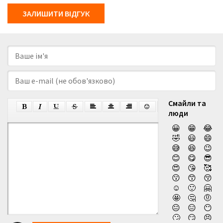
ЗАЛИШИТИ ВІДГУК
Смайли та
люди
😀
😁
😂
🤣
😃
😄
😅
😆
😉
😊
😋
😎
😍
😘
🥰
😗
😙
😚
☺️
🙂
🤗
🤩
🤔
🤨
😐
😑
😶
🙄
😏
😣