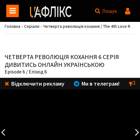
Пошук
Головна
»
Серіали
»
Четверта революція кохання / The 4th Love Revolution / Love.exe / Je-4-Cha Sa-lang Hyeog-myeong
ЧЕТВЕРТА РЕВОЛЮЦІЯ КОХАННЯ
6 СЕРІЯ
ДИВИТИСЬ ОНЛАЙН УКРАЇНСЬКОЮ
Episode 6
/ Епізод 6
Відключити рекламу
Ми в телеграм!