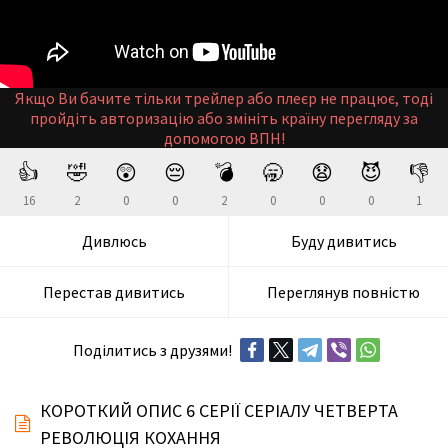
Якщо Ви бачите тільки трейлер або плеєр не працює, тоді
пройдіть авторизацію або змініть країну перегляду за
допомогою ВПН!
👍
🤣
😲
😔
💣
🥱
😧
😈
👎
16
2
0
0
2
0
0
0
1
Дивлюсь
Буду дивитись
Перестав дивитись
Переглянув повністю
Поділитись з друзями!
КОРОТКИЙ ОПИС 6 СЕРІЇ СЕРІАЛУ ЧЕТВЕРТА
РЕВОЛЮЦІЯ КОХАННЯ