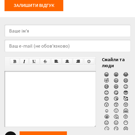
ЗАЛИШИТИ ВІДГУК
Смайли та
люди
😀
😁
😂
🤣
😃
😄
😅
😆
😉
😊
😋
😎
😍
😘
🥰
😗
😙
😚
☺️
🙂
🤗
🤩
🤔
🤨
😐
😑
😶
🙄
😏
😣
😥
😮
🤐