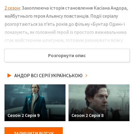
2 сезон
: Захоплююча історія становлення Касіана Андора,
майбутнього героя Альянсу повстанців. Події серіалу
розгортаються за п’ять років до фільму «Бунтар Один» і
показують, як головний герой із простого виживальника
стає майстерним шпигуном, готовим ризикувати всім у
боротьбі проти Галактичної Імперії. Не забудьте
Розгорнути опис
розповісти друзям, де Ви дивились нову 12 серію 2 сезону
серіалу Андор українською мовою, у хорошій hd якості та з
українськими субтитрами!
АНДОР ВСІ СЕРІЇ УКРАЇНСЬКОЮ
Сезон 2 Серія 9
Сезон 2 Серія 8
ЗАЛИШИТИ ВІДГУК