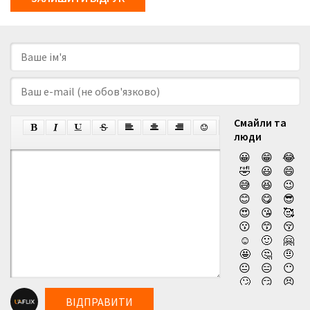
Смайли та
люди
😀
😁
😂
🤣
😃
😄
😅
😆
😉
😊
😋
😎
😍
😘
🥰
😗
😙
😚
☺️
🙂
🤗
🤩
🤔
🤨
😐
😑
😶
🙄
😏
😣
😥
😮
🤐
ВІДПРАВИТИ
😯
😪
😫