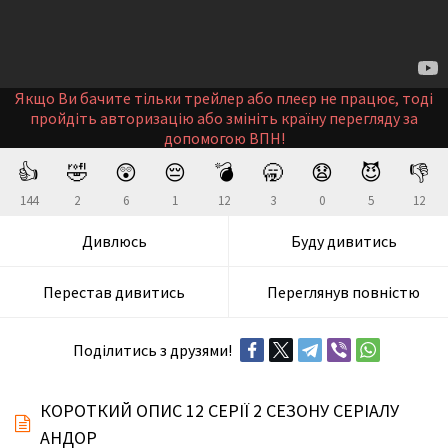
Якщо Ви бачите тільки трейлер або плеєр не працює, тоді
пройдіть авторизацію або змініть країну перегляду за
допомогою ВПН!
👍
🤣
😲
😔
💣
🥱
😧
😈
👎
144
2
6
1
12
3
0
5
12
Дивлюсь
Буду дивитись
Перестав дивитись
Переглянув повністю
Поділитись з друзями!
КОРОТКИЙ ОПИС 12 СЕРІЇ 2 СЕЗОНУ СЕРІАЛУ
АНДОР