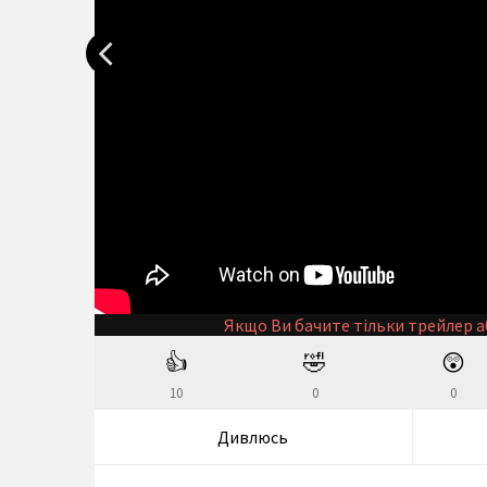
Якщо Ви бачите тільки трейлер а
👍
🤣
😲
10
0
0
Дивлюсь