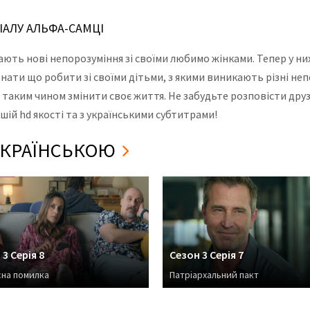
РІАЛУ АЛЬФА-САМЦІ
икають нові непорозуміння зі своїми любимо жінками. Тепер у ни
знати що робити зі своїми дітьми, з якими виникають різні неп
я таким чином змінити своє життя. Не забудьте розповісти друз
шій hd якості та з українськими субтитрами!
 УКРАЇНСЬКОЮ
3 Серія 8
Сезон 3 Серія 7
на помилка
Патріархальний пакт