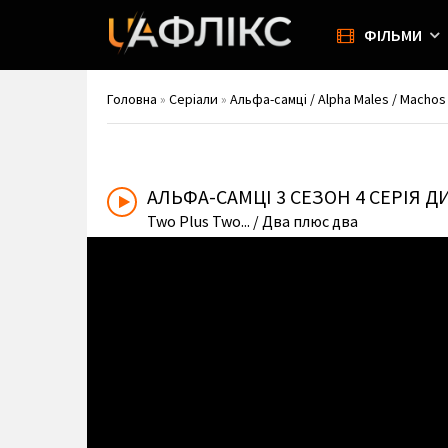
ФІЛЬМИ
Головна
»
Серіали
»
Альфа-самці / Alpha Males / Machos 
АЛЬФА-САМЦІ
3 СЕЗОН 4 СЕРІЯ 
Two Plus Two...
/ Два плюс два