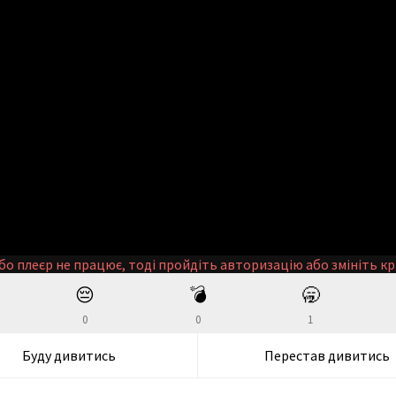
бо плеєр не працює, тоді пройдіть авторизацію або змініть кр
😔
💣
🥱
0
0
1
Буду дивитись
Перестав дивитись