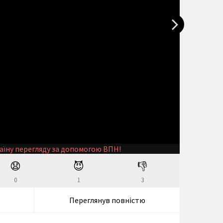
аїну перегляду за допомогою ВПН!
😧
😈
👎
0
1
3
Переглянув повністю