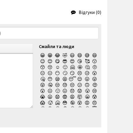
Відгуки (0)
Смайли та люди
😀
😁
😂
🤣
😃
😄
😅
😆
😉
😊
😋
😎
😍
😘
🥰
😗
😙
😚
☺️
🙂
🤗
🤩
🤔
🤨
😐
😑
😶
🙄
😏
😣
😥
😮
🤐
😯
😪
😫
😴
😌
😛
😜
😝
🤤
😒
😓
😔
😕
🙃
🤑
😲
☹️
🙁
😖
😞
😟
😤
😢
😭
😦
😧
😨
😩
🤯
😬
😰
😱
🥵
🥶
😳
🤪
😵
😡
😠
🤬
😷
🤒
🤕
🤢
🤮
🤧
😇
🤠
🥳
🥴
🥺
🤥
🤫
🤭
🧐
🤓
😈
👿
🤡
👹
👺
💀
☠️
👻
👾
🤖
💩
😺
😸
😹
👽