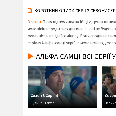
КОРОТКИЙ ОПИС 4 СЕРІЇ 3 СЕЗОНУ СЕ
3 сезон
: Після відпочинку на Ібіці у друзів вин
чоловіків народиться дитина, а інші не будуть 
реальність всі ідеї семінару. Вони сподіваютьс
серіалу Альфа-самці українською мовою, у хоро
АЛЬФА-САМЦІ ВСІ СЕРІЇ
Сезон 3 Серія 9
Сезон 
Нуль контактів
Навмис