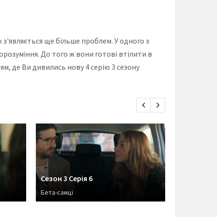
х з'являється ще більше проблем. У одного з
орозуміння. До того ж вони готові втілити в
ям, де Ви дивились нову 4 серію 3 сезону
Сезон 3 Серія 6
Сезон 3 Се
Бета-самці
Прокидайся