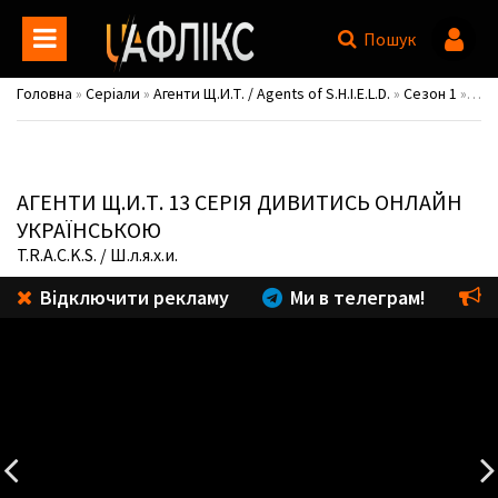
Пошук
Головна
»
Серіали
»
Агенти Щ.И.Т. / Agents of S.H.I.E.L.D.
»
Сезон 1
» 13 серія
АГЕНТИ Щ.И.Т.
13 СЕРІЯ ДИВИТИСЬ ОНЛАЙН
УКРАЇНСЬКОЮ
T.R.A.C.K.S.
/ Ш.л.я.х.и.
Відключити рекламу
Ми в телеграм!