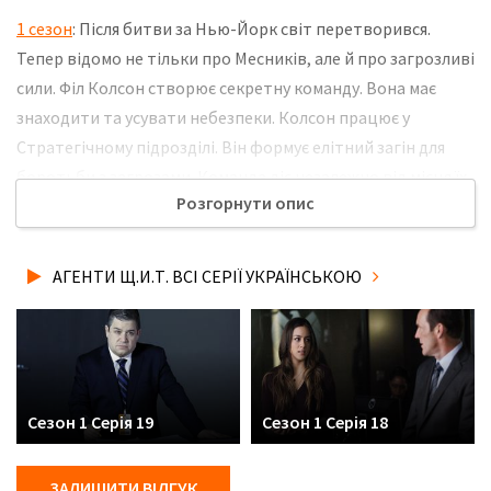
1 сезон
: Після битви за Нью-Йорк світ перетворився.
Тепер відомо не тільки про Месників, але й про загрозливі
сили. Філ Колсон створює секретну команду. Вона має
знаходити та усувати небезпеки. Колсон працює у
Стратегічному підрозділі. Він формує елітний загін для
боротьби з загрозами. Команда діє незалежно від місця їх
Розгорнути опис
появи. Всі вони працюють разом для захисту людства.
Команда прагне запобігти новим катастрофам, вони
стають невидимими захисниками світу. Не забудьте
АГЕНТИ Щ.И.Т. ВСІ СЕРІЇ УКРАЇНСЬКОЮ
розповісти друзям, де Ви дивились нову 13 серію серіалу
Агенти Щ.И.Т. українською мовою, у хорошій hd якості та з
українськими субтитрами!
Сезон 1 Серія 19
Сезон 1 Серія 18
ЗАЛИШИТИ ВІДГУК