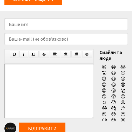
Смайли та
люди
😀
😁
😂
🤣
😃
😄
😅
😆
😉
😊
😋
😎
😍
😘
🥰
😗
😙
😚
☺️
🙂
🤗
🤩
🤔
🤨
😐
😑
😶
🙄
😏
😣
😥
😮
🤐
ВІДПРАВИТИ
😯
😪
😫