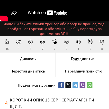
Якщо Ви бачите тільки трейлер або плеєр не працює, тоді
пройдіть авторизацію або змініть країну перегляду за
допомогою ВПН!
👍
🤣
😲
😔
💣
🥱
😧
😈
👎
16
1
1
2
7
2
1
0
8
Дивлюсь
Буду дивитись
Перестав дивитись
Переглянув повністю
Поділитись з друзями!
КОРОТКИЙ ОПИС 13 СЕРІЇ СЕРІАЛУ АГЕНТИ
Щ.И.Т.