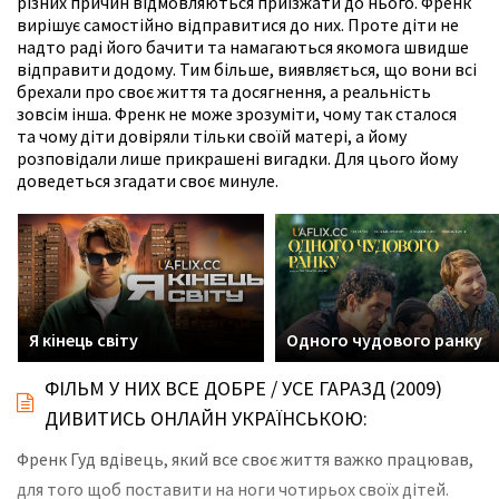
різних причин відмовляються приїзжати до нього. Френк
вирішує самостійно відправитися до них. Проте діти не
надто раді його бачити та намагаються якомога швидше
відправити додому. Тим більше, виявляється, що вони всі
брехали про своє життя та досягнення, а реальність
зовсім інша. Френк не може зрозуміти, чому так сталося
та чому діти довіряли тільки своїй матері, а йому
розповідали лише прикрашені вигадки. Для цього йому
доведеться згадати своє минуле.
Я кінець світу
Одного чудового ранку
ФІЛЬМ У НИХ ВСЕ ДОБРЕ / УСЕ ГАРАЗД (2009)
ДИВИТИСЬ ОНЛАЙН УКРАЇНСЬКОЮ:
Френк Гуд вдівець, який все своє життя важко працював,
для того щоб поставити на ноги чотирьох своїх дітей.