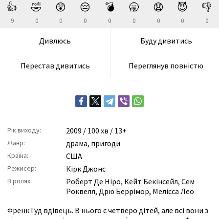
👍
🤣
😲
😔
💣
🥱
😧
😈
👎
9
0
0
0
0
0
0
0
0
Дивлюсь
Буду дивитись
Перестав дивитись
Переглянув повністю
Рік виходу:
2009
/ 100 хв / 13+
Жанр:
драма
,
пригоди
Країна:
США
Режисер:
Кірк Джонс
В ролях:
Роберт Де Ніро
,
Кейт Бекінсейл
,
Сем
Роквелл
,
Дрю Беррімор
,
Мелісса Лео
Френк Гуд вдівець. В нього є четверо дітей, але всі вони з