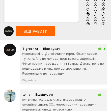
😗
😙
😚
непоправимі наслідки для всіх учасників. Після цієї зустрічі
☺️
🙂
🤗
ніхто із героїв вже ніколи не зможе повернутися до
🤩
🤔
🤨
колишнього стилю буття. Дивитись новий фільм компанії
😐
😑
😶
🙄
😏
😣
Нетфлікс Хочу зараз (2025) українською онлайн,
😥
😮
🤐
абсолютно безкоштовно та у високій якості!
ВІДПРАВИТИ
😯
😪
😫
😴
😌
😛
😜
😝
🤤
Tigrochka
Відвідувачі
😒
😓
😔
2
22 квітня 2026 05:30
Непогане кіно. Деякі вчинки героїв бісили своєю
😕
🙃
🤑
тупістю. Але це молодь, пристрасть, адреналін.
😲
☹️
🙁
Фільм про миттєве щастя тут і зараз. Думаю, вона не
😖
😞
😟
пошкодувала в кінці про це своє рішення.
😤
😢
😭
Рекомендую до перегляду
😦
😧
😨
😩
🤯
😬
Відповісти
😰
😱
🥵
🥶
😳
🤪
😵
😡
😠
tenia
Відвідувачі
1
🤬
😷
🤒
23 квітня 2026 22:03
ну і вляпалась....дивилась, якесь занадто
🤕
🤢
🤮
емоційне...драма ))))... через годину перегляду -
🤧
😇
🤠
подивилась кінець, ну, все ясно