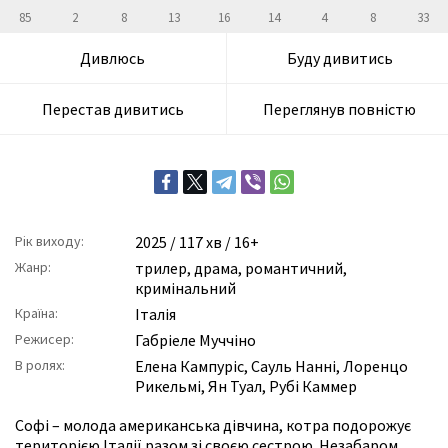
85
2
8
13
16
14
4
8
33
Дивлюсь
Буду дивитись
Перестав дивитись
Переглянув повністю
Рік виходу:
2025
/ 117 хв / 16+
Жанр:
трилер
,
драма
,
романтичний
,
кримінальний
Країна:
Італія
Режисер:
Габріеле Муччіно
В ролях:
Елена Кампуріс
,
Сауль Нанні
,
Лоренцо
Рикельмі
,
Ян Туал
,
Рубі Каммер
Софі – молода американська дівчина, котра подорожує
територією Італії разом зі своєю сестрою. Незабаром