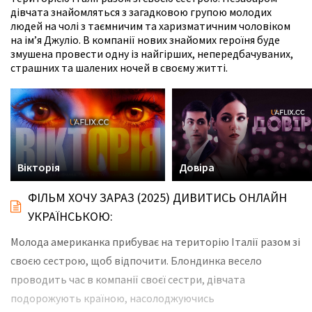
дівчата знайомляться з загадковою групою молодих
людей на чолі з таємничим та харизматичним чоловіком
на ім’я Джуліо. В компанії нових знайомих героїня буде
змушена провести одну із найгірших, непередбачуваних,
страшних та шалених ночей в своєму житті.
Вікторія
Довіра
ФІЛЬМ ХОЧУ ЗАРАЗ (2025) ДИВИТИСЬ ОНЛАЙН
УКРАЇНСЬКОЮ:
Молода американка прибуває на територію Італії разом зі
своєю сестрою, щоб відпочити. Блондинка весело
проводить час в компанії своєї сестри, дівчата
подорожують країною, насолоджуючись