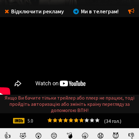
Відключити рекламу
Ми в телеграм!
Якщо Ви бачите тільки трейлер або плеєр не працює, тоді
пройдіть авторизацію або змініть країну перегляду за
допомогою ВПН!
(
34
гол.)
5.0
👍
🤣
😲
😔
💣
🥱
😧
😈
👎