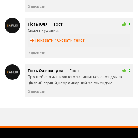
🥳
🥴
🥺
Відповісти
🤥
🤫
🤭
🧐
🤓
😈
👿
🤡
👹
Гість Юля
Гості
1
👺
💀
☠️
6 трав 2026 01:53
Сюжет чудовий.
👻
👾
👽
Показати / Сховати текст
🤖
💩
😺
😸
😹
😻
Відповісти
😼
😽
🙀
😿
😾
🙈
🙉
🙊
👶
Гість Олександра
Гості
0
🧒
👦
👧
15 липня 2026 21:56
Про цей фільм в кожного залишиться своя думка-
🧑
👨
👩
цікавий,гарний,неординарний.рекомендую
🧓
👴
👵
Відповісти
👨‍🎓
👨‍⚕️
👩‍⚕️
👩‍🎓
👨‍🏫
👩‍🏫
👨‍🌾
👨‍⚖️
👩‍⚖️
👩‍🌾
👨‍🍳
👩‍🍳
👨‍🔧
👩‍🔧
👨‍🏭
👩‍🏭
👨‍💼
👩‍💼
👨‍🔬
👩‍🔬
👨‍💻
👩‍💻
👨‍🎤
👩‍🎤