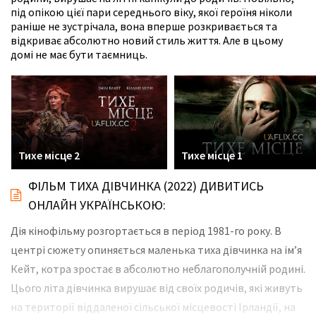
під опікою цієї пари середнього віку, якої героїня ніколи
раніше не зустрічала, вона вперше розкривається та
відкриває абсолютно новий стиль життя. Але в цьому
домі не має бути таємниць.
Тихе місце 2
Тихе місце 1
ФІЛЬМ ТИХА ДІВЧИНКА (2022) ДИВИТИСЬ
ОНЛАЙН УКРАЇНСЬКОЮ:
Дія кінофільму розгортається в період 1981-го року. В
центрі сюжету опиняється маленька тиха дівчинка на ім’я
Кейт, котра зростає в абсолютно неблагополучній родині.
Цього літа дівчинка вирушає від своїх родичів, які живуть
на території віддаленої сільської місцевості Ірландії, на