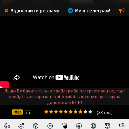
Відключити рекламу
Ми в телеграм!
Якщо Ви бачите тільки трейлер або плеєр не працює, тоді
пройдіть авторизацію або змініть країну перегляду за
допомогою ВПН!
(
33
гол.)
7.7
👍
🤣
😲
😔
💣
🥱
😧
😈
👎