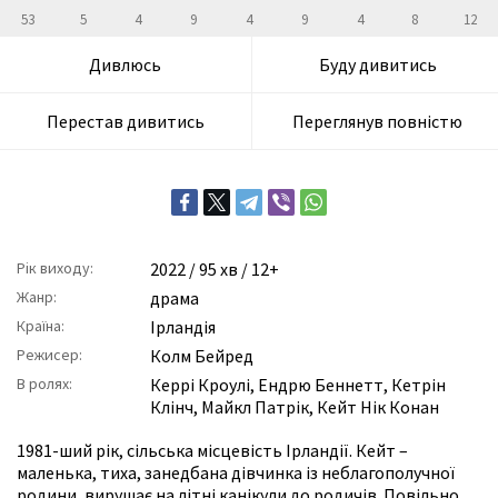
53
5
4
9
4
9
4
8
12
Дивлюсь
Буду дивитись
Перестав дивитись
Переглянув повністю
Рік виходу:
2022
/ 95 хв / 12+
Жанр:
драма
Країна:
Ірландія
Режисер:
Колм Бейред
В ролях:
Керрі Кроулі
,
Ендрю Беннетт
,
Кетрін
Клінч
,
Майкл Патрік
,
Кейт Нік Конан
1981-ший рік, сільська місцевість Ірландії. Кейт –
маленька, тиха, занедбана дівчинка із неблагополучної
родини, вирушає на літні канікули до родичів. Повільно,