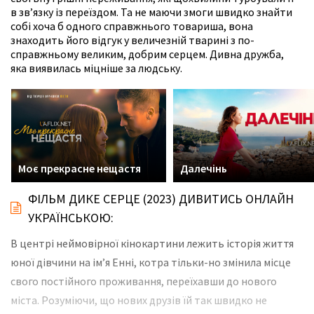
в зв’язку із переїздом. Та не маючи змоги швидко знайти
собі хоча б одного справжнього товариша, вона
знаходить його відгук у величезній тварині з по-
справжньому великим, добрим серцем. Дивна дружба,
яка виявилась міцніше за людську.
Моє прекрасне нещастя
Далечінь
ФІЛЬМ ДИКЕ СЕРЦЕ (2023) ДИВИТИСЬ ОНЛАЙН
УКРАЇНСЬКОЮ:
В центрі неймовірної кінокартини лежить історія життя
юної дівчини на ім’я Енні, котра тільки-но змінила місце
свого постійного проживання, переїхавши до нового
міста. Розуміючи, що нових друзів їй так швидко не