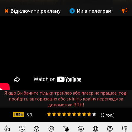
Відключити рекламу
Ми в телеграм!
Якщо Ви бачите тільки трейлер або плеєр не працює, тоді
пройдіть авторизацію або змініть країну перегляду за
допомогою ВПН!
(
3
гол.)
5.9
👍
🤣
😲
😔
💣
🥱
😧
😈
👎