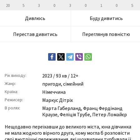
20
5
3
0
3
0
1
0
5
Дивлюсь
Буду дивитись
Перестав дивитись
Переглянув повністю
Рік виходу:
2023
/ 93 хв / 12+
Жанр:
пригоди
,
сімейний
Країна:
Німеччина
Режисер:
Маркус Дітріх
В ролях:
Марта Габерланд
,
Франц Фердінанд
Краузе
,
Феліція Трубе
,
Петер Ломайєр
Нещодавно переїхавши до великого міста, юна дівчинка
не мала жодного вірного друга, кому могла б розповісти
свої внутрішні переживання, які щохвилини турбували її