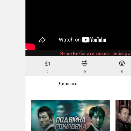
Якщо Ви бачите тільки трейлер а
👍
🤣
😲
2
0
0
Дивлюсь