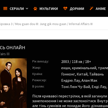
СЕРІАЛИ
МУЛЬТИКИ
ДОРАМИ
АНІМЕ
овка 3 / Mou gaan dou III: Jung gik mou gaan / Infernal Affairs III
ИСЬ ОНЛАЙН
irs III
Рік виходу:
2003
/ 118 хв / 18+
Жанр:
екшн
,
кримінальний
,
трил
Країна:
Гонконг, Китай, Тайвань
Режисер:
Ендрю Лау
,
Алан Мак
В ролях:
Тоні Люн Чу-Вай
,
Енді Лау
,
Після кривавої перестрілки, в якій загинули
занепокоєння і не може заспокоїтися. Внут
але тінь сумнівів не покидає його: дізнавш