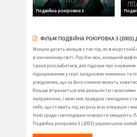
Подвійна рокіровка 1
Подві
ФІЛЬМ ПОДВІЙНА РОКІРОВКА 3 (2003
Минуло десять місяців з тих пір, як в жорстокі
в злочинному світі. Лау Кін-мін, колишній маф
трохи розслабитися, але підозри про існування
підозрюваним у серії загадкових зникнень та лі
усвідомлює, що за його спиною можуть ховатис
більше втрачається між реальністю і власними 
напруженню, і межі між правдою і вигадкою ста
себе, що ставить під загрозу всю операцію і май
Нові зради і несподівані повороти змушують Ла
Подвійна рокіровка 3 (2003) українською онлай