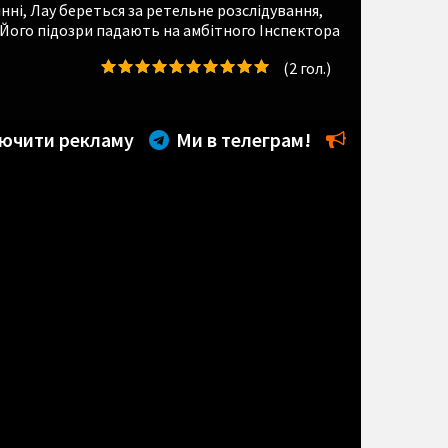
ні, Лау береться за ретельне розслідування,
Його підозри падають на амбітного Інспектора
(
2
гол.)
ючити рекламу
Ми в телеграм!