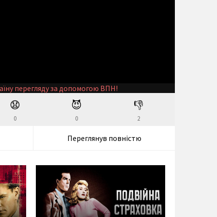
аїну перегляду за допомогою ВПН!
😧
😈
👎
0
0
2
Переглянув повністю