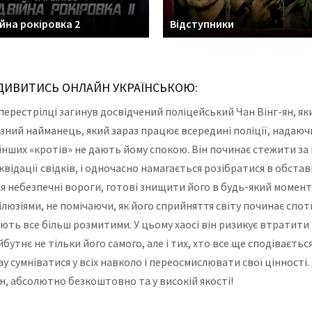
йна рокіровка 2
Відступники
) ДИВИТИСЬ ОНЛАЙН УКРАЇНСЬКОЮ:
й перестрілці загинув досвідчений поліцейський Чан Вінг-ян, я
іозний найманець, який зараз працює всередині поліції, надаю
 інших «кротів» не дають йому спокою. Він починає стежити з
квідації свідків, і одночасно намагається розібратися в обста
я небезпечні вороги, готові знищити його в будь-який момент
ілюзіями, не помічаючи, як його сприйняття світу починає спо
ють все більш розмитими. У цьому хаосі він ризикує втратити 
бутнє не тільки його самого, але і тих, хто все ще сподіваєтьс
у сумніватися у всіх навколо і переосмислювати свої цінності
н, абсолютно безкоштовно та у високій якості!