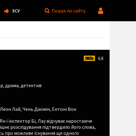
ЗСУ
Пошук
по сайту
6.8
ер
,
драма
,
детектив
Леон Лай
,
Чень Даомін
,
Ентоні Вон
 Ян і інспектор Бі, Лау відчуває наростаюче
рішнє розслідування підтвердило його слова,
ись про можливе існування ще одного