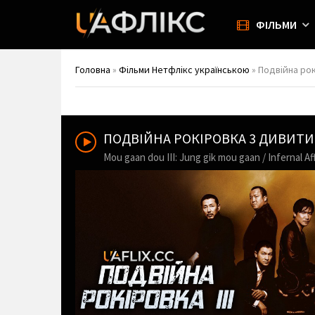
ФІЛЬМИ
Головна
»
Фільми Нетфлікс українською
» Подвійна рокір
ПОДВІЙНА РОКІРОВКА 3 ДИВИТ
Mou gaan dou III: Jung gik mou gaan / Infernal Affa