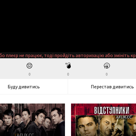
бо плеєр не працює, тоді пройдіть авторизацію або змініть кр
😔
💣
🥱
0
0
0
Буду дивитись
Перестав дивитись