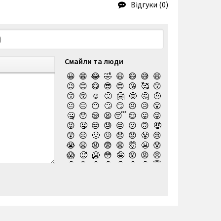
Відгуки (0)
Смайли та люди
😀
😁
😂
🤣
😃
😄
😅
😆
😉
😊
😋
😎
😍
😘
🥰
😗
😙
😚
☺️
🙂
🤗
🤩
🤔
🤨
😐
😑
😶
🙄
😏
😣
😥
😮
🤐
😯
😪
😫
😴
😌
😛
😜
😝
🤤
😒
😓
😔
😕
🙃
🤑
😲
☹️
🙁
😖
😞
😟
😤
😢
😭
😦
😧
😨
😩
🤯
😬
😰
😱
🥵
🥶
😳
🤪
😵
😡
😠
🤬
😷
🤒
🤕
🤢
🤮
🤧
😇
🤠
🥳
🥴
🥺
🤥
🤫
🤭
🧐
🤓
😈
👿
🤡
👹
👺
💀
☠️
👻
👾
🤖
💩
😺
😸
😹
👽
😻
😼
😽
🙀
😿
😾
🙈
🙉
🙊
👶
🧒
👦
👧
🧑
👨
👩