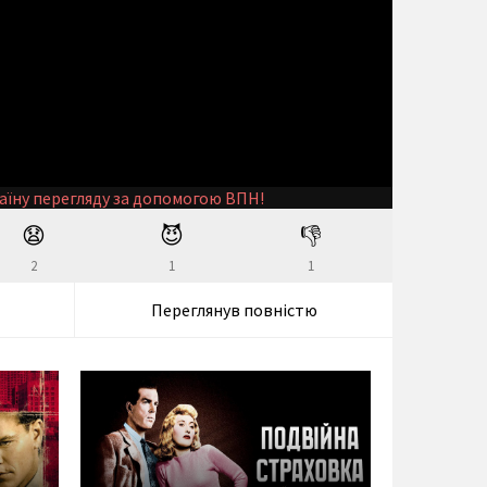
аїну перегляду за допомогою ВПН!
😧
😈
👎
2
1
1
Переглянув повністю