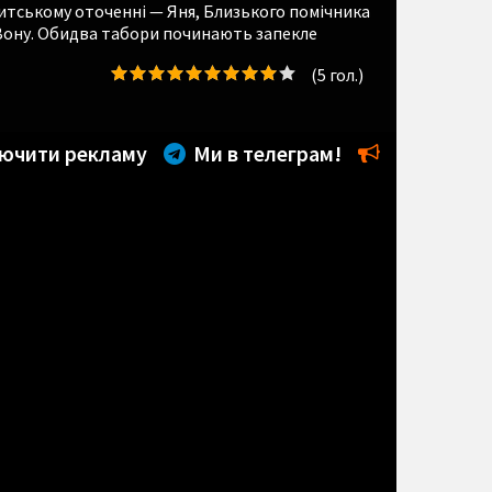
дитському оточенні — Яня, Близького помічника
 Вону. Обидва табори починають запекле
(
5
гол.)
ючити рекламу
Ми в телеграм!