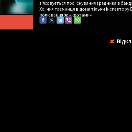
з'ясовується про існування зрадника в бан
Хо, чия таємниця відома тільки інспектору
полювання за «кротами».
Відкл