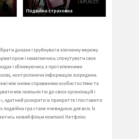
Подвійна страховка
ібрати докази і зруйнувати злочинну мережу
нформатором і намагаючись спокутувати своє
 сходах і зближуючись з протилежними
 колах, контролюючи інформацію зсередини.
межі між їхніми справжніми особистостями та
вати між лояльністю до своїх організацій і
, здатний розкрити їх прикриття і поставити
х подвійна гра стане очевидною для всіх. Їх
ивитись новий фільм компанії Нетфлікс