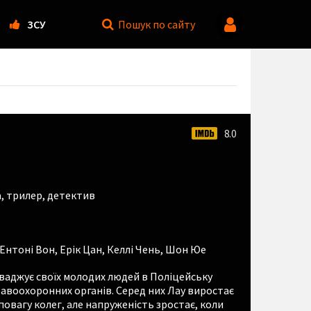
ЗСУ
Пошук
по сайту
8.0
а
,
трилер
,
детектив
Ентоні Вон
,
Ерік Цан
,
Келлі Чень
,
Шон Юе
ваджує своїх молодих людей в Поліцейську
равоохоронних органів. Серед них Лау виростає
овагу колег, але напруженість зростає, коли