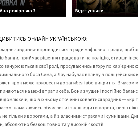
йна рокіровка 3
Відступники
) ДИВИТИСЬ ОНЛАЙН УКРАЇНСЬКОЮ:
кладне завдання-впровадитися в ряди мафіозної тріади, щоб з
ленів банди, приймає рішення працювати на поліцію, ставши і
ко занурюються в свої ролі, просуваючись вгору по кар'єрних
римінального боса Сема, а Лау набуває впливу в поліцейських
кожен крок може призвести до загибелі або викриття. З часом 
пиняються на межі втрати себе. Вони змушені постійно балансу
ідомлюючи, що в їхньому оточенні ховається зрадник — «кріт»
 часом, намагаючись обчислити і знешкодити ворога, перш ніж ї
е тільки з ворогами, а й з власними страхами і сумнівами. Д
н, абсолютно безкоштовно та у високій якості!