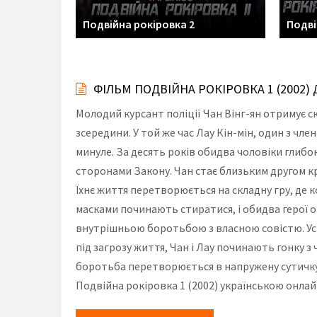
Подвійна рокіровка 2
Подві
ФІЛЬМ ПОДВІЙНА РОКІРОВКА 1 (2002
Молодий курсант поліції Чан Вінг-ян отримує с
зсередини. У той же час Лау Кін-мін, один з ч
минуле. За десять років обидва чоловіки глибо
сторонами Закону. Чан стає близьким другом к
Їхнє життя перетворюється на складну гру, де 
масками починають стиратися, і обидва герої о
внутрішньою боротьбою з власною совістю. Усв
під загрозу життя, Чан і Лау починають гонку з
боротьба перетворюється в напружену сутичку н
Подвійна рокіровка 1 (2002) українською онлай