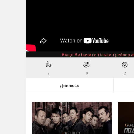
Якщо Ви бачите тільки трейлер а
👍
🤣
😲
7
0
2
Дивлюсь