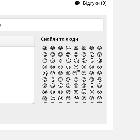
Відгуки (0)
Смайли та люди
😀
😁
😂
🤣
😃
😄
😅
😆
😉
😊
😋
😎
😍
😘
🥰
😗
😙
😚
☺️
🙂
🤗
🤩
🤔
🤨
😐
😑
😶
🙄
😏
😣
😥
😮
🤐
😯
😪
😫
😴
😌
😛
😜
😝
🤤
😒
😓
😔
😕
🙃
🤑
😲
☹️
🙁
😖
😞
😟
😤
😢
😭
😦
😧
😨
😩
🤯
😬
😰
😱
🥵
🥶
😳
🤪
😵
😡
😠
🤬
😷
🤒
🤕
🤢
🤮
🤧
😇
🤠
🥳
🥴
🥺
🤥
🤫
🤭
🧐
🤓
😈
👿
🤡
👹
👺
💀
☠️
👻
👾
🤖
💩
😺
😸
😹
👽
😻
😼
😽
🙀
😿
😾
🙈
🙉
🙊
👶
🧒
👦
👧
🧑
👨
👩