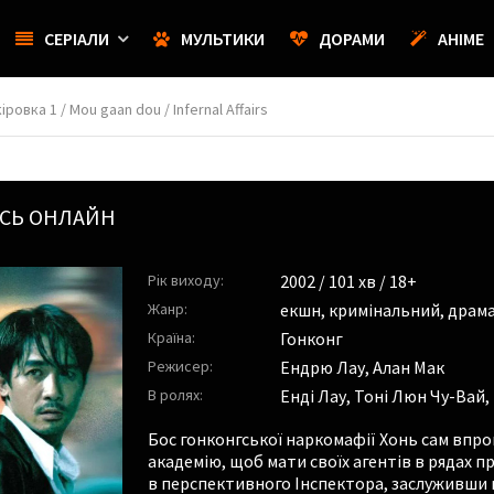
СЕРІАЛИ
МУЛЬТИКИ
ДОРАМИ
АНІМЕ
ровка 1 / Mou gaan dou / Infernal Affairs
ИСЬ ОНЛАЙН
Рік виходу:
2002
/ 101 хв / 18+
Жанр:
екшн
,
кримінальний
,
драм
Країна:
Гонконг
Режисер:
Ендрю Лау
,
Алан Мак
В ролях:
Енді Лау
,
Тоні Люн Чу-Вай
,
Бос гонконгської наркомафії Хонь сам впро
академію, щоб мати своїх агентів в рядах п
в перспективного Інспектора, заслуживши п