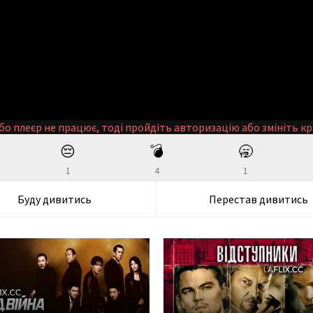
бо плеєр не працює, тоді пройдіть авторизацію або змініть кр
😔
💣
🥱
1
4
1
Буду дивитись
Перестав дивитись