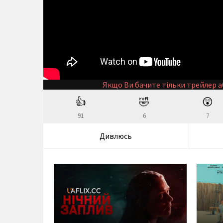
Якщо Ви бачите тільки трейлер а
👍
🤣
😲
91
6
7
Дивлюсь