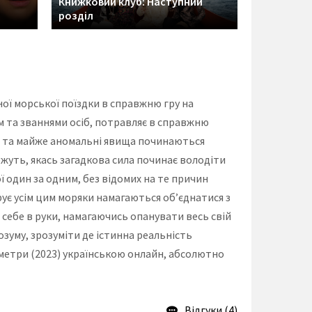
Книжковий клуб: Наступний
розділ
ої морської поїздки в справжню гру на
м та званнями осіб, потравляє в справжню
иві та майже аномальні явища починаються
ожуть, якась загадкова сила починає володіти
ї один за одним, без відомих на те причин
рує усім цим моряки намагаються об’єднатися з
 себе в руки, намагаючись опанувати весь свій
озуму, зрозуміти де істинна реальність
метри (2023) українською онлайн, абсолютно
Відгуки (4)