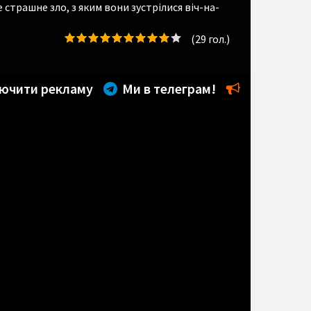
страшне зло, з яким вони зустрілися віч-на-
(
29
гол.)
ючити рекламу
Ми в телеграм!