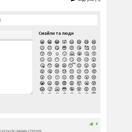
Смайли та люди
😀
😁
😂
🤣
😃
😄
😅
😆
😉
😊
😋
😎
😍
😘
🥰
😗
😙
😚
☺️
🙂
🤗
🤩
🤔
🤨
😐
😑
😶
🙄
😏
😣
😥
😮
🤐
😯
😪
😫
😴
😌
😛
😜
😝
🤤
😒
😓
😔
😕
🙃
🤑
😲
☹️
🙁
😖
😞
😟
😤
😢
😭
😦
😧
😨
😩
🤯
😬
😰
😱
🥵
🥶
😳
🤪
😵
😡
😠
🤬
😷
🤒
🤕
🤢
🤮
🤧
😇
🤠
🥳
🥴
🥺
🤥
🤫
🤭
🧐
🤓
😈
👿
🤡
👹
👺
💀
☠️
👻
👾
🤖
💩
😺
😸
😹
👽
😻
😼
😽
🙀
😿
😾
🙈
🙉
0
🙊
👶
🧒
👦
👧
🧑
👨
👩
ується і інших стрічок.