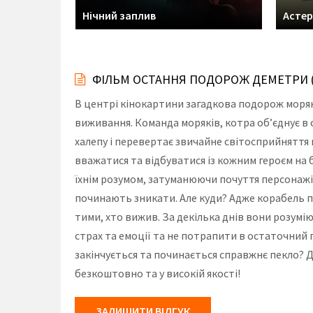
Нічний заплив
Астер
ФІЛЬМ ОСТАННЯ ПОДОРОЖ ДЕМЕТРИ (
В центрі кінокартини загадкова подорож морякі
виживання. Команда моряків, котра об’єднує в 
халепу і перевертає звичайне світосприйняття 
вважатися та відбуватися із кожним героєм на б
їхнім розумом, затуманюючи почуття персонажів.
починають зникати. Але куди? Адже корабель пл
тими, хто вижив. За декілька днів вони розумі
страх та емоції та не потрапити в остаточний п
закінчується та починається справжнє пекло?
безкоштовно та у високій якості!
ЗАЛИШИТИ ВІДГУК