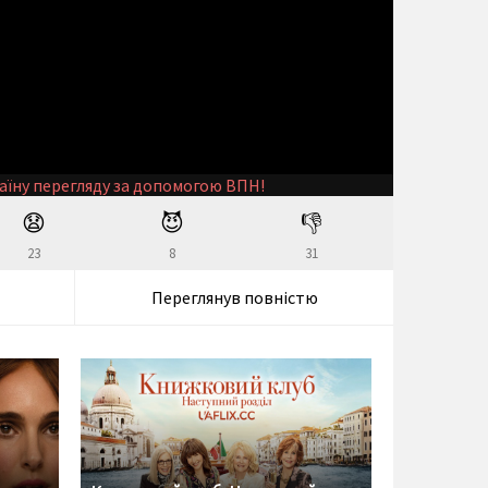
аїну перегляду за допомогою ВПН!
😧
😈
👎
23
8
31
Переглянув повністю