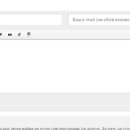
 інші звуки майже не чутно слів персонажів. Це дратує. До речі, це стос