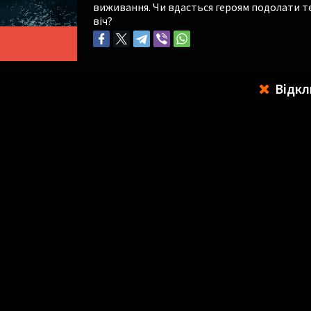
виживання. Чи вдасться героям подолати те 
віч?
Відкл