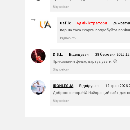
Відповісти
uaflix
Адміністратори
26 жовтня
перша така скарга! попробуйте порівн
Відповісти
D.S.L.
Відвідувачі
28 березня 2025 15
Прикольний фільм, вартує уваги. 🤨
Відповісти
IRONLEGUA
Відвідувачі
12 трав 2026 
Доброго вечора!😀 Найкращий сайт для пер
Відповісти