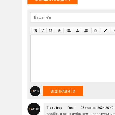
ВІДПРАВИТИ
Гість Ігор
Гості
26 жовтня 2024 20:40
Зробіть щось з дубляжем - через музику та