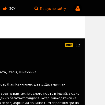
ЗСУ
Пошук
по сайту
6.2
та, Італія, Німеччина
озі
,
Ліам Каннінґем
,
Девід Дастмалчіан
возять вантажі із одного порту в інший, в одну
ин з багатьох сундуків, котрі знаходяться на
о перед моряками починається справжня гра на