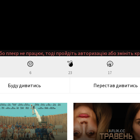
бо плеєр не працює, тоді пройдіть авторизацію або змініть кр
😔
💣
🥱
6
23
17
Буду дивитись
Перестав дивитись