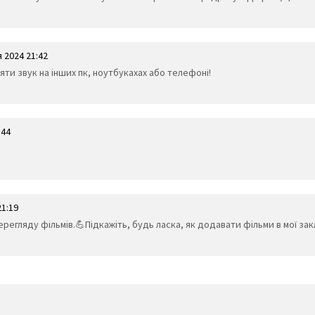
 2024 21:42
яти звук на інших пк, ноутбукахах або телефоні!
:44
21:19
егляду фільмів.💪Підкажіть, будь ласка, як додавати фільми в мої за