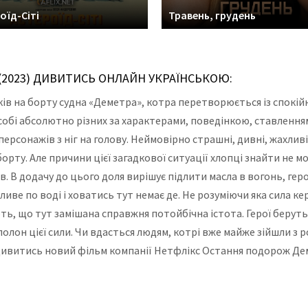
оїд-Сіті
Травень, грудень
2023) ДИВИТИСЬ ОНЛАЙН УКРАЇНСЬКОЮ:
в на борту судна «Деметра», котра перетворюється із спокійн
собі абсолютно різних за характерами, поведінкою, ставлення
персонажів з ніг на голову. Неймовірно страшні, дивні, жахл
орту. Але причини цієї загадкової ситуації хлопці знайти не м
 В додачу до цього доля вирішує підлити масла в вогонь, геро
иве по воді і ховатись тут немає де. Не розуміючи яка сила ке
ють, що тут замішана справжня потойбічна істота. Герої беруть
олон цієї сили. Чи вдасться людям, котрі вже майже зійшли з р
 Дивитись новий фільм компанії Нетфлікс Остання подорож Де