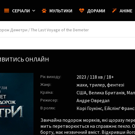
СЕРІАЛИ
МУЛЬТИКИ
ДОРАМИ
АНІМЕ
орож Деметри / The Last Voyage of the Demeter
ИВИТИСЬ ОНЛАЙН
Рік виходу:
2023
/ 118 хв / 18+
Жанр:
жахи
,
трилер
,
фентезі
Країна:
США, Велика Британія, Маль
Режисер:
Андре Овредал
В ролях:
Корі Гоукінс
,
Ейслінґ Франсі
Звичайна подорож моряків, які щоразу пере
мить перетворюється на справжнє пекло. Од
борту, має незвичний вміст. Відкривши йог