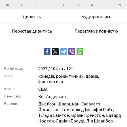
10
1
3
0
1
3
4
1
9
Дивлюсь
Буду дивитись
Перестав дивитись
Переглянув повністю
Рік виходу:
2023
/ 104 хв / 12+
Жанр:
комедія
,
романтичний
,
драма
,
фантастика
Країна:
США
Режисер:
Вес Андерсон
В ролях:
Джейсон Шварцман
,
Скарлетт
Йоганссон
,
Том Генкс
,
Джеффрі Райт
,
Тільда Свінтон
,
Браян Кренстон
,
Едвард
Нортон
,
Едріан Броуді
,
Лів Шрайбер