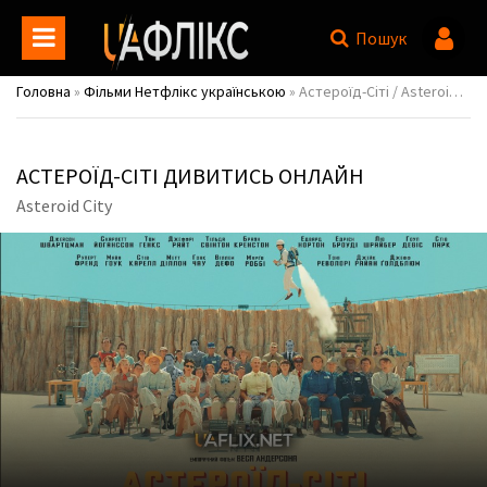
Пошук
Головна
»
Фільми Нетфлікс українською
» Астероїд-Сіті / Asteroid City
АСТЕРОЇД-СІТІ ДИВИТИСЬ ОНЛАЙН
Asteroid City