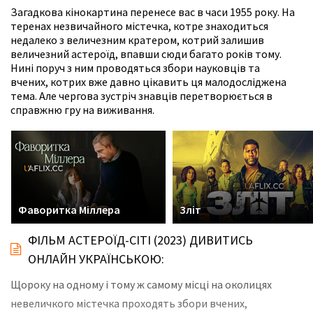
Загадкова кінокартина перенесе вас в часи 1955 року. На
теренах незвичайного містечка, котре знаходиться
недалеко з величезним кратером, котрий залишив
величезний астероїд, впавши сюди багато років тому.
Нині поруч з ним проводяться збори науковців та
вчених, котрих вже давно цікавить ця малодосліджена
тема. Але чергова зустріч знавців перетворюється в
справжню гру на виживання.
Фаворитка Міллера
Зліт
ФІЛЬМ АСТЕРОЇД-СІТІ (2023) ДИВИТИСЬ
ОНЛАЙН УКРАЇНСЬКОЮ:
Щороку на одному і тому ж самому місці на околицях
невеличкого містечка проходять збори вчених,