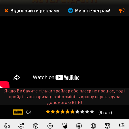
Відключити рекламу
Ми в телеграм!
Якщо Ви бачите тільки трейлер або плеєр не працює, тоді
пройдіть авторизацію або змініть країну перегляду за
допомогою ВПН!
(
9
гол.)
6.4
👍
🤣
😲
😔
💣
🥱
😧
😈
👎