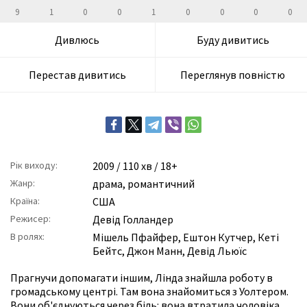
9
1
0
0
1
0
0
0
0
Дивлюсь
Буду дивитись
Перестав дивитись
Переглянув повністю
Рік виходу:
2009
/ 110 хв / 18+
Жанр:
драма
,
романтичний
Країна:
США
Режисер:
Девід Голландер
В ролях:
Мішель Пфайфер
,
Ештон Кутчер
,
Кеті
Бейтс
,
Джон Манн
,
Девід Льюїс
Прагнучи допомагати іншим, Лінда знайшла роботу в
громадському центрі. Там вона знайомиться з Уолтером.
Вони об'єднуються через біль: вона втратила чоловіка