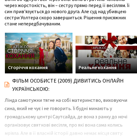
через жорстокість, він – сестру прямо перед її весіллям. Її
син прив'язується до нового друга. Але суд над убивцею
сестри Уолтера скоро завершиться. Рішення присяжних
стане непередбачуваним.
Сторіччя кохання
Реальне кохання
ФІЛЬМ ОСОБИСТЕ (2009) ДИВИТИСЬ ОНЛАЙН
УКРАЇНСЬКОЮ:
Лінда самотужки тягне на собі материнство, виховуючи
сина, який не чує і не говорить. Її будні минають у
громадському центрі Саутсайда, де вона з ранку до ночі
організовує святкові весілля, про які вона сама колись
мріяла. Але в її власній історії давно немає місця святу: