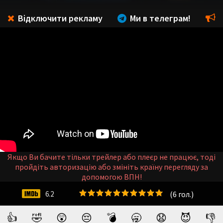
Відключити рекламу
Ми в телеграм!
Якщо Ви бачите тільки трейлер або плеєр не працює, тоді
пройдіть авторизацію або змініть країну перегляду за
допомогою ВПН!
(
6
гол.)
6.2
👍
🤣
😲
😔
💣
🥱
😧
😈
👎