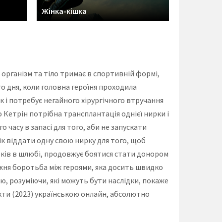
Жінка-кішка
 організм та тіло тримає в спортивній формі,
о дня, коли головна героїня проходила
 і потребує негайного хірургічного втручання
 Кетрін потрібна трансплантація однієї нирки і
 часу в запасі для того, аби не запускати
вік віддати одну свою нирку для того, щоб
оків в шлюбі, продовжує боятися стати донором
вжня боротьба між героями, яка досить швидко
, розуміючи, які можуть бути наслідки, покаже
екти (2023) українською онлайн, абсолютно