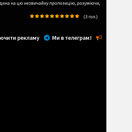
дина на цю незвичайну пропозицію, розуміючи,
(
3
гол.)
ючити рекламу
Ми в телеграм!