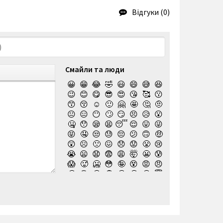
Відгуки (0)
Смайли та люди
😀
😁
😂
🤣
😃
😄
😅
😆
😉
😊
😋
😎
😍
😘
🥰
😗
😙
😚
☺️
🙂
🤗
🤩
🤔
🤨
😐
😑
😶
🙄
😏
😣
😥
😮
🤐
😯
😪
😫
😴
😌
😛
😜
😝
🤤
😒
😓
😔
😕
🙃
🤑
😲
☹️
🙁
😖
😞
😟
😤
😢
😭
😦
😧
😨
😩
🤯
😬
😰
😱
🥵
🥶
😳
🤪
😵
😡
😠
🤬
😷
🤒
🤕
🤢
🤮
🤧
😇
🤠
🥳
🥴
🥺
🤥
🤫
🤭
🧐
🤓
😈
👿
🤡
👹
👺
💀
☠️
👻
👾
🤖
💩
😺
😸
😹
👽
😻
😼
😽
🙀
😿
😾
🙈
🙉