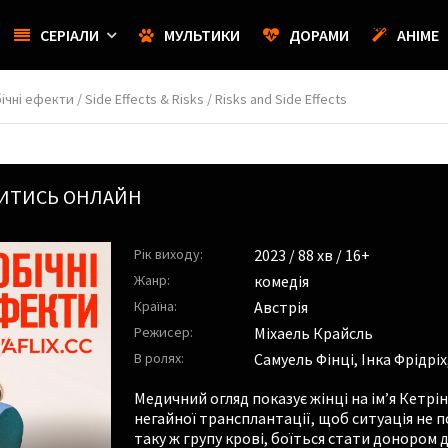
СЕРІАЛИ
МУЛЬТИКИ
ДОРАМИ
АНІМЕ
чні ефекти / Side Effects & Risks / Risks and Side Effects
ВИТИСЬ ОНЛАЙН
Рік виходу:
2023
/ 88 хв / 16+
Жанр:
комедія
Країна:
Австрія
Режисер:
Міхаель Крайсль
В ролях:
Самуель Фінці
,
Інка Фрідріх
Медичний огляд показує жінці на ім’я Кетрін
негайної трансплантації, щоб ситуація не п
таку ж групу крові, боїться стати донором д