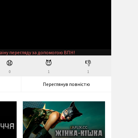
аїну перегляду за допомогою ВПН!
😧
😈
👎
0
1
1
Переглянув повністю