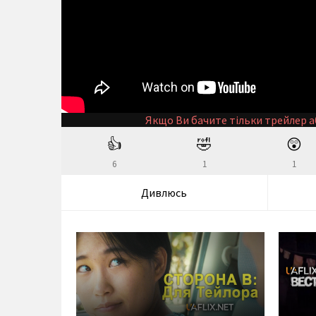
Якщо Ви бачите тільки трейлер а
👍
🤣
😲
6
1
1
Дивлюсь