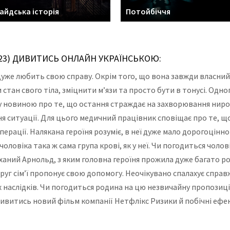
айдська історія
Потойбіччя
023) ДИВИТИСЬ ОНЛАЙН УКРАЇНСЬКОЮ:
 дуже любить свою справу. Окрім того, що вона завжди власний
ан свого тіла, зміцнити м’язи та просто бути в тонусі. Одног
у новиною про те, що остання страждає на захворювання нирок
я ситуації. Для цього медичний працівник сповіщає про те, що
ації. Налякана героїня розуміє, в неї дуже мало дорогоцінного
чоловіка така ж сама група крові, як у неї. Чи погодиться чоло
ханий Арнольд, з яким головна героїня прожила дуже багато р
друг сім’ї пропонує свою допомогу. Неочікувано спалахує спра
наслідків. Чи погодиться родина на цю незвичайну пропозицію
в. Дивитись новий фільм компанії Нетфлікс Ризики й побічні еф