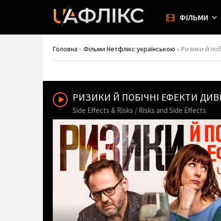
ФІЛЬМИ
Головна
»
Фільми Нетфлікс українською
» Ризики й побі
РИЗИКИ Й ПОБІЧНІ ЕФЕКТИ ДИ
Side Effects & Risks / Risks and Side Effects