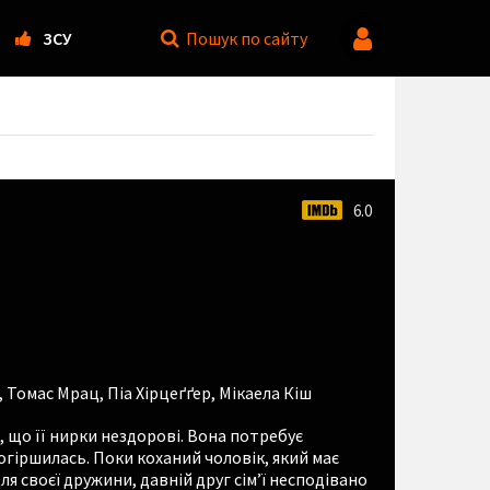
ЗСУ
Пошук
по сайту
6.0
,
Томас Мрац
,
Піа Хірцеґґер
,
Мікаела Кіш
, що її нирки нездорові. Вона потребує
огіршилась. Поки коханий чоловік, який має
ля своєї дружини, давній друг сім’ї несподівано