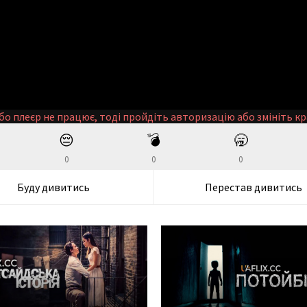
бо плеєр не працює, тоді пройдіть авторизацію або змініть кр
😔
💣
🥱
0
0
0
Буду дивитись
Перестав дивитись