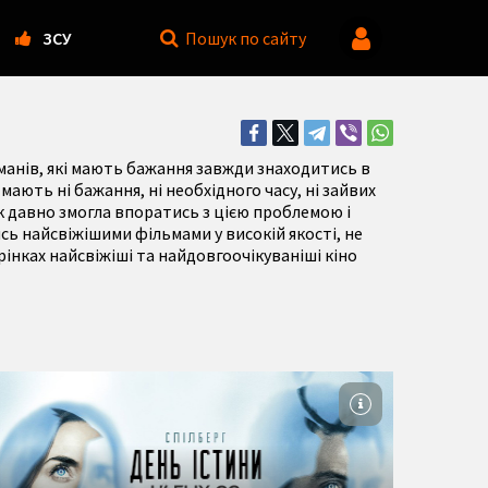
ЗСУ
Пошук
по сайту
оманів, які мають бажання завжди знаходитись в
ають ні бажання, ні необхідного часу, ні зайвих
к давно змогла впоратись з цією проблемою і
сь найсвіжішими фільмами у високій якості, не
інках найсвіжіші та найдовгоочікуваніші кіно