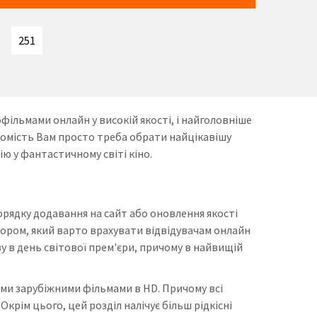
251
фільмами онлайн у високій якості, і найголовніше
томість Вам просто треба обрати найцікавішу
ю у фантастичному світі кіно.
орядку додавання на сайт або оновлення якості
ором, який варто врахувати відвідувачам онлайн
зу в день світової прем'єри, причому в найвищій
ми зарубіжними фільмами в HD. Причому всі
крім цього, цей розділ налічує більш рідкісні