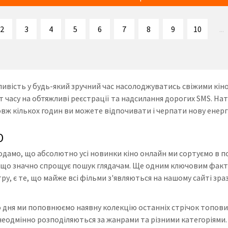
2
3
4
5
6
7
8
9
10
...
ивість у будь-який зручний час насолоджуватись свіжими кіно
 часу на обтяжливі реєстрації та надсилання дорогих SMS. На
овж кількох годин ви можете відпочивати і черпати нову енергі
Ю
дамо, що абсолютно усі новинки кіно онлайн ми сортуємо в п
, що значно спрощує пошук глядачам. Ще одним ключовим факт
ру, є те, що майже всі фільми з'являються на нашому сайті зра
 дня ми поповнюємо наявну колекцію останніх стрічок топови
еодмінно розподіляються за жанрами та різними категоріями. О