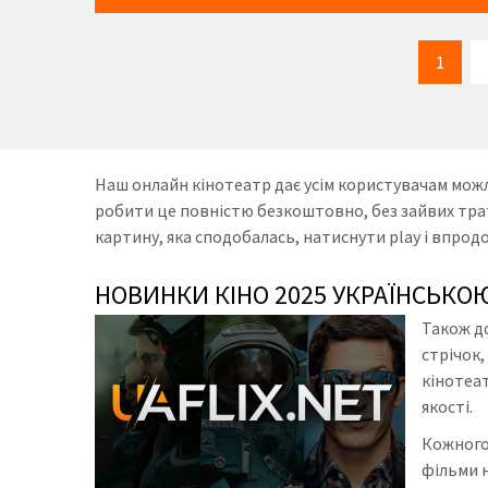
1
Наш онлайн кінотеатр дає усім користувачам можл
робити це повністю безкоштовно, без зайвих трат
картину, яка сподобалась, натиснути play і впрод
НОВИНКИ КІНО 2025 УКРАЇНСЬКО
Також до
стрічок
кінотеат
якості.
Кожного
фільми н