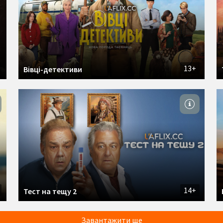
13+
Вівці-детективи
14+
Тест на тещу 2
Завантажити ще