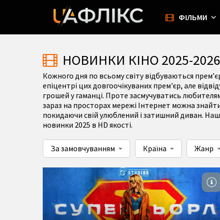
ФІЛЬМИ
НОВИНКИ КІНО 2025-202
Кожного дня по всьому світу відбуваються прем’єр
епіцентрі цих довгоочікуваних прем'єр, але відвід
грошей у гаманці. Проте засмучуватись любителям
зараз на просторах мережі Інтернет можна знайти
покидаючи свій улюблений і затишний диван. Наш 
новинки 2025 в HD якості.
За замовчуванням
Країна
Жанр