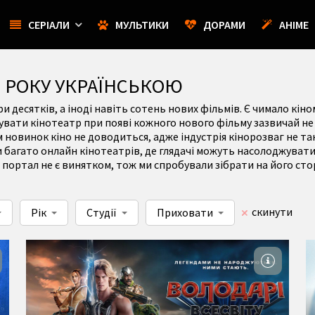
СЕРІАЛИ
МУЛЬТИКИ
ДОРАМИ
АНІМЕ
6 РОКУ УКРАЇНСЬКОЮ
и десятків, а іноді навіть сотень нових фільмів. Є чимало кін
увати кінотеатр при появі кожного нового фільму зазвичай не м
 новинок кіно не доводиться, адже індустрія кінорозваг не та
 багато онлайн кінотеатрів, де глядачі можуть насолоджувати
портал не є винятком, тож ми спробували зібрати на його стор
скинути
Рік
Студії
Приховати