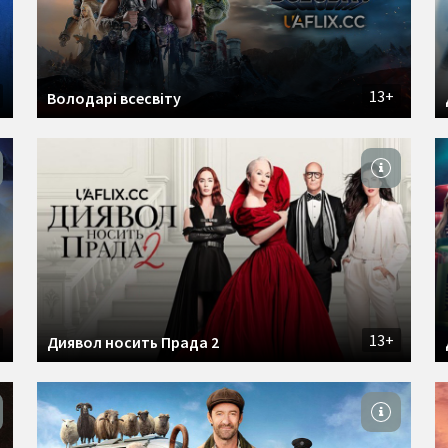
13+
Володарі всесвіту
13+
Диявол носить Прада 2