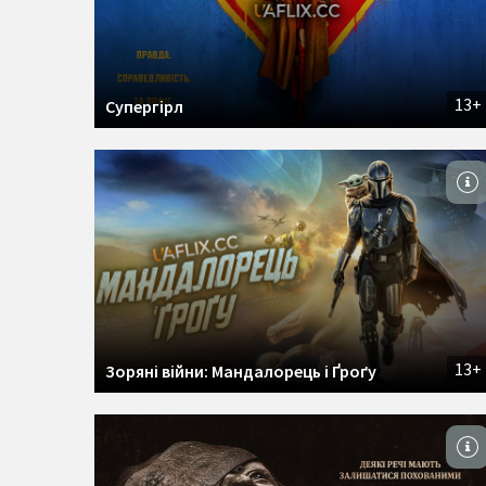
13+
Супергірл
13+
Зоряні війни: Мандалорець і Ґроґу