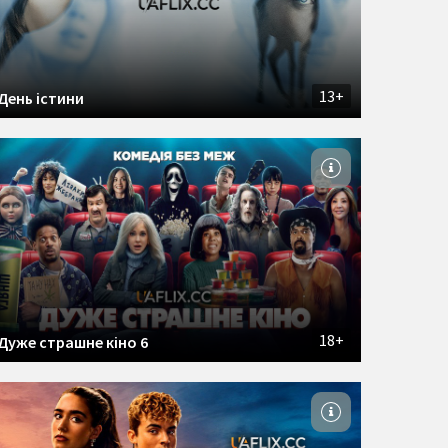
13+
День істини
18+
Дуже страшне кіно 6