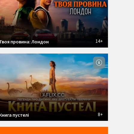
14+
Твоя провина: Лондон
8+
Книга пустелі