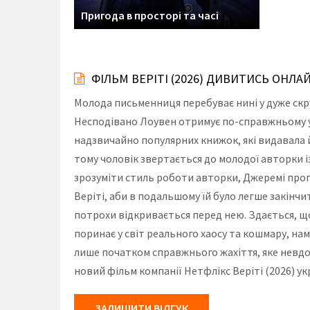
Пригода в просторі та часі
ФІЛЬМ ВЕРІТІ (2026) ДИВИТИСЬ ОНЛА
Молода письменниця перебуває нині у дуже скр
Несподівано Лоувен отримує по-справжньому у
надзвичайно популярних книжок, які видавала й
тому чоловік звертається до молодої авторки і
зрозуміти стиль роботи авторки, Джеремі проп
Веріті, аби в подальшому їй було легше закінч
потрохи відкривається перед нею. Здається, що
поринає у світ реального хаосу та кошмару, нам
лише початком справжнього жахіття, яке невдо
новий фільм компанії Нетфлікс Веріті (2026) у
ЗАЛИШИТИ ВІДГУК