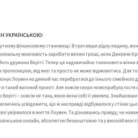
ЙН УКРАЇНСЬКОЮ:
утному фінансовому становищі. Втративши рідну людину, вона 
нікальну можливість заробити великі гроші, коли Джеремі К
ого дружина Веріті. Тепер ця надзвичайно талановита жінка з
з пропозицією, від якої та просто не може відмовитись. Для т
онує Лоувен на деякий час перебратися до їхнього сімейного д
ити такий вагомий проєкт. Але зовсім скоро новоприбула гост
 Веріті – зовсім не така, якою вона собі її уявляла. Знайшов
агаючись усвідомити, що ж насправді відбувалося у стінах цьо
взі увірвалося в життя Лоувен. Та дізнавшись правду, чи нав
країнською онлайн, абсолютно безкоштовно та у високій якості