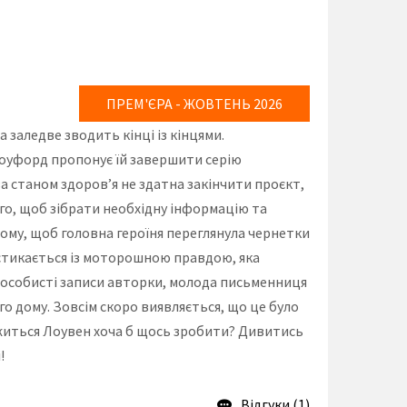
ПРЕМ'ЄРА - ЖОВТЕНЬ 2026
заледве зводить кінці із кінцями.
роуфорд пропонує їй завершити серію
а станом здоров’я не здатна закінчити проєкт,
ого, щоб зібрати необхідну інформацію та
ому, щоб головна героїня переглянула чернетки
я стикається із моторошною правдою, яка
ши особисті записи авторки, молода письменниця
го дому. Зовсім скоро виявляється, що це було
ажиться Лоувен хоча б щось зробити? Дивитись
!
Відгуки (1)