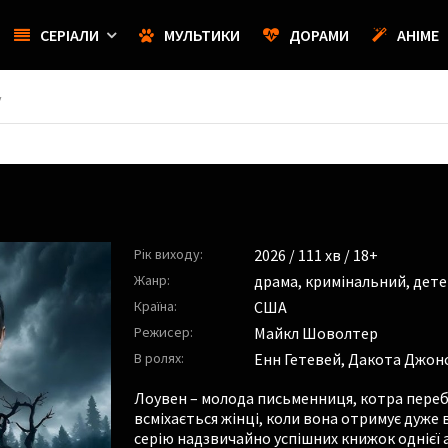
СЕРІАЛИ
МУЛЬТИКИ
ДОРАМИ
АНІМЕ
y
Рік виходу:
2026
/ 111 хв / 18+
Жанр:
драма
,
кримінальний
,
дете
Країна:
США
Режисер:
Майкл Шоволтер
В ролях:
Енн Гетевей
,
Дакота Джон
Лоувен – молода письменниця, котра переб
всміхається жінці, коли вона отримує дуже 
серію надзвичайно успішних книжок однієї а