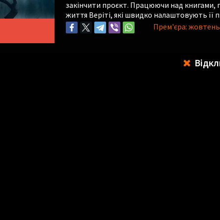
закінчити проєкт. Працюючи над книгами, г
життя Веріті, які швидко налаштовують її п
Прем'єра:
жовтень
Відкл