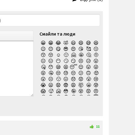
Смайли та люди
😀
😁
😂
🤣
😃
😄
😅
😆
😉
😊
😋
😎
😍
😘
🥰
😗
😙
😚
☺️
🙂
🤗
🤩
🤔
🤨
😐
😑
😶
🙄
😏
😣
😥
😮
🤐
😯
😪
😫
😴
😌
😛
😜
😝
🤤
😒
😓
😔
😕
🙃
🤑
😲
☹️
🙁
😖
😞
😟
😤
😢
😭
😦
😧
😨
😩
🤯
😬
😰
😱
🥵
🥶
😳
🤪
😵
😡
😠
🤬
😷
🤒
🤕
🤢
🤮
🤧
😇
🤠
🥳
🥴
🥺
🤥
🤫
🤭
🧐
🤓
😈
👿
🤡
👹
👺
💀
☠️
👻
👾
🤖
💩
😺
😸
😹
👽
😻
😼
😽
🙀
😿
😾
🙈
🙉
11
🙊
👶
🧒
👦
👧
🧑
👨
👩