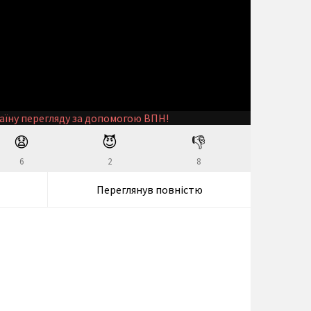
аїну перегляду за допомогою ВПН!
😧
😈
👎
6
2
8
Переглянув повністю