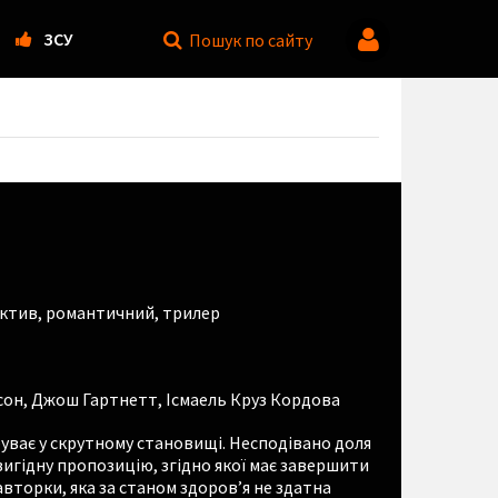
ЗСУ
Пошук
по сайту
ктив
,
романтичний
,
трилер
сон
,
Джош Гартнетт
,
Ісмаель Круз Кордова
уває у скрутному становищі. Несподівано доля
вигідну пропозицію, згідно якої має завершити
вторки, яка за станом здоров’я не здатна