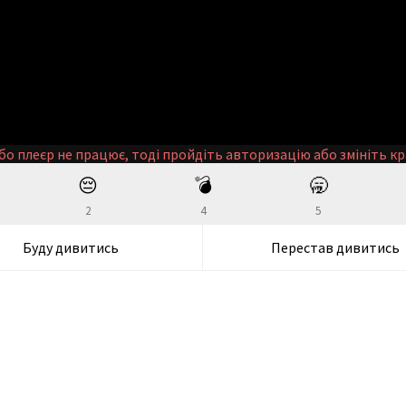
бо плеєр не працює, тоді пройдіть авторизацію або змініть кр
😔
💣
🥱
2
4
5
Буду дивитись
Перестав дивитись