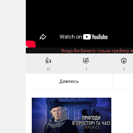
Якщо Ви бачите тільки трейлер а
👍
🤣
😲
23
3
3
Дивлюсь