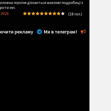
оловна героїня дізнається жахливі подробиці з
роти неї.
 2026
(
18
гол.)
ючити рекламу
Ми в телеграм!