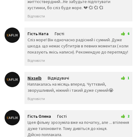
🤬
😷
🤒
життєствердний...Не забудьте підготувати
🤕
🤢
🤮
хустинки, бо сліз буде море. 💔 💞 💞 💞
🤧
😇
🤠
Відповісти
🥳
🥴
🥺
🤥
🤫
🤭
🧐
🤓
😈
Гість Ната
Гості
6
👿
🤡
👹
11 лютого 2026 14:04
Сліз море! Він одночасно радісний і сумний. Дуже
👺
💀
☠️
шкода. що немає субтитрів в певних моментах ( коли
👻
👾
👽
показують якісь написи). Рекомендую до перегляду!
🤖
💩
😺
Відповісти
😸
😹
😻
😼
😽
🙀
😿
😾
🙈
Nixselb
Відвідувачі
1
🙉
🙊
👶
16 лютого 2026 13:10
Наплакалась на місяць вперед. Чуттєвий,
🧒
👦
👧
зворушливий, ніжний і такий дуже сумний😭
🧑
👨
👩
Відповісти
🧓
👴
👵
👨‍🎓
👨‍⚕️
👩‍⚕️
👩‍🎓
👨‍🏫
👩‍🏫
Гість Олена
Гості
2
👨‍🌾
👨‍⚖️
👩‍⚖️
22 лютого 2026 20:44
Ідея фільму зрозуміла вже на початку, але ... втілення
👩‍🌾
👨‍🍳
👩‍🍳
дуже талоновите. Тому дивіться до кінця.
👨‍🔧
👩‍🔧
👨‍🏭
Дійсно поплакала.