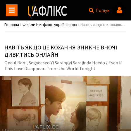
Пошук
Головна
»
Фільми Нетфлікс українською
» Навіть якщо це кохання зникне вночі / Oneul Bam, Segyeeseo Yi Sarangyi Sarajinda Haedo / Even if This Love Disappears from the World Tonight
НАВІТЬ ЯКЩО ЦЕ КОХАННЯ ЗНИКНЕ ВНОЧІ
ДИВИТИСЬ ОНЛАЙН
Oneul Bam, Segyeeseo Yi Sarangyi Sarajinda Haedo / Even if
This Love Disappears from the World Tonight