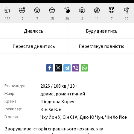
👍
🤣
😲
😔
💣
🥱
😧
😈
👎
188
7
7
45
39
4
11
7
12
Дивлюсь
Буду дивитись
Перестав дивитись
Переглянув повністю
Рік виходу:
2026
/ 108 хв / 13+
Жанр:
драма
,
романтичний
Країна:
Південна Корея
Режисер:
Кім Хе Юн
В ролях:
Чху Йон У
,
Сін Сі А
,
Джо Ю Чун
,
Чін Хо Йон
Зворушлива історія справжнього кохання, яка