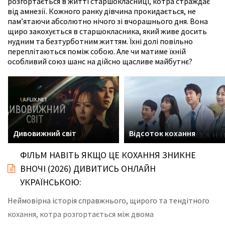
розгортається в житті старшокласниці, котра страждає
від амнезії. Кожного ранку дівчина прокидається, не
пам’ятаючи абсолютно нічого зі вчорашнього дня. Вона
щиро закохується в старшокласника, який живе досить
нудним та безтурботним життям. Їхні долі повільно
переплітаються поміж собою. Але чи матиме їхній
особливий союз шанс на дійсно щасливе майбутнє?
Дивовижний світ
Відсоток кохання
ФІЛЬМ НАВІТЬ ЯКЩО ЦЕ КОХАННЯ ЗНИКНЕ
ВНОЧІ (2026) ДИВИТИСЬ ОНЛАЙН
УКРАЇНСЬКОЮ:
Неймовірна історія справжнього, щирого та тендітного
кохання, котра розгортається між двома