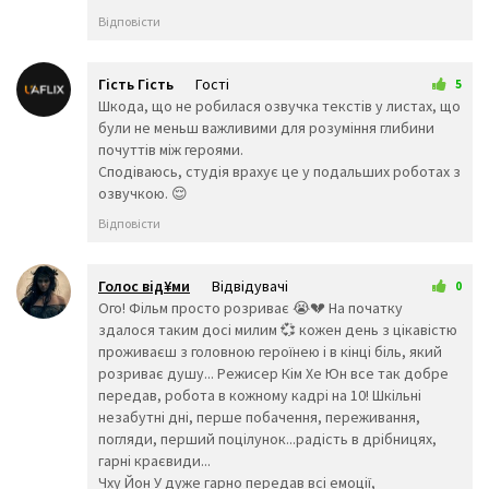
👩‍🏭
👨‍💼
👩‍💼
Відповісти
👨‍🔬
👩‍🔬
👨‍💻
👩‍💻
👨‍🎤
👩‍🎤
👨‍🎨
👩‍🎨
👨‍✈️
Гість Гість
Гості
5
👨‍🚀
👩‍🚀
👩‍✈️
28 лютого 2026 16:05
Шкода, що не робилася озвучка текстів у листах, що
👨‍🚒
👩‍🚒
👮‍♂️
були не меньш важливими для розуміння глибини
почуттів між героями.
👮‍♀️
🕵️‍♂️
🕵️‍♀️
Сподіваюсь, студія врахує це у подальших роботах з
💂‍♂️
💂‍♀️
👷‍♂️
озвучкою. 😌
🤴
👸
👷‍♀️
👲
👳‍♂️
👳‍♀️
Відповісти
🧕
🧔
👱‍♂️
👨‍🦰
👩‍🦰
👱‍♀️
Голос від¥ми
Відвідувачі
0
👨‍🦱
👩‍🦱
👨‍🦲
25 трав 2026 18:48
Ого! Фільм просто розриває 😭💔 На початку
👩‍🦲
👨‍🦳
👩‍🦳
здалося таким досі милим 💞 кожен день з цікавістю
🤵
👰
🤰
проживаєш з головною героїнею і в кінці біль, який
🤱
👼
🎅
розриває душу... Режисер Кім Хе Юн все так добре
🤶
🦸‍♀️
🦸‍♂️
передав, робота в кожному кадрі на 10! Шкільні
🦹‍♀️
🦹‍♂️
🧙‍♀️
незабутні дні, перше побачення, переживання,
🧙‍♂️
🧚‍♀️
🧚‍♂️
погляди, перший поцілунок...радість в дрібницях,
🧛‍♀️
🧛‍♂️
🧜‍♂️
гарні краєвиди...
🧜‍♀️
🧝‍♂️
🧝‍♀️
Чху Йон У дуже гарно передав всі емоції,