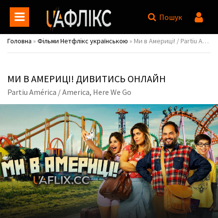
Пошук
Головна
»
Фільми Нетфлікс українською
» Ми в Америці! / Partiu América / America, Here We Go
МИ В АМЕРИЦІ! ДИВИТИСЬ ОНЛАЙН
Partiu América / America, Here We Go