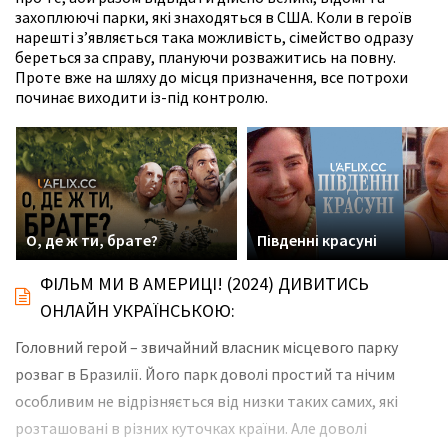
захоплюючі парки, які знаходяться в США. Коли в героїв
нарешті з’являється така можливість, сімейство одразу
береться за справу, плануючи розважитись на повну.
Проте вже на шляху до місця призначення, все потрохи
починає виходити із-під контролю.
О, де ж ти, брате?
Південні красуні
ФІЛЬМ МИ В АМЕРИЦІ! (2024) ДИВИТИСЬ
ОНЛАЙН УКРАЇНСЬКОЮ:
Головний герой – звичайний власник місцевого парку
розваг в Бразилії. Його парк доволі простий та нічим
особливим не відрізняється від низки таких самих, які
розташовані в різних куточках країни. Але доволі