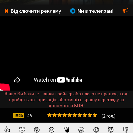
Відключити рекламу
Ми в телеграм!
Якщо Ви бачите тільки трейлер або плеєр не працює, тоді
пройдіть авторизацію або змініть країну перегляду за
допомогою ВПН!
(
2
гол.)
4.5
👍
🤣
😲
😔
💣
🥱
😧
😈
👎