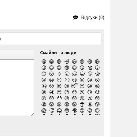
Відгуки (0)
Смайли та люди
😀
😁
😂
🤣
😃
😄
😅
😆
😉
😊
😋
😎
😍
😘
🥰
😗
😙
😚
☺️
🙂
🤗
🤩
🤔
🤨
😐
😑
😶
🙄
😏
😣
😥
😮
🤐
😯
😪
😫
😴
😌
😛
😜
😝
🤤
😒
😓
😔
😕
🙃
🤑
😲
☹️
🙁
😖
😞
😟
😤
😢
😭
😦
😧
😨
😩
🤯
😬
😰
😱
🥵
🥶
😳
🤪
😵
😡
😠
🤬
😷
🤒
🤕
🤢
🤮
🤧
😇
🤠
🥳
🥴
🥺
🤥
🤫
🤭
🧐
🤓
😈
👿
🤡
👹
👺
💀
☠️
👻
👾
🤖
💩
😺
😸
😹