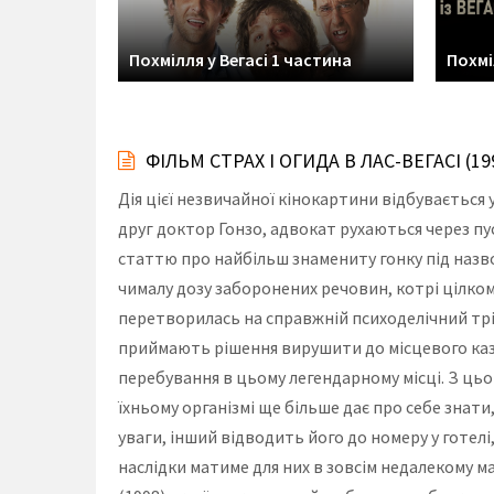
Похмілля у Вегасі 1 частина
Похмі
ФІЛЬМ СТРАХ І ОГИДА В ЛАС-ВЕГАСІ (
Дія цієї незвичайної кінокартини відбувається 
друг доктор Гонзо, адвокат рухаються через п
статтю про найбільш знамениту гонку під назво
чималу дозу заборонених речовин, котрі цілком 
перетворилась на справжній психоделічний тріп.
приймають рішення вирушити до місцевого каз
перебування в цьому легендарному місці. З цьо
їхньому організмі ще більше дає про себе знати
уваги, інший відводить його до номеру у готел
наслідки матиме для них в зовсім недалекому м