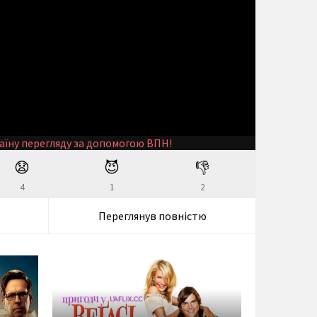
аїну перегляду за допомогою ВПН!
😧
😈
👎
4
1
2
Переглянув повністю