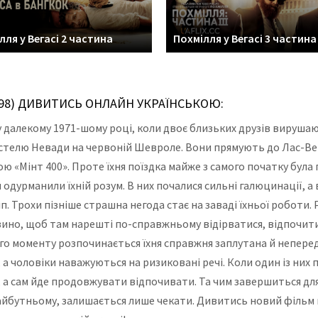
лля у Вегасі 2 частина
Похмілля у Вегасі 3 частина
1998) ДИВИТИСЬ ОНЛАЙН УКРАЇНСЬКОЮ:
у далекому 1971-шому році, коли двоє близьких друзів вирушаю
устелю Невади на червоній Шевроле. Вони прямують до Лас-Вег
ю «Мінт 400». Проте їхня поїздка майже з самого початку була
одурманили їхній розум. В них почалися сильні галюцинації, а
 Трохи пізніше страшна негода стає на заваді їхньої роботи. Р
ино, щоб там нарешті по-справжньому відірватися, відпочи
го моменту розпочинається їхня справжня заплутана й неперед
, а чоловіки наважуються на ризиковані речі. Коли один із ни
і, а сам йде продовжувати відпочивати. Та чим завершиться для
айбутньому, залишається лише чекати. Дивитись новий фільм к