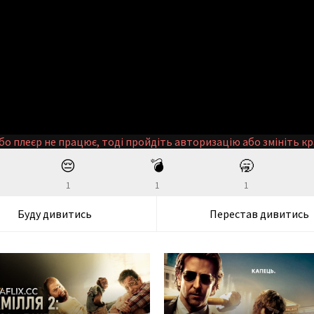
бо плеєр не працює, тоді пройдіть авторизацію або змініть кр
😔
💣
🥱
1
1
1
Буду дивитись
Перестав дивитись