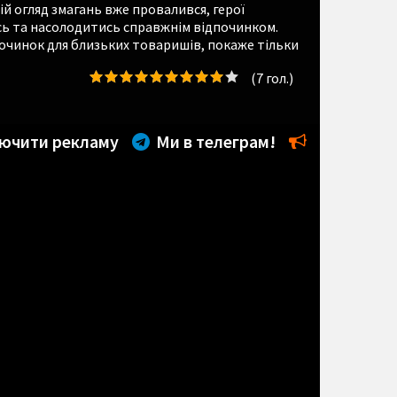
й огляд змагань вже провалився, герої
ь та насолодитись справжнім відпочинком.
чинок для близьких товаришів, покаже тільки
(
7
гол.)
ючити рекламу
Ми в телеграм!