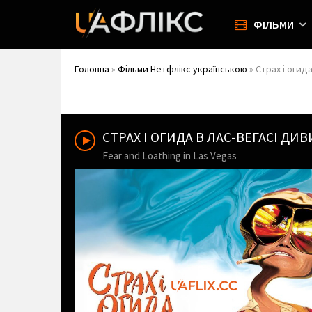
ФІЛЬМИ
Головна
»
Фільми Нетфлікс українською
» Страх і огида
СТРАХ І ОГИДА В ЛАС-ВЕГАСІ Д
Fear and Loathing in Las Vegas