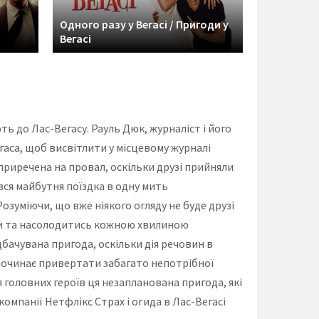
Одного разу у Вегасі / Пригоди у
Вегасі
ть до Лас-Вегасу. Рауль Дюк, журналіст і його
аса, щоб висвітлити у місцевому журналі
 приречена на провал, оскільки друзі прийняли
 вся майбутня поїздка в одну мить
озуміючи, що вже ніякого огляду не буде друзі
ти та насолодитись кожною хвилиною
бачувана пригода, оскільки дія речовин в
х починає привертати забагато непотрібної
 головних героїв ця незапланована пригода, які
омпанії Нетфлікс Страх і огида в Лас-Вегасі