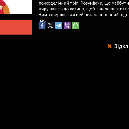
психоделічний тріп. Розуміючи, що майбутні
вирушають до казино, щоб там розважитис
Чим завершиться цей незапланований відпо
час.
Відкл