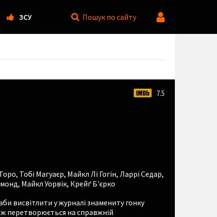
ЗСУ
Пошук
по сайту
7.5
 Торо
,
Тобі Магуаєр
,
Майкл Лі Гогін
,
Ларрі Седар
,
лмонд
,
Майкл Уорвік
,
Крейґ Б'єрко
аби висвітлити у журналі знамениту гонку
рож перетворюється на справжній