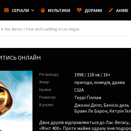
СЕРІАЛИ
МУЛЬТИКИ
ДОРАМИ
АНІМЕ
 в Лас-Вегасі / Fear and Loathing in Las Vegas
ИВИТИСЬ ОНЛАЙН
Рік виходу:
1998
/ 118 хв / 16+
Жанр:
пригоди
,
комедія
,
драма
Країна:
США
Режисер:
Террі Ґілліам
В ролях:
Джонні Депп
,
Бенісіо дель
Браян Ле Барон
,
Кетрін Ге
Двоє друзів відправляються до Лас-Вегасу, 
«Мінт 400». Проте майже одразу їхня подо