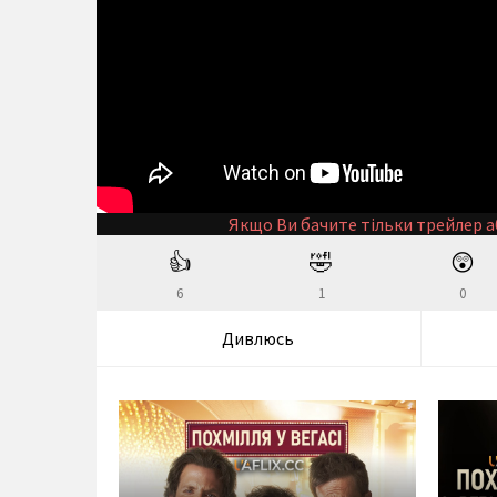
Якщо Ви бачите тільки трейлер а
👍
🤣
😲
6
1
0
Дивлюсь