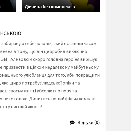
н
Дівчина без комплексів
ЇНСЬКОЮ:
 забирає до себе чоловік, який останнім часом
евнена в тому, що він це зробив виключно
ЗМІ. Але зовсім скоро головна героїня вирішує
оже призвести в цілком недалекому майбутньому.
 домашнього улюбленця для того, аби покращити
 яка щиро потребує людської опіки та
ає в своєму житті абсолютно нову та
но не готовою. Дивитись новий фільм компанії
а у високій якості!
Відгуки (0)