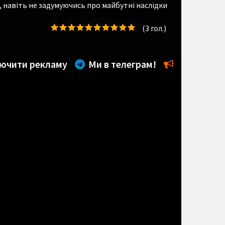
, навіть не задумуючись про майбутні наслідки
(
3
гол.)
ючити рекламу
Ми в телеграм!