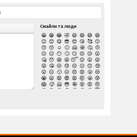
Смайли та люди
😀
😁
😂
🤣
😃
😄
😅
😆
😉
😊
😋
😎
😍
😘
🥰
😗
😙
😚
☺️
🙂
🤗
🤩
🤔
🤨
😐
😑
😶
🙄
😏
😣
😥
😮
🤐
😯
😪
😫
😴
😌
😛
😜
😝
🤤
😒
😓
😔
😕
🙃
🤑
😲
☹️
🙁
😖
😞
😟
😤
😢
😭
😦
😧
😨
😩
🤯
😬
😰
😱
🥵
🥶
😳
🤪
😵
😡
😠
🤬
😷
🤒
🤕
🤢
🤮
🤧
😇
🤠
🥳
🥴
🥺
🤥
🤫
🤭
🧐
🤓
😈
👿
🤡
👹
👺
💀
☠️
👻
👾
🤖
💩
😺
😸
😹
👽
😻
😼
😽
🙀
😿
😾
🙈
🙉
🙊
👶
🧒
👦
👧
🧑
👨
👩
🧓
👴
👵
👨‍🎓
👩‍🎓
👨‍🏫
👨‍⚕️
👩‍⚕️