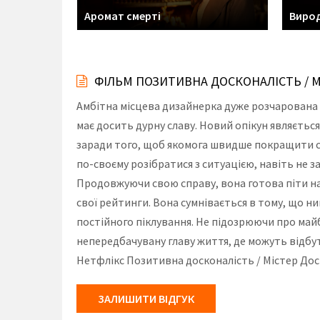
ти
Аромат смерті
Вирод
ФІЛЬМ ПОЗИТИВНА ДОСКОНАЛІСТЬ / М
Амбітна місцева дизайнерка дуже розчарована т
має досить дурну славу. Новий опікун являєтьс
заради того, щоб якомога швидше покращити сві
по-своєму розібратися з ситуацією, навіть не 
Продовжуючи свою справу, вона готова піти на
свої рейтинги. Вона сумнівається в тому, що 
постійного піклування. Не підозрюючи про майб
непередбачувану главу життя, де можуть відбут
Нетфлікс Позитивна досконалість / Містер Доск
ЗАЛИШИТИ ВІДГУК