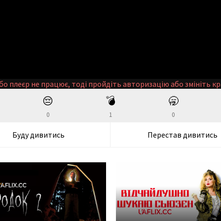
бо плеєр не працює, тоді пройдіть авторизацію або змініть кр
😔
💣
🥱
0
1
0
Буду дивитись
Перестав дивитись