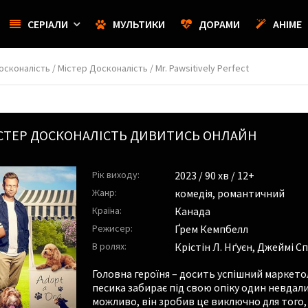
СЕРІАЛИ
МУЛЬТИКИ
ДОРАМИ
АНІМЕ
сконалість / Містер Досконалість / Mr. Pawsitively Perfect
ІСТЕР ДОСКОНАЛІСТЬ ДИВИТИСЬ ОНЛАЙН
Рік виходу:
2023
/ 90 хв / 12+
Жанр:
комедія
,
романтичний
Країна:
Канада
Режисер:
Ґрем Кемпбелл
В ролях:
Крістін Л. Нґуєн
,
Джеймі Сп
Головна героїня – досить успішний маркетол
песика забирає під свою опіку один невдал
можливо, він зробив це виключно для того, 