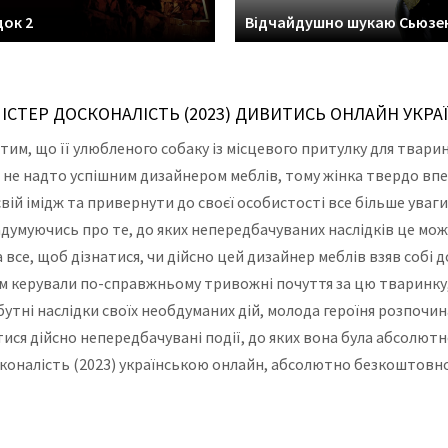
ок 2
Відчайдушно шукаю Сьюзе
ІСТЕР ДОСКОНАЛІСТЬ (2023) ДИВИТИСЬ ОНЛАЙН УКРА
им, що її улюбленого собаку із місцевого притулку для тварин
я не надто успішним дизайнером меблів, тому жінка твердо вп
й імідж та привернути до своєї особистості все більше уваги 
задумуючись про те, до яких непередбачуваних наслідків це м
 все, щоб дізнатися, чи дійсно цей дизайнер меблів взяв собі
ним керували по-справжньому тривожні почуття за цю тваринку,
утні наслідки своїх необдуманих дій, молода героїня розпочин
ися дійсно непередбачувані події, до яких вона була абсолют
оналість (2023) українською онлайн, абсолютно безкоштовно т