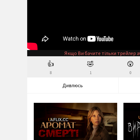
Якщо Ви бачите тільки трейлер а
👍
🤣
😲
8
1
0
Дивлюсь