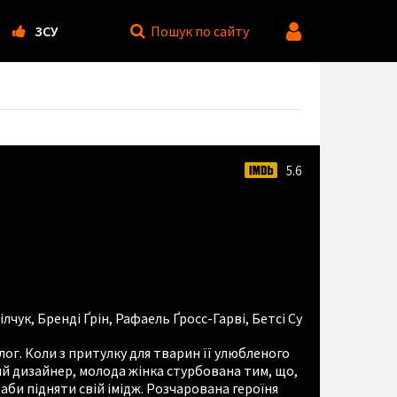
ЗСУ
Пошук
по сайту
5.6
ілчук
,
Бренді Ґрін
,
Рафаель Ґросс-Гарві
,
Бетсі Су
ог. Коли з притулку для тварин її улюбленого
ий дизайнер, молода жінка стурбована тим, що,
аби підняти свій імідж. Розчарована героїня