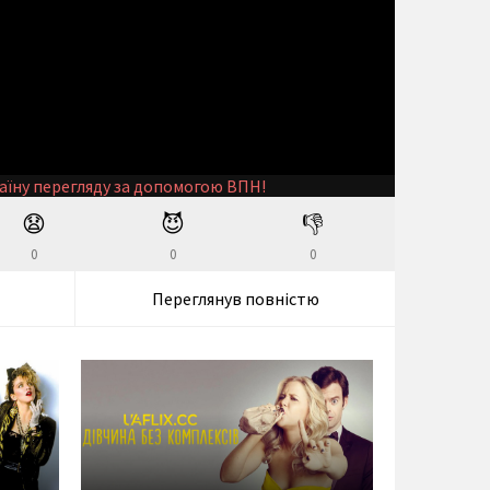
аїну перегляду за допомогою ВПН!
😧
😈
👎
0
0
0
Переглянув повністю