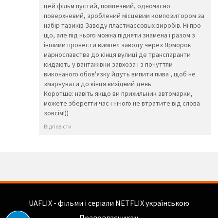
цей фільм пустий, помпезний, одночасно
😰
😱
🥵
поверхневий, зроблений місцевим композитором за
🥶
😳
🤪
набір тазиків Заводу пластмассовых виробів. Ні про
😵
😡
😠
що, але під нього можна підняти знамена і разом з
🤬
😷
🤒
іншими пронести вимпел заводу через Ярморок
🤕
🤢
🤮
марнославства до кінця вулиці де транспаранти
🤧
😇
🤠
кидають у вантажівки завхоза і з почуттям
🥳
🥴
🥺
виконаного обов'язку йдуть випити пива , щоб не
🤥
🤫
🤭
змарнувати до кінця вихідний день.
🧐
🤓
😈
Коротше: навіть якщо ви прихильник автомарки,
👿
🤡
👹
можете зберегти час і нічого не втратите від слова
👺
💀
☠️
зовсім!))
👻
👾
👽
Відповісти
🤖
💩
😺
😸
😹
😻
😼
😽
🙀
😿
😾
🙈
🙉
🙊
👶
🧒
👦
👧
🧑
👨
👩
🧓
👴
👵
UAFLIX - фільми і серіали NETFLIX українською
👨‍🎓
👨‍⚕️
👩‍⚕️
Правовласникам