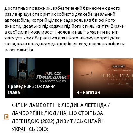
Достатньо поважний, забезпечений бізнесмен одного
разу вирішує створити особисто для себе ідеальний
автомобіль, котрий цілком задовольняв би всі його
вимоги, ідеально підходячи під його стиль життя. Вірячи
в свої сили і можливості, чоловік навіть уявити не міг
яким успіхом обернеться для нього нікому не зрозуміла
затія, коли він одного дня вирішив кардинально змінити
власне життя.
Праведник 3: Остання
глава
Я – капітан
ФІЛЬМ ЛАМБОРҐІНІ: ЛЮДИНА ЛЕГЕНДА /
ЛАМБОРҐІНІ: ЛЮДИНА, ЩО СТОЇТЬ ЗА
ЛЕГЕНДОЮ (2022) ДИВИТИСЬ ОНЛАЙН
УКРАЇНСЬКОЮ: