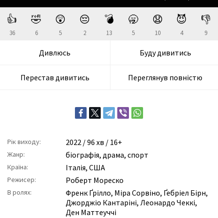
👍
🤣
😲
😔
💣
🥱
😧
😈
👎
36
6
5
2
13
5
10
4
9
Дивлюсь
Буду дивитись
Перестав дивитись
Переглянув повністю
Рік виходу:
2022
/ 96 хв / 16+
Жанр:
біографія
,
драма
,
спорт
Країна:
Італія, США
Режисер:
Роберт Мореско
В ролях:
Френк Ґрілло
,
Міра Сорвіно
,
Ґебріел Бірн
,
Джорджіо Кантаріні
,
Леонардо Чеккі
,
Ден Маттеуччі