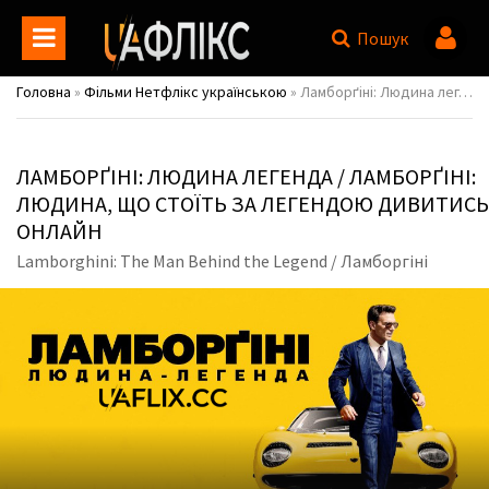
Пошук
Головна
»
Фільми Нетфлікс українською
» Ламборґіні: Людина легенда / Ламборґіні: Людина, що стоїть за легендою / Lamborghini: The Man Behind the Legend / Ламборгіні
ЛАМБОРҐІНІ: ЛЮДИНА ЛЕГЕНДА / ЛАМБОРҐІНІ:
ЛЮДИНА, ЩО СТОЇТЬ ЗА ЛЕГЕНДОЮ ДИВИТИСЬ
ОНЛАЙН
Lamborghini: The Man Behind the Legend / Ламборгіні