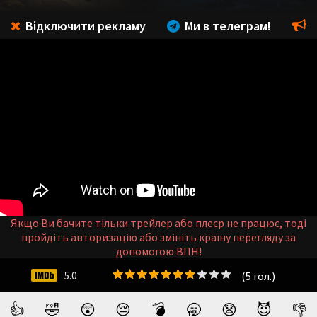
Відключити рекламу
Ми в телеграм!
Якщо Ви бачите тільки трейлер або плеєр не працює, тоді
пройдіть авторизацію або змініть країну перегляду за
допомогою ВПН!
(
5
гол.)
5.0
👍
🤣
😲
😔
💣
🥱
😧
😈
👎