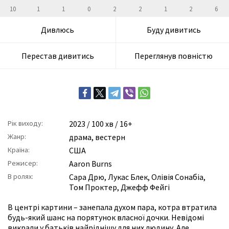
10
1
1
0
2
2
1
2
6
Дивлюсь
Буду дивитись
Перестав дивитись
Переглянув повністю
Рік виходу:
2023
/ 100 хв / 16+
Жанр:
драма
,
вестерн
Країна:
США
Режисер:
Aaron Burns
В ролях:
Сара Дрю
,
Лукас Блек
,
Олівія Сонабіа
,
Том Проктер
,
Джефф Фейгі
В центрі картини – занепала духом пара, котра втратила
будь-який шанс на порятунок власної дочки. Невідомі
викрали у батьків найріднішу для них людину. Але