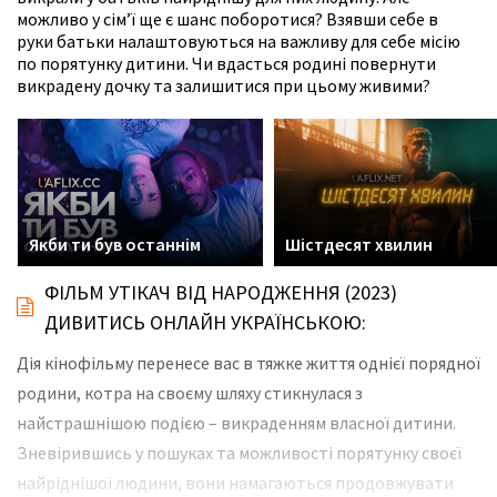
можливо у сім’ї ще є шанс поборотися? Взявши себе в
руки батьки налаштовуються на важливу для себе місію
по порятунку дитини. Чи вдасться родині повернути
викрадену дочку та залишитися при цьому живими?
Якби ти був останнім
Шістдесят хвилин
ФІЛЬМ УТІКАЧ ВІД НАРОДЖЕННЯ (2023)
ДИВИТИСЬ ОНЛАЙН УКРАЇНСЬКОЮ:
Дія кінофільму перенесе вас в тяжке життя однієї порядної
родини, котра на своєму шляху стикнулася з
найстрашнішою подією – викраденням власної дитини.
Зневірившись у пошуках та можливості порятунку своєї
найріднішої людини, вони намагаються продовжувати