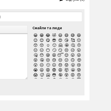
Смайли та люди
😀
😁
😂
🤣
😃
😄
😅
😆
😉
😊
😋
😎
😍
😘
🥰
😗
😙
😚
☺️
🙂
🤗
🤩
🤔
🤨
😐
😑
😶
🙄
😏
😣
😥
😮
🤐
😯
😪
😫
😴
😌
😛
😜
😝
🤤
😒
😓
😔
😕
🙃
🤑
😲
☹️
🙁
😖
😞
😟
😤
😢
😭
😦
😧
😨
😩
🤯
😬
😰
😱
🥵
🥶
😳
🤪
😵
😡
😠
🤬
😷
🤒
🤕
🤢
🤮
🤧
😇
🤠
🥳
🥴
🥺
🤥
🤫
🤭
🧐
🤓
😈
👿
🤡
👹
👺
💀
☠️
👻
👾
🤖
💩
😺
😸
😹
👽
😻
😼
😽
🙀
😿
😾
🙈
🙉
🙊
👶
🧒
👦
👧
🧑
👨
👩