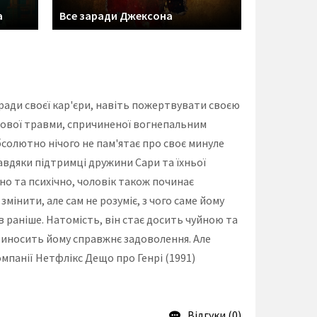
а
Все заради Джексона
ради своєї кар'єри, навіть пожертвувати своєю
кової травми, спричиненої вогнепальним
бсолютно нічого не пам'ятає про своє минуле
авдяки підтримці дружини Сари та їхньої
но та психічно, чоловік також починає
мінити, але сам не розуміє, з чого саме йому
 раніше. Натомість, він стає досить чуйною та
риносить йому справжнє задоволення. Але
мпанії Нетфлікс Дещо про Генрі (1991)
Відгуки (0)