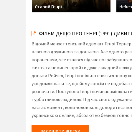
угара й ще
Старий Генрі
Небез
ФІЛЬМ ДЕЩО ПРО ГЕНРІ (1991) ДИВИ
Відомий манхеттенський адвокат Генрі Тернер 
власною дружиною та донькою. Але одного разу
пораненням, яке сталося під час пограбування м
життя та повинен пройти дуже складний шлях до
доньки Рейчел, Генрі повільно вчиться знову х
усвідомлювати те, що йому зовсім не подобаєтьс
розпочати. Поступово Генрі починає змінюватис
турботливою людиною. Під час свого одужання 
настає момент, коли чоловікові доводиться по
українською онлайн, абсолютно безкоштовно та
ЗАЛИШИТИ ВІДГУК