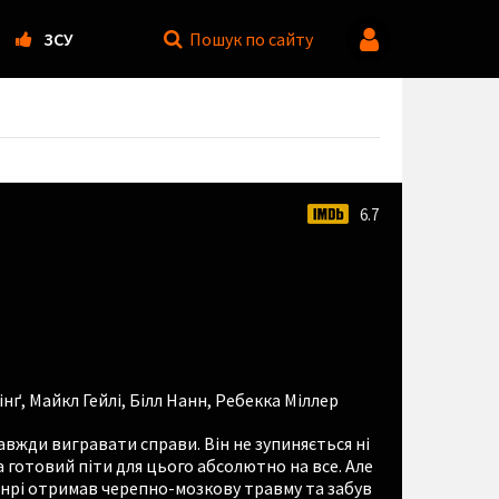
ЗСУ
Пошук
по сайту
6.7
інґ
,
Майкл Гейлі
,
Білл Нанн
,
Ребекка Міллер
завжди вигравати справи. Він не зупиняється ні
 готовий піти для цього абсолютно на все. Але
енрі отримав черепно-мозкову травму та забув