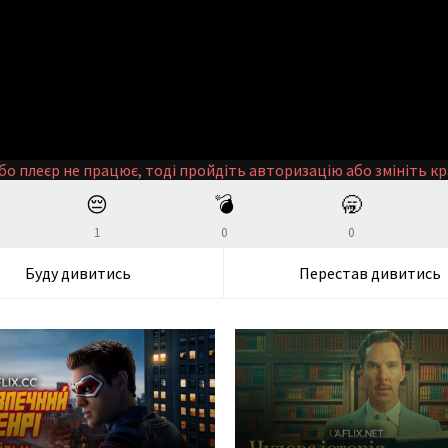
бо плеєр не працює, тоді пройдіть авторизацію або змініть кр
😔
💣
🥱
1
0
0
Буду дивитись
Перестав дивитись