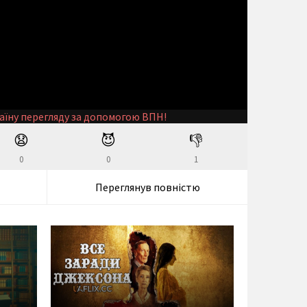
аїну перегляду за допомогою ВПН!
😧
😈
👎
0
0
1
Переглянув повністю