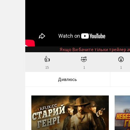
Якщо Ви бачите тільки трейлер а
👍
🤣
😲
15
1
1
Дивлюсь