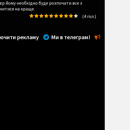
ер йому необхідно буде розпочати все з
нитися на краще.
(
4
гол.)
ючити рекламу
Ми в телеграм!