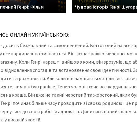
печний Генрі: Фільм
Чудова історія Генрі Шуґар
ТИСЬ ОНЛАЙН УКРАЇНСЬКОЮ:
- досить безжальний та самовпевнений. Він готовий на все за
 все кардинально змінюється. Він зазнає важкої черепно-моз
агазину. Коли Генрі нарешті вийшов з коми, він зрозумів, що а
 відновлення спогадів та встановлення своєї ідентичності. З
одити та розмовляти. Але коли він намагається зцілитися фізич
я те, ким він був раніше. Тепер чоловік хоче все кардинально з
я на краще. Він вже не такий черствий та жорстокий, яким був
Генрі починає більше часу проводити зі своєю родиною і це п
вернутися до своєї роботи адвоката. Дивитись новий фільм ко
 у високій якості!