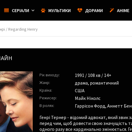
СЕРІАЛИ
МУЛЬТИКИ
ДОРАМИ
АНІМЕ
рі / Regarding Henry
ЛАЙН
Рік виходу:
1991
/ 108 хв / 14+
Жанр:
драма
,
романтичний
Країна:
США
Режисер:
Майк Ніколс
В ролях:
Гаррісон Форд
,
Аннетт Бен
Генрі Тернер - відомий адвокат, який звик 
перед чим, щоб довести свою значущість та
одного разу все кардинально змінюється. Г