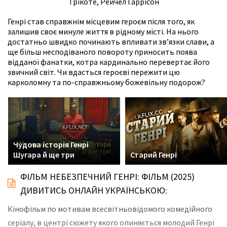
Трікоте
,
Рейчел Гаррісон
Генрі став справжнім місцевим героєм після того, як
залишив своє минуле життя в рідному місті. На нього
достатньо швидко починають впливати зв’язки слави, а
ще більш несподіваного повороту приносить поява
відданої фанатки, котра кардинально перевертає його
звичний світ. Чи вдасться героєві пережити цю
карколомну та по-справжньому божевільну подорож?
Чудова історія Генрі
Шугара й ще три
Старий Генрі
ФІЛЬМ НЕБЕЗПЕЧНИЙ ГЕНРІ: ФІЛЬМ (2025)
ДИВИТИСЬ ОНЛАЙН УКРАЇНСЬКОЮ:
Кінофільм по мотивам всесвітньовідомого комедійного
серіалу, в центрі сюжету якого опиняється молодий Генрі