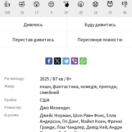
👍
🤣
😲
😔
💣
🥱
😧
😈
👎
108
16
17
9
29
20
18
15
45
Дивлюсь
Буду дивитись
Перестав дивитись
Переглянув повністю
Рік виходу:
2025
/ 87 хв / 8+
Жанр:
екшн
,
фантастика
,
комедія
,
пригоди
,
сімейний
Країна:
США
Режисер:
Джо Менендес
В ролях:
Джейс Норман
,
Шон Раян Фокс
,
Елла
Андерсон
,
Глі Данг
,
Майкл Коен
,
Френкі
Гранде
,
Ліза Чандлер
,
Девід Кей
,
Андре