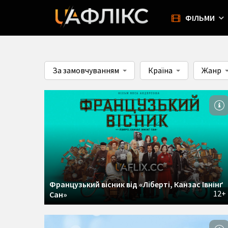
ФІЛЬМИ
За замовчуванням
Країна
Жанр
Французький вісник від «Ліберті, Канзас Івнінґ
12+
Сан»