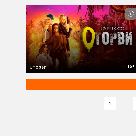
16+
Оторви
1
...