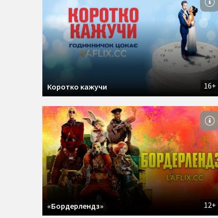
16+
Коротко кажучи
12+
«Бордерлендз»