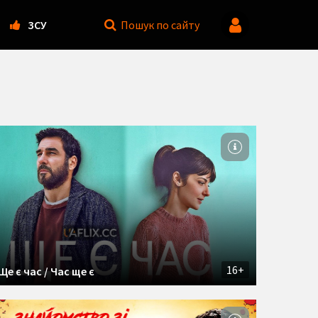
ЗСУ
Пошук
по сайту
16+
Ще є час / Час ще є