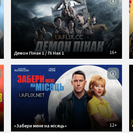
16+
Демон Пінак 1 / Пі Нак 1
12+
«Забери мене на місяць»