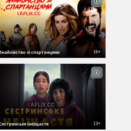
16+
Знайомство зі спартанцями
13+
Сестринське (не)щастя