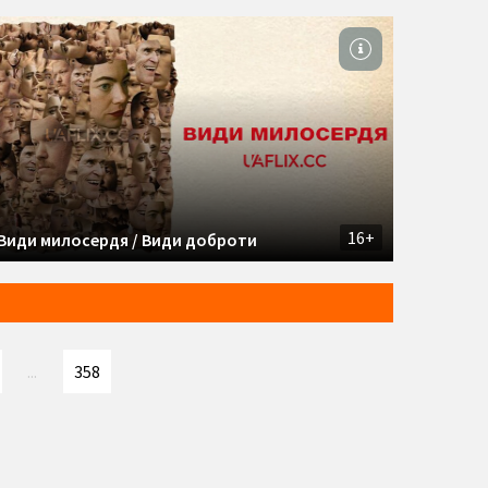
16+
Види милосердя / Види доброти
...
358