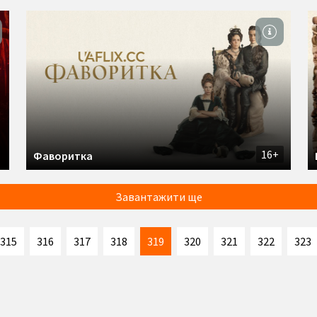
16+
Фаворитка
Завантажити ще
315
316
317
318
319
320
321
322
323