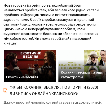
Новаторська історія про те, як люблячий брат
намагається зробити так, аби весілля його рідної сестри
пройшло найкращим чином, а всі гості залишились
задоволеними. В своїх спробах спланувати ідеальний
святковий захід, чоловік зовсім скоро зіштовхується із
цілою низкою непередбачуваних проблем, коли
змушений жонглювати бажаннями абсолютно несхожих
між собою гостей. Чи зможе герой знайти щасливий
кінець?
Кохання, весілля та інші
Екзотичне весілля
катастрофи
ФІЛЬМ КОХАННЯ, ВЕСІЛЛЯ, ПОВТОРИТИ (2020)
ДИВИТИСЬ ОНЛАЙН УКРАЇНСЬКОЮ:
Джек – простий чоловік, котрий старається докласти всіх