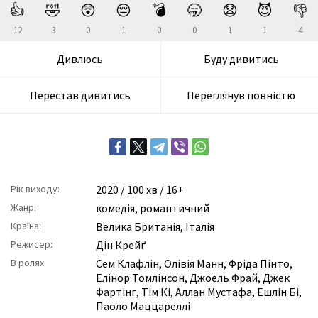
👍
🤣
😲
😔
💣
🥱
😧
😈
👎
12
3
0
1
0
0
1
1
4
Дивлюсь
Буду дивитись
Перестав дивитись
Переглянув повністю
Рік виходу:
2020
/ 100 хв / 16+
Жанр:
комедія
,
романтичний
Країна:
Велика Британія, Італія
Режисер:
Дін Крейґ
В ролях:
Сем Клафлін
,
Олівія Манн
,
Фріда Пінто
,
Елінор Томлінсон
,
Джоель Фрай
,
Джек
Фартінг
,
Тім Кі
,
Аллан Мустафа
,
Ешлін Бі
,
Паоло Маццареллі