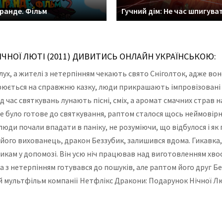
ранде. Фільм
Гучний дім: Не час шпигува
ЧНОЇ ЛЮТІ (2011) ДИВИТИСЬ ОНЛАЙН УКРАЇНСЬКОЮ:
ух, а жителі з нетерпінням чекають свято Сніголток, адже вон
юється на справжню казку, люди прикрашають імпровізовані я
д час святкувань лунають пісні, сміх, а аромат смачних страв н
е було готове до святкування, раптом сталося щось неймовірне.
 люди почали впадати в паніку, не розуміючи, що відбулося і як 
и його вихованець, дракон Беззубик, залишився вдома. Гикавка, 
икам у допомозі. Він усю ніч працював над виготовленням хвост
 нетерпінням готувався до пошуків, але раптом його друг Беззу
й мультфільм компанії Нетфлікс Дракони: Подарунок Нічної Л