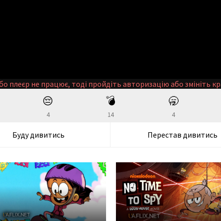
бо плеєр не працює, тоді пройдіть авторизацію або змініть кр
😔
💣
🥱
4
14
4
Буду дивитись
Перестав дивитись