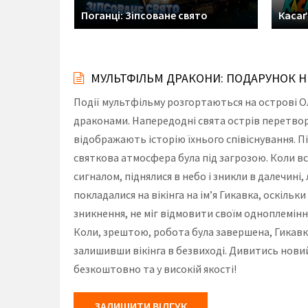
Поганці: Зіпсоване свято
Касаґ
МУЛЬТФІЛЬМ ДРАКОНИ: ПОДАРУНОК НІ
Події мультфільму розгортаються на острові Ол
драконами. Напередодні свята острів перетвор
відображають історію їхнього співіснування. Пі
святкова атмосфера була під загрозою. Коли вс
сигналом, піднялися в небо і зникли в далечині,
покладалися на вікінга на ім’я Гикавка, оскільк
зникнення, не міг відмовити своїм одноплемінн
Коли, зрештою, робота була завершена, Гикавка з
залишивши вікінга в безвиході. Дивитись нови
безкоштовно та у високій якості!
ЗАЛИШИТИ ВІДГУК