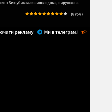
дракон Беззубик залишився вдома, вирушає на
(
8
гол.)
ючити рекламу
Ми в телеграм!