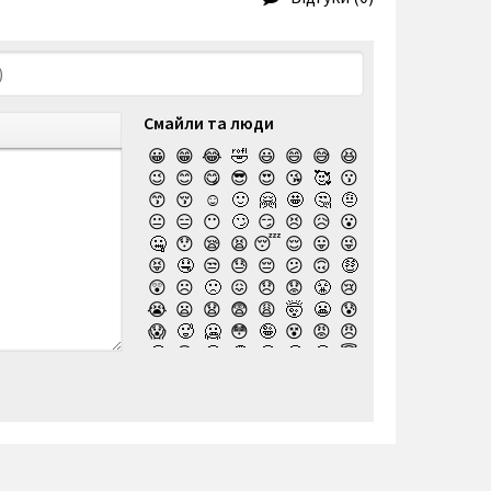
Смайли та люди
😀
😁
😂
🤣
😃
😄
😅
😆
😉
😊
😋
😎
😍
😘
🥰
😗
😙
😚
☺️
🙂
🤗
🤩
🤔
🤨
😐
😑
😶
🙄
😏
😣
😥
😮
🤐
😯
😪
😫
😴
😌
😛
😜
😝
🤤
😒
😓
😔
😕
🙃
🤑
😲
☹️
🙁
😖
😞
😟
😤
😢
😭
😦
😧
😨
😩
🤯
😬
😰
😱
🥵
🥶
😳
🤪
😵
😡
😠
🤬
😷
🤒
🤕
🤢
🤮
🤧
😇
🤠
🥳
🥴
🥺
🤥
🤫
🤭
🧐
🤓
😈
👿
🤡
👹
👺
💀
☠️
👻
👾
🤖
💩
😺
😸
😹
👽
😻
😼
😽
🙀
😿
😾
🙈
🙉
🙊
👶
🧒
👦
👧
🧑
👨
👩