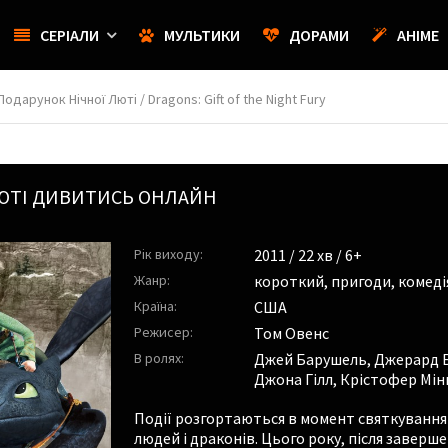
СЕРІАЛИ
МУЛЬТИКИ
ДОРАМИ
АНІМЕ
одарунок Нічної Люті / Dragons: Gift of the Night Fury
ЛЮТІ ДИВИТИСЬ ОНЛАЙН
Рік виходу:
2011
/ 22 хв / 6+
Жанр:
короткий
,
пригоди
,
комеді
Країна:
США
Режисер:
Том Овенс
В ролях:
Джей Барушель
,
Джерард 
Джона Гілл
,
Крістофер Мін
Події розгортаються в момент святкування 
людей і драконів. Цього року, після заверш