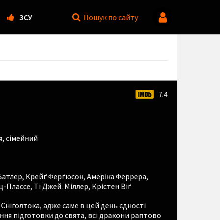
ЗСУ
Пошук
по сайту
7.4
я
,
сімейний
Батлер
,
Крейґ Ферґюсон
,
Амеріка Феррера
,
ц-Плассе
,
Ті Джей. Міллер
,
Крістен Віґ
Сніголтока, адже саме в цей день єдності
ення підготовки до свята, всі дракони раптово