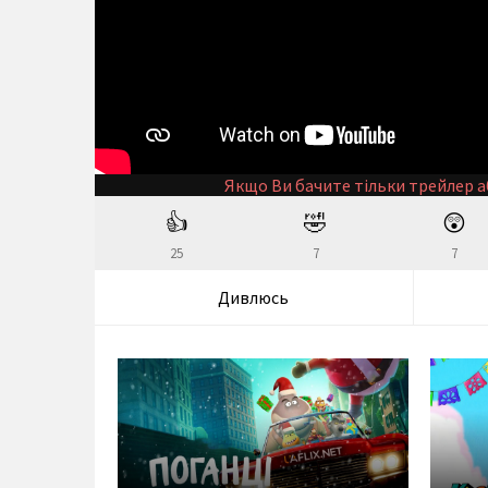
Якщо Ви бачите тільки трейлер а
👍
🤣
😲
25
7
7
Дивлюсь