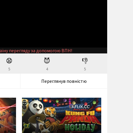
аїну перегляду за допомогою ВПН!
😧
😈
👎
5
4
5
Переглянув повністю