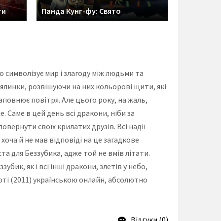
ти
Панда Кунг-фу: Свято
о символізує мир і злагоду між людьми та
линки, розвішуючи на них кольорові щити, які
аповнює повітря. Але цього року, на жаль,
 Саме в цей день всі дракони, ніби за
повернути своїх крилатих друзів. Всі надії
хоча й не мав відповіді на це загадкове
а для Беззубика, адже той не вмів літати.
бик, як і всі інші дракони, злетів у небо,
юті (2011) українською онлайн, абсолютно
Відгуки (0)