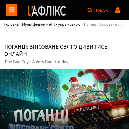
Пошук
Головна
»
Мультфільми Netflix українською
» Поганці: Зіпсоване свято / The Bad Guys: A Very Bad Holiday
ПОГАНЦІ: ЗІПСОВАНЕ СВЯТО ДИВИТИСЬ
ОНЛАЙН
The Bad Guys: A Very Bad Holiday