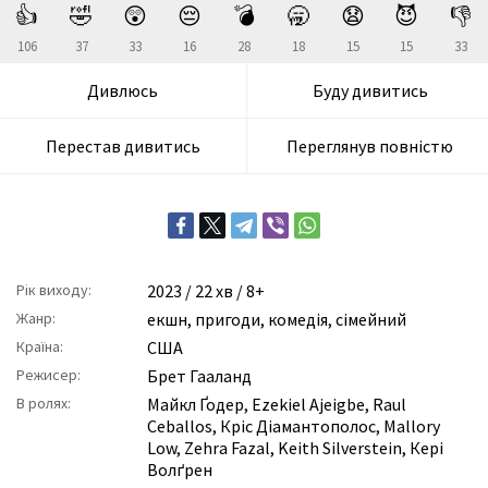
👍
🤣
😲
😔
💣
🥱
😧
😈
👎
106
37
33
16
28
18
15
15
33
Дивлюсь
Буду дивитись
Перестав дивитись
Переглянув повністю
Рік виходу:
2023
/ 22 хв / 8+
Жанр:
екшн
,
пригоди
,
комедія
,
сімейний
Країна:
США
Режисер:
Брет Гааланд
В ролях:
Майкл Ґодер
,
Ezekiel Ajeigbe
,
Raul
Ceballos
,
Кріс Діамантополос
,
Mallory
Low
,
Zehra Fazal
,
Keith Silverstein
,
Кері
Волґрен