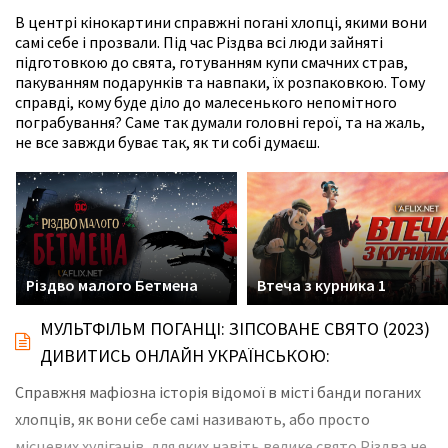
В центрі кінокартини справжні погані хлопці, якими вони
самі себе і прозвали. Під час Різдва всі люди зайняті
підготовкою до свята, готуванням купи смачних страв,
пакуванням подарунків та навпаки, їх розпаковкою. Тому
справді, кому буде діло до малесенького непомітного
пограбування? Саме так думали головні герої, та на жаль,
не все завжди буває так, як ти собі думаєш.
Різдво малого Бетмена
Втеча з курника 1
МУЛЬТФІЛЬМ ПОГАНЦІ: ЗІПСОВАНЕ СВЯТО (2023)
ДИВИТИСЬ ОНЛАЙН УКРАЇНСЬКОЮ:
Справжня мафіозна історія відомої в місті банди поганих
хлопців, як вони себе самі називають, або просто
місцевих хуліганів, для яких навіть велике свято Різдва не