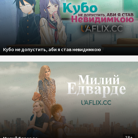
Кубо не допустить, аби я став невидимкою
18+