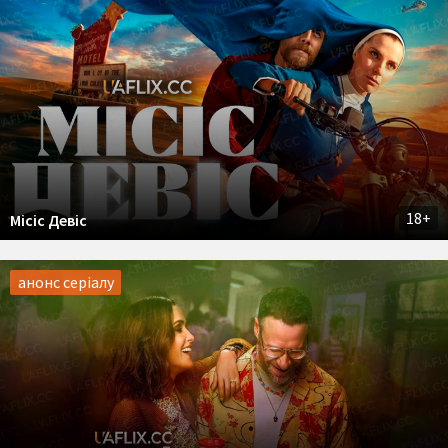
18+
Місіс Девіс
анонс серіалу