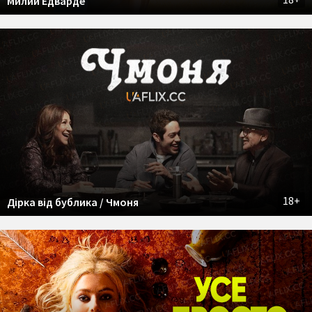
Милий Едварде
18+
Дірка від бублика / Чмоня