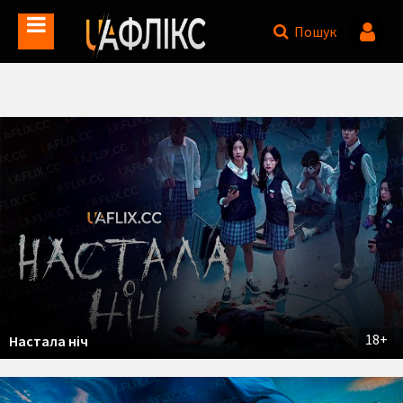
Пошук
18+
Настала ніч