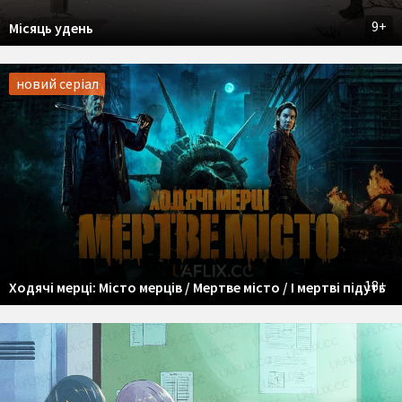
9+
Місяць удень
новий серіал
18+
Ходячі мерці: Місто мерців / Мертве місто / І мертві підуть