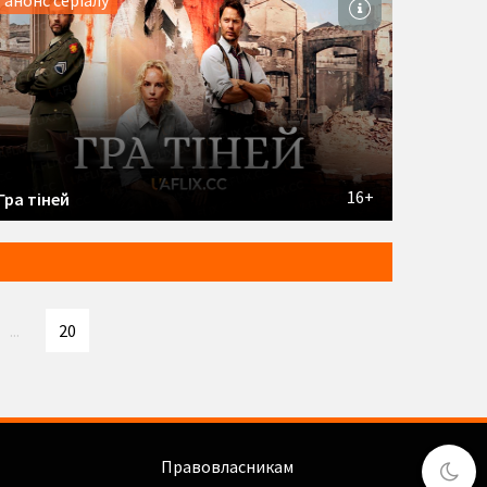
анонс серіалу
16+
Гра тіней
...
20
Правовласникам