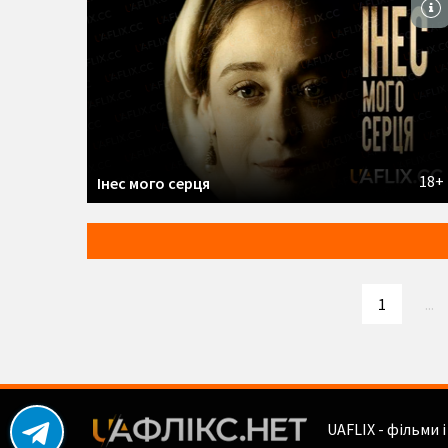
18+
Інес мого серця
1
...
UAFLIX - фільми 