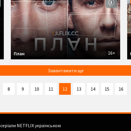
16+
План
Завантажити ще
8
9
10
11
12
13
14
15
16
і серіали NETFLIX українською