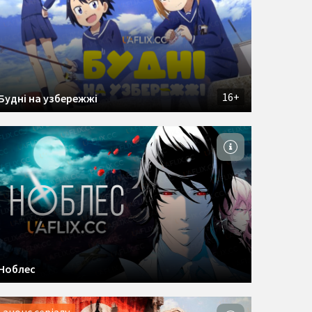
16+
Будні на узбережжі
Ноблес