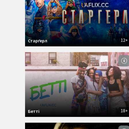
12+
Старґерл
18+
Бетті