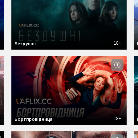
18+
Бездушні
18+
Бортпровідниця