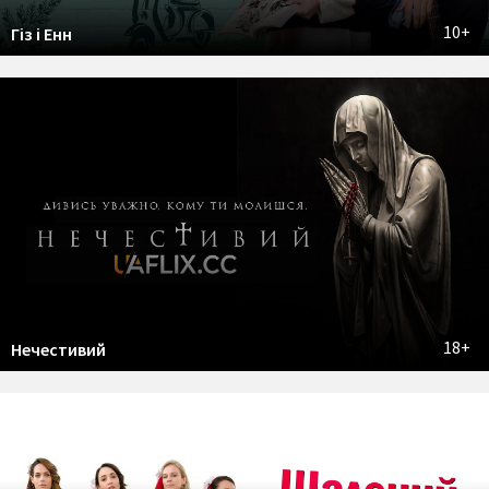
10+
Гіз і Енн
18+
Нечестивий