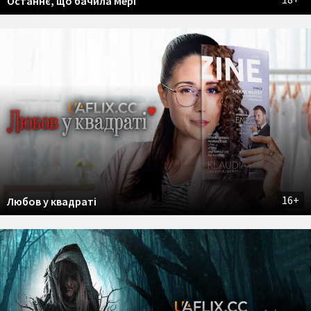
Останнє, що бачила Мері
16+
Любов у квадраті