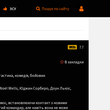
ЗСУ
Пошук
по сайту
7.7
В закладки
тастика, комедія, бойовик
Noël Wells
,
Юджин Сорберо
,
Доун Льюїс
,
осмос, встановлюючи контакт з новими
гий командир, але навіть вона не може