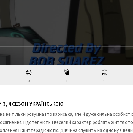
😔
💣
🥱
0
1
0
 3, 4 СЕЗОН УКРАЇНСЬКОЮ
на не тільки розумна і товариська, але й дуже сильна особистіс
осягнення. Її дотепність і веселий характер роблять життя ото
захоплення її життєрадісністю. Дівчина служить на одному з в