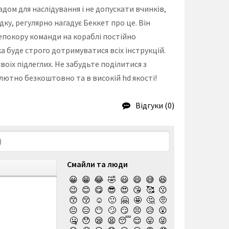
адом для наслідування і не допускати вчинків,
ку, регулярно нагадує Беккет про це. Він
непокору команди на кораблі постійно
а буде строго дотримуватися всіх інструкцій.
оїх підлеглих. Не забудьте поділитися з
олютно безкоштовно та в високій hd якості!
Відгуки (0)
Смайли та люди
😀
😁
😂
🤣
😃
😄
😅
😆
😉
😊
😋
😎
😍
😘
🥰
😗
😙
😚
☺️
🙂
🤗
🤩
🤔
🤨
😐
😑
😶
🙄
😏
😣
😥
😮
🤐
😯
😪
😫
😴
😌
😛
😜