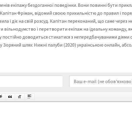
 членів екіпажу бездоганної поведінки. Вони повинні бути прикл
Капітан Фріман, відомий своєю прихильністю до правил і поряд
ила і діє на свій розсуд. Капітан переконаний, що саме через 
и вільнодумство і перетворити екіпаж на ідеальну команду, як
у постійно доводиться стикатися з непередбачуваними діями св
алу Зоряний шлях: Нижні палуби (2020) українською онлайн, абс