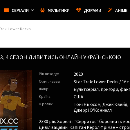
СЕРІАЛИ
МУЛЬТИКИ
ДОРАМИ
АНІМЕ
Trek: Lower Decks
3, 4 СЕЗОН ДИВИТИСЬ ОНЛАЙН УКРАЇНСЬКОЮ
Рік виходу:
2020
Ориг. назва:
Star Trek: Lower Decks / 16+
Жанр:
мультсеріал, пригоди, фан
Країна:
США
В ролях:
Тоні Ньюсом
,
Джек Квейд
,
Джеррі О'Коннелл
2380 рік. Зореліт "Серритос" борознить к
цивілізаціями. Капітан Керол Фріман – стро