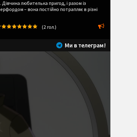
 Дівчина любителька пригод, і разом із
зерфордом – вона постійно потрапляє в різні
(
2
гол.)
Ми в телеграм!