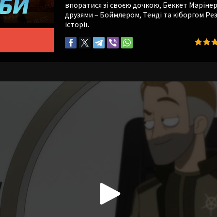
впоратися зі своєю дочкою, Беккет Марінер.
друзями – Боймлером, Тенді та кіборгом Ре
історії.