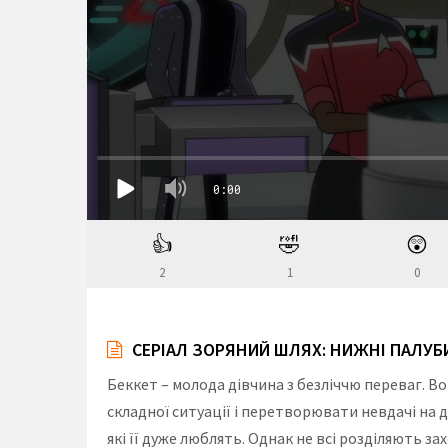
👍
🤣
😲
2
1
0
СЕРІАЛ ЗОРЯНИЙ ШЛЯХ: НИЖНІ ПАЛУБИ
Беккет – молода дівчина з безліччю переваг. Во
складної ситуації і перетворювати невдачі на д
які її дуже люблять. Однак не всі розділяють 