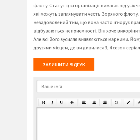
флоту. Статут цієї організації вимагає від усіх
які можуть заплямувати честь Зоряного флоту. 
незадоволений тим, що вона часто ігнорує прав
відбуваються неприємності. Він хоче викорінит
Але всі його зусилля виявляються марними. Йом
друзями місцем, де ви дивилися 3, 4 сезон сері
ЗАЛИШИТИ ВІДГУК