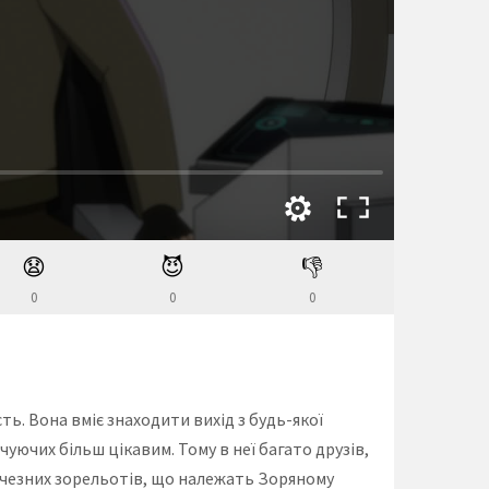
😧
😈
👎
0
0
0
ть. Вона вміє знаходити вихід з будь-якої
чуючих більш цікавим. Тому в неї багато друзів,
еличезних зорельотів, що належать Зоряному