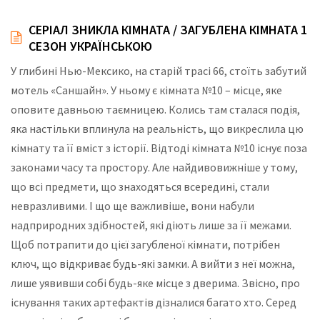
СЕРІАЛ ЗНИКЛА КІМНАТА / ЗАГУБЛЕНА КІМНАТА 1
СЕЗОН УКРАЇНСЬКОЮ
У глибині Нью-Мексико, на старій трасі 66, стоїть забутий
мотель «Саншайн». У ньому є кімната №10 – місце, яке
оповите давньою таємницею. Колись там сталася подія,
яка настільки вплинула на реальність, що викреслила цю
кімнату та її вміст з історії. Відтоді кімната №10 існує поза
законами часу та простору. Але найдивовижніше у тому,
що всі предмети, що знаходяться всередині, стали
невразливими. І що ще важливіше, вони набули
надприродних здібностей, які діють лише за її межами.
Щоб потрапити до цієї загубленої кімнати, потрібен
ключ, що відкриває будь-які замки. А вийти з неї можна,
лише уявивши собі будь-яке місце з дверима. Звісно, про
існування таких артефактів дізналися багато хто. Серед