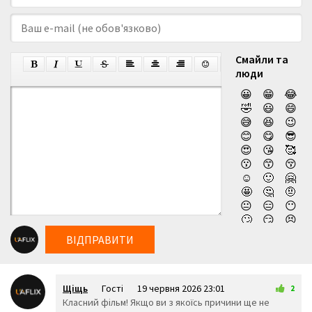
Смайли та
люди
😀
😁
😂
🤣
😃
😄
😅
😆
😉
😊
😋
😎
😍
😘
🥰
😗
😙
😚
☺️
🙂
🤗
🤩
🤔
🤨
😐
😑
😶
🙄
😏
😣
😥
😮
🤐
ВІДПРАВИТИ
😯
😪
😫
😴
😌
😛
😜
😝
🤤
Щіщь
Гості
19 червня 2026 23:01
😒
😓
😔
2
Класний фільм! Якщо ви з якоїсь причини ще не
😕
🙃
🤑