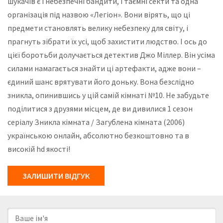
шукачів є і небезпечні бандити, і таємні секти та одна
організація під назвою «Легіон». Вони вірять, що ці
предмети становлять велику небезпеку для світу, і
прагнуть зібрати їх усі, щоб захистити людство. І ось до
цієї боротьби долучається детектив Джо Міллер. Він усіма
силами намагається знайти ці артефакти, адже вони –
єдиний шанс врятувати його доньку. Вона безслідно
зникла, опинившись у цій самій кімнаті №10. Не забудьте
поділитися з друзями місцем, де ви дивилися 1 сезон
серіалу Зникла кімната / Загублена кімната (2006)
українською онлайн, абсолютно безкоштовно та в
високій hd якості!
ЗАЛИШИТИ ВІДГУК