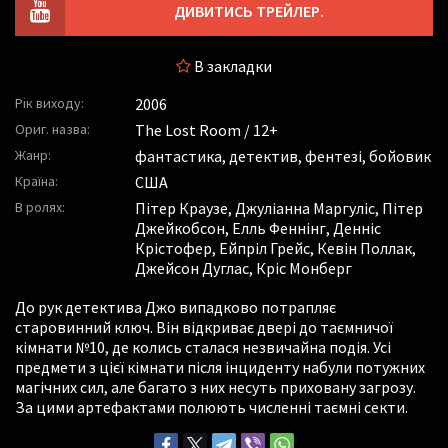
ДИВИТИСЬ ТРЕЙЛЕР.
В закладки
Рік виходу:
2006
Ориг. назва:
The Lost Room / 12+
Жанр:
фантастика, детектив, фентезі, бойовик
Країна:
США
В ролях:
Пітер Краузе
,
Джуліанна Маргуліс
,
Пітер
Джейкобсон
,
Елль Феннінг
,
Денніс
Крістофер
,
Ейпріл Грейс
,
Кевін Поллак
,
Джейсон Дуглас
,
Кріс Монберг
До рук детектива Джо випадково потрапляє
старовинний ключ. Він відкриває двері до таємничої
кімнати №10, де колись сталася незвичайна подія. Усі
предмети з цієї кімнати після інциденту набули потужних
магічних сил, але багато з них несуть приховану загрозу.
За цими артефактами полюють численні таємні секти.