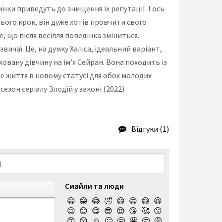
нки приведуть до знищення їх репутації. І ось
нього крок, він дуже хотів провчити свого
, що після весілля поведінка зміниться.
вичаї. Це, на думку Халіса, ідеальний варіант,
овану дівчину на ім’я Сейран. Вона походить із
те життя в новому статусі для обох молодих
езон серіалу Злодій у законі (2022)
Відгуки (1)
Смайли та люди
😀
😁
😂
🤣
😃
😄
😅
😆
😉
😊
😋
😎
😍
😘
🥰
😗
😙
😚
☺️
🙂
🤗
🤩
🤔
🤨