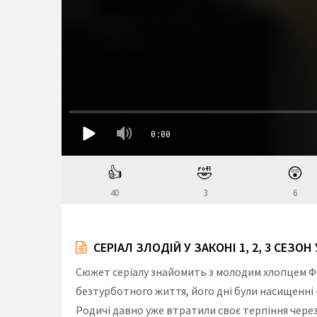
👍
🤣
😲
40
3
6
СЕРІАЛ ЗЛОДІЙ У ЗАКОНІ 1, 2, 3 СЕЗО
Сюжет серіалу знайомить з молодим хлопцем Фер
безтурботного життя, його дні були насищенні 
Родичі давно уже втратили своє терпіння через й