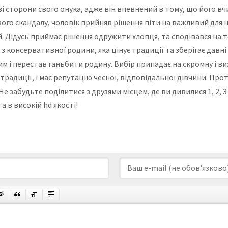
сторони свого онука, адже він впевнений в тому, що його вчи
вого скандалу, чоловік прийняв рішення піти на важливий для 
й. Дідусь приймає рішення одружити хлопця, та сподівався на те
консервативної родини, яка цінує традиції та зберігає давні з
 і перестав ганьбити родину. Вибір припадає на скромну і вих
 традиції, і має репутацію чесної, відповідальної дівчини. Про
забудьте поділитися з друзями місцем, де ви дивилися 1, 2, 3 с
 в високій hd якості!