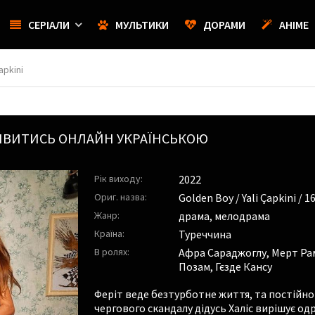
СЕРІАЛИ
МУЛЬТИКИ
ДОРАМИ
АНІМЕ
apkini
 ДИВИТИСЬ ОНЛАЙН УКРАЇНСЬКОЮ
Рік виходу:
2022
Ориг. назва:
Golden Boy / Yali Çapkini / 1
Жанр:
драма, мелодрама
Країна:
Туреччина
В ролях:
Афра Сараджоглу
,
Мерт Ра
Позам
,
Гєзде Кансу
Феріт веде безтурботне життя, та постійно 
чергового скандалу дідусь Халіс вирішує о