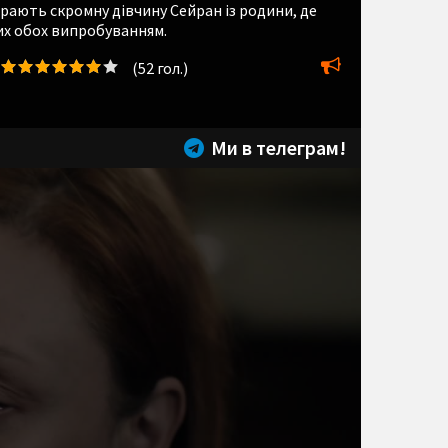
рають скромну дівчину Сейран із родини, де
их обох випробуванням.
(
52
гол.)
Ми в телеграм!