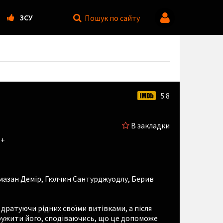
ЗСУ
Пошук
по сайту
5.8
В закладки
6+
мазан Демір
,
Гюлчин Сантурджуодлу
,
Берив
дратуючи рідних своїми витівками, а після
дружити його, сподіваючись, що це допоможе