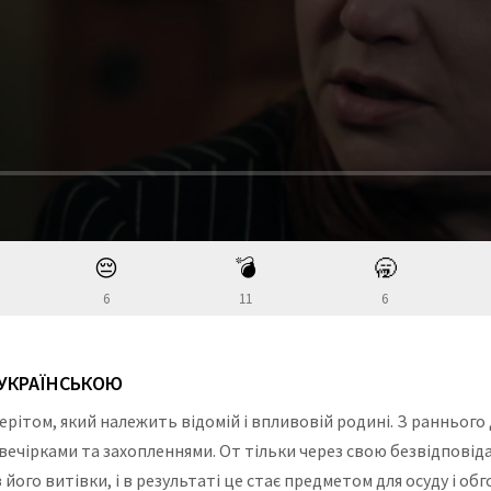
😔
💣
🥱
6
11
6
Н УКРАЇНСЬКОЮ
ітом, який належить відомій і впливовій родині. З раннього 
вечірками та захопленнями. От тільки через свою безвідповіда
ого витівки, і в результаті це стає предметом для осуду і обго