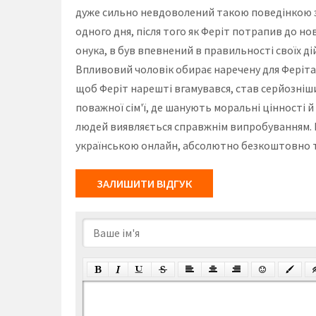
дуже сильно невдоволений такою поведінкою зі 
одного дня, після того як Феріт потрапив до но
онука, в був впевнений в правильності своїх ді
Впливовий чоловік обирає наречену для Феріта з 
щоб Феріт нарешті вгамувався, став серйознішим
поважної сім'ї, де шанують моральні цінності й
людей виявляється справжнім випробуванням. Не 
українською онлайн, абсолютно безкоштовно та
ЗАЛИШИТИ ВІДГУК