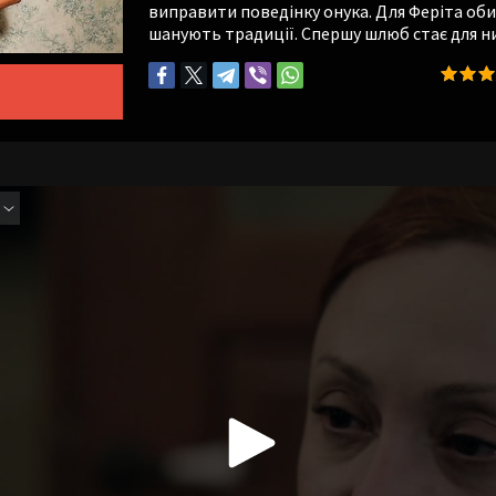
виправити поведінку онука. Для Феріта оби
шанують традиції. Спершу шлюб стає для н