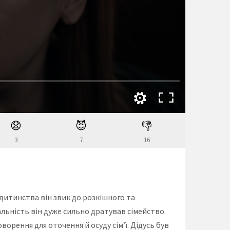
😧
😈
👎
3
7
16
дитинства він звик до розкішного та
льність він дуже сильно дратував сімейство.
ворення для оточення й осуду сім’ї. Дідусь був