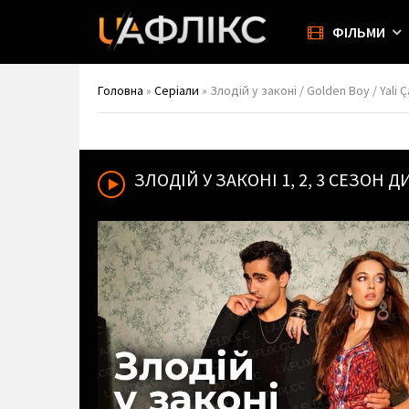
ФІЛЬМИ
Головна
»
Серіали
» Злодій у законі / Golden Boy / Yali Ç
ЗЛОДІЙ У ЗАКОНІ
1, 2, 3 СЕЗОН