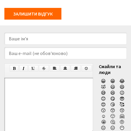
ЗАЛИШИТИ ВІДГУК
Смайли та
люди
😀
😁
😂
🤣
😃
😄
😅
😆
😉
😊
😋
😎
😍
😘
🥰
😗
😙
😚
☺️
🙂
🤗
🤩
🤔
🤨
😐
😑
😶