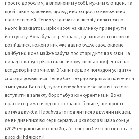
просто дорослим, а впевненим у собі, мужнім хлопцем, та
ще й таким красенем, що від нього просто неможливо
відвести очей. Тепер усі дівчата в школі дивляться на
нього із захватом, мріючи хоч на хвилинку привернути
його увагу. Вона була переконана, що їхні життєві шляхи
розійшлися, кожен з них уже давно будує своє, окреме
майбутнє. Вона майже забула про старі дитячі зв'язки. Та
випадкова зустріч на галасливому шкільному фестивалі
все докорінно змінила. З їхнім першим поглядом усі дитячі
спогади розвіялися. Тепер Сае твердо вирішила покінчити
з минулим. Вона відчуває непереборне бажання і готова
вступити в запеклу боротьбу з конкурентками. Вона
прагне отримати від нього значно більше, ніж просто
дитяча дружба. Не забудьте поділитися з друзями місцем,
де ви дивилися всі серії серіалу Зірка яскравіша за сонце
(2025) українською онлайн, абсолютно безкоштовно та в
високій hd якості!