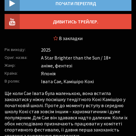
ПОЧАТИ ПЕРЕГЛЯД
ДИВИТИСЬ ТРЕЙЛЕР.
В закладки
Рік виходу:
2025
Ориг. назва:
A Star Brighter than the Sun / 18+
Жанр:
аніме, фентезі
Країна:
Японія
В ролях:
Івата Сае
,
Камішіро Кокі
Ще коли Сае Івата була маленькою, вона встигла
закохатися у ніжну посмішку тендітного Кокі Камішіро у
початковій школі. Проте до моменту вступу в середню
школу Кокі став зовсім іншим – харизматичним і дуже
популярним. Для Сае він здавався надто далеким. Коли їх
обох несподівано призначають працювати у комітеті
спортивного фестивалю, її давня перша закоханість
спалахує з оновленою пристрастю