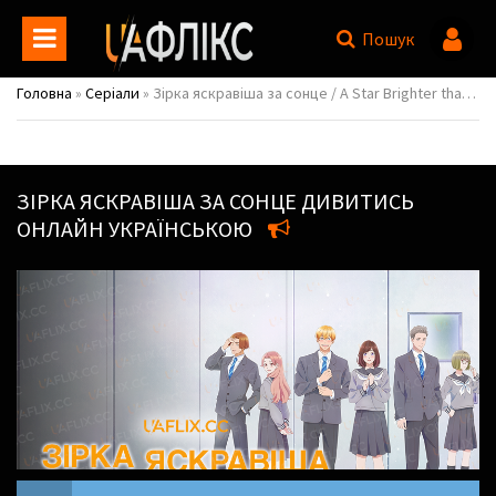
Пошук
Головна
»
Серіали
» Зірка яскравіша за сонце / A Star Brighter than the Sun
ЗІРКА ЯСКРАВІША ЗА СОНЦЕ
ДИВИТИСЬ
ОНЛАЙН УКРАЇНСЬКОЮ