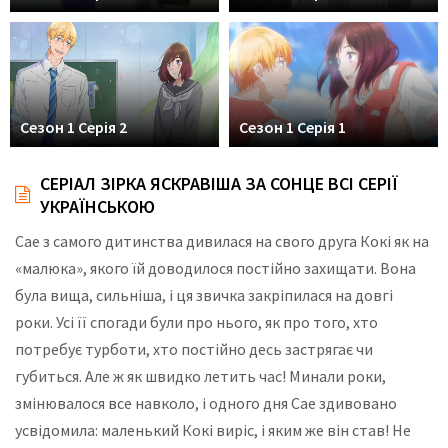
Сезон 1 Серія 2
Сезон 1 Серія 1
СЕРІАЛ ЗІРКА ЯСКРАВІША ЗА СОНЦЕ ВСІ СЕРІЇ
УКРАЇНСЬКОЮ
Сае з самого дитинства дивилася на свого друга Кокі як на
«малюка», якого їй доводилося постійно захищати. Вона
була вища, сильніша, і ця звичка закріпилася на довгі
роки. Усі її спогади були про нього, як про того, хто
потребує турботи, хто постійно десь застрягає чи
губиться. Але ж як швидко летить час! Минали роки,
змінювалося все навколо, і одного дня Сае здивовано
усвідомила: маленький Кокі виріс, і яким же він став! Не