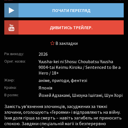
ПОЧАТИ ПЕРЕГЛЯД
ДИВИТИСЬ ТРЕЙЛЕР.
В закладки
Рік виходу:
2026
Ориг. назва:
Yuusha-kei ni Shosu: Choubatsu Yuusha
9004-tai Keimu Kiroku / Sentenced to Be a
Hero / 18+
Жанр:
аніме, пригоди, фентезі
Країна:
Японія
В ролях:
Йохей Адзакамі
,
Шизука Ішігамі
,
Шун Хорі
Замість ув'язнення злочинців, засуджених за тяжкі
злочини, оголошують «Героями» і відправляють на війну.
Їхня доля гірша за смерть – навіть загибель не приносить
спокою. Завдяки спеціальній магії їх безперервно