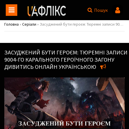
Пошук
Головна
»
Серіали
» Засуджений бути героєм: Тюремні записи 9004-го карального героїчного загону / Yuusha-kei ni Shosu: Choubatsu Yuusha 9004-tai Keimu Kiroku / Sentenced to Be a Hero
ЗАСУДЖЕНИЙ БУТИ ГЕРОЄМ: ТЮРЕМНІ ЗАПИСИ
9004-ГО КАРАЛЬНОГО ГЕРОЇЧНОГО ЗАГОНУ
ДИВИТИСЬ ОНЛАЙН УКРАЇНСЬКОЮ