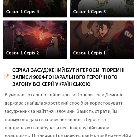
Сезон 1 Серія 4
Сезон 1 Серія 3
Сезон 1 Серія 2
Сезон 1 Серія 1
СЕРІАЛ ЗАСУДЖЕНИЙ БУТИ ГЕРОЄМ: ТЮРЕМНІ
ЗАПИСИ 9004-ГО КАРАЛЬНОГО ГЕРОЇЧНОГО
ЗАГОНУ ВСІ СЕРІЇ УКРАЇНСЬКОЮ
В умовах тотальної війни проти Повелителів Демонів
держава знайшла жорстокий спосіб використовувати
засуджених за найтяжчі злочини. Замість страти, їм
примусово дають «почесне» звання «Героя» та
відправляють відбувати нескінченну військову
повинність. Ці злочинці не можуть навіть знайти спокій у