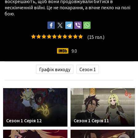
воскрешають, щоб вони продовжували битися в
нескінченній війні. Це не покарання, а вічне пекло на полі
бою.
(
15
гол.)
9.0
Графік виходу
Сезон 1
Сезон 1 Серія 12
Сезон 1 Серія 11