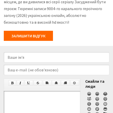
місцем, де ви дивилися всі серії серіалу Засуджений бути
героєм: Тюремні записи 9004-го карального героїчного
загону (2026) українською онлайн, абсолютно
безкоштовно та в високій hd якості!
ЗАЛИШИТИ ВІДГУК
Смайли та
люди
😀
😁
😂
🤣
😃
😄
😅
😆
😉
😊
😋
😎