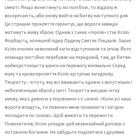
смерті. Якщо вони гинуть на полі бою, то відразу ж
воскресають, аби знову вийти на битву наступного дня.
Це страшне прокляття гарантує, що вороги завжди
матимуть живу зброю. Одним з таких «героїв» стає Ксіло
Форбартц, колишній лідер Ордену Святих Лицарів. Зараз
Ксіло очолює невеликий загін відступників та ізгоїв. Його
команда постійно перебуває на передовій, там, де битви
найжорстокіші та шанси на перемогу мінімальні. Серед
жаху та кровопролиття Ксіло зустрічає загадкову
Теоритту – істоту, яку всі вважають однією з могутніших і
небезпечніших зброй у світі. Теоритта висуває чітку
умову, яка є дивною у порівнянні з її силою: «Коли усі наші
вороги впадуть, ти повинен мене похвалити і лагідно
погладити по голові». Щоб вижити та перемогти
Повелителів, Ксіло укладає цей незвичайний договір з
потужною богинею. Не забудьте поділитися з друзями