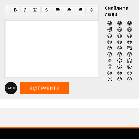
Смайли та
люди
😀
😁
😂
🤣
😃
😄
😅
😆
😉
😊
😋
😎
😍
😘
🥰
😗
😙
😚
☺️
🙂
🤗
🤩
🤔
🤨
😐
😑
😶
🙄
😏
😣
😥
😮
🤐
ВІДПРАВИТИ
😯
😪
😫
😴
😌
😛
😜
😝
🤤
😒
😓
😔
😕
🙃
🤑
😲
☹️
🙁
😖
😞
😟
😤
😢
😭