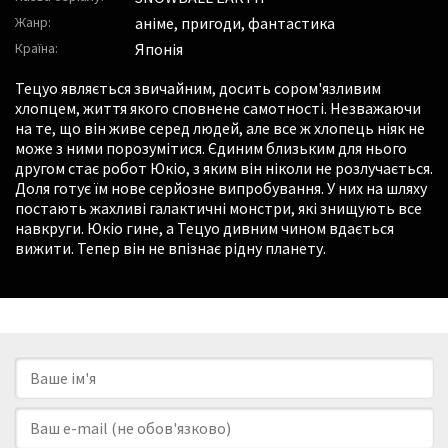
Жанр:
аніме, пригоди, фантастика
Країна:
Японія
Тецуо являється звичайним, досить сором'язливим
хлопцем, життя якого сповнене самотності. Незважаючи
на те, що він живе серед людей, але все ж хлопець ніяк не
може з ними порозумітися. Єдиним близьким для нього
другом стає робот Юкіо, з яким він ніколи не розлучається.
Доля готує їм нове серйозне випробування. У них на шляху
постають жахливі галактичні монстри, які знищують все
навкруги. Юкіо гине, а Тецуо дивним чином вдається
вижити. Тепер він не впізнає рідну планету.