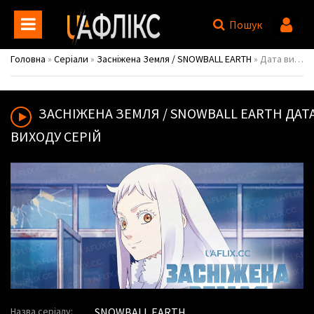
Пошук
Головна
»
Серіали
»
Засніжена Земля / SNOWBALL EARTH
» Дата виходу серій
ЗАСНІЖЕНА ЗЕМЛЯ / SNOWBALL EARTH
ДАТ
ВИХОДУ СЕРІЙ
Назва серіалу:
SNOWBALL EARTH