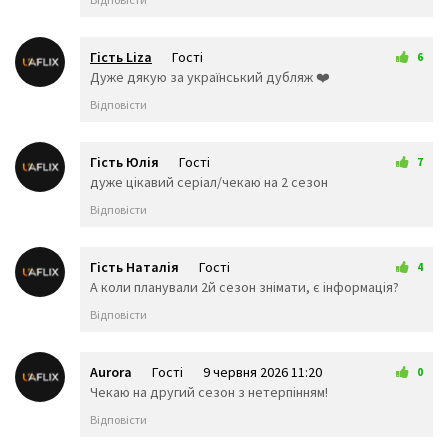
Гість Liza
Гості
6
24 трав 2026 15:36
Дуже дякую за український дубляж ❤️
Відповісти
Гість Юлія
Гості
7
29 трав 2026 10:23
дуже цікавий серіал/чекаю на 2 сезон
Відповісти
Гість Наталія
Гості
4
29 трав 2026 12:20
А коли планували 2й сезон знімати, є інформація?
Відповісти
Aurora
Гості
9 червня 2026 11:20
0
Чекаю на другий сезон з нетерпінням!
Відповісти