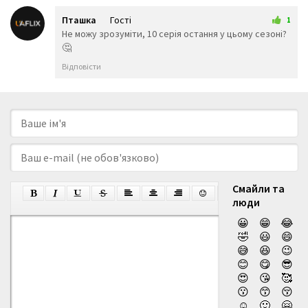
Пташка
Гості
1
11 червня 2026 16:49
Не можу зрозуміти, 10 серія остання у цьому сезоні?
🤔
Відповісти
Смайли та
люди
😀
😁
😂
🤣
😃
😄
😅
😆
😉
😊
😋
😎
😍
😘
🥰
😗
😙
😚
☺️
🙂
🤗