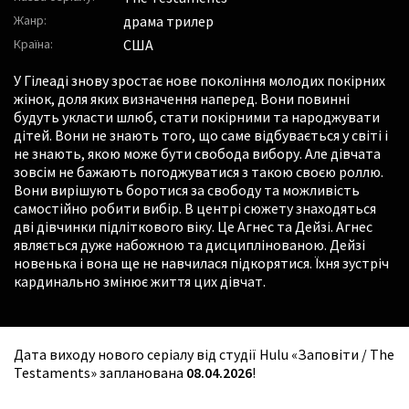
Жанр:
драма трилер
Країна:
США
У Гілеаді знову зростає нове покоління молодих покірних
жінок, доля яких визначення наперед. Вони повинні
будуть укласти шлюб, стати покірними та народжувати
дітей. Вони не знають того, що саме відбувається у світі і
не знають, якою може бути свобода вибору. Але дівчата
зовсім не бажають погоджуватися з такою своєю роллю.
Вони вирішують боротися за свободу та можливість
самостійно робити вибір. В центрі сюжету знаходяться
дві дівчинки підліткового віку. Це Агнес та Дейзі. Агнес
являється дуже набожною та дисциплінованою. Дейзі
новенька і вона ще не навчилася підкорятися. Їхня зустріч
кардинально змінює життя цих дівчат.
Дата виходу нового серіалу від студії Hulu «Заповіти / The
Testaments» запланована
08.04.2026
!