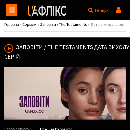
Пошук
Головна
»
Серіали
»
Заповіти / The Testaments
» Дата виходу серій
ЗАПОВІТИ / THE TESTAMENTS
ДАТА ВИХОДУ
СЕРІЙ
Назва серіалу:
The Testaments