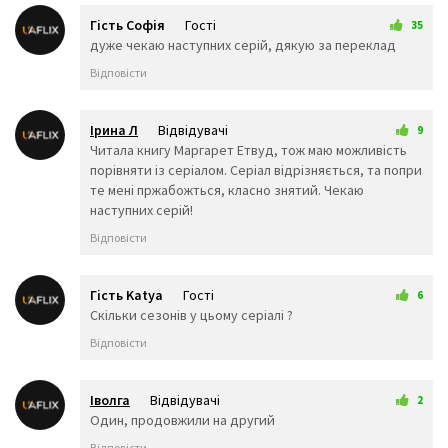
Гість Софія
Гості
35
13 квітня 2026 11:51
дуже чекаю наступних серій, дякую за переклад
Відповісти
Ірина Л
Відвідувачі
9
1 трав 2026 03:47
Читала книгу Маргарет Етвуд, тож маю можливість
порівняти із серіалом. Серіал відрізняється, та попри
те мені пржабожться, класно знятий. Чекаю
наступних серій!
Відповісти
Гість Katya
Гості
6
12 трав 2026 12:10
Скільки сезонів у цьому серіалі ?
Відповісти
Іволга
Відвідувачі
2
26 трав 2026 09:18
Один, продовжили на другий
Відповісти