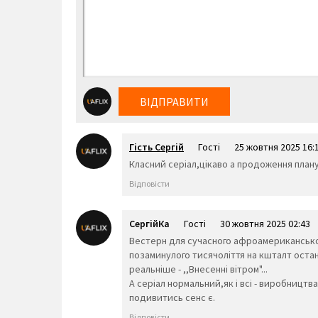
ВІДПРАВИТИ
Гість Сергій
Гості
25 жовтня 2025 16:
Класний серіал,цікаво а продоження плану
Відповісти
СергійКа
Гості
30 жовтня 2025 02:43
Вестерн для сучасного афроамериканського
позаминулого тисячоліття на кшталт останн
реальніше - ,,Внесенні вітром"...
А серіал нормальний,як і всі - виробництва
подивитись сенс є.
Відповісти