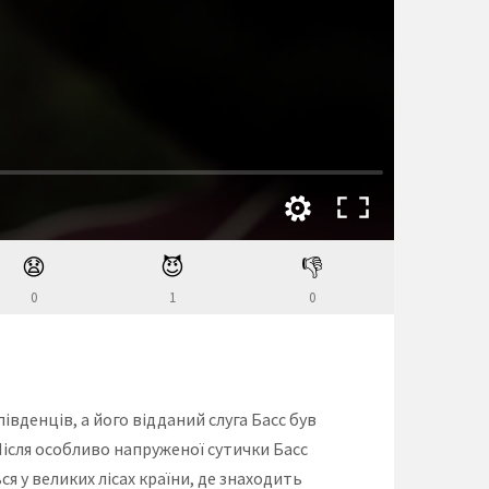
😧
😈
👎
0
1
0
івденців, а його відданий слуга Басс був
ісля особливо напруженої сутички Басс
я у великих лісах країни, де знаходить