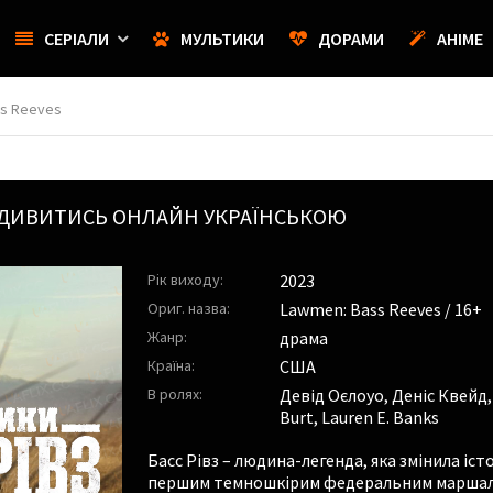
СЕРІАЛИ
МУЛЬТИКИ
ДОРАМИ
АНІМЕ
ss Reeves
 ДИВИТИСЬ ОНЛАЙН УКРАЇНСЬКОЮ
Рік виходу:
2023
Ориг. назва:
Lawmen: Bass Reeves / 16+
Жанр:
драма
Країна:
США
В ролях:
Девід Оєлоуо
,
Деніс Квейд
Burt
,
Lauren E. Banks
Басс Рівз – людина-легенда, яка змінила і
першим темношкірим федеральним маршалом