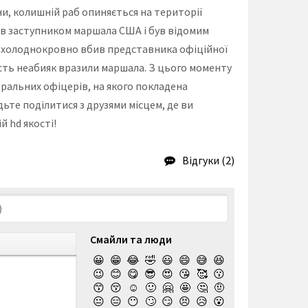
ни, колишній раб опиняється на території
ав заступником маршала США і був відомим
тім холоднокровно вбив представника офіційної
вість неабияк вразили маршала. З цього моменту
ральних офіцерів, на якого покладена
ьте поділитися з друзями місцем, де ви
й hd якості!
Відгуки (2)
Смайли та люди
😀
😁
😂
🤣
😃
😄
😅
😆
😉
😊
😋
😎
😍
😘
🥰
😗
😙
😚
☺️
🙂
🤗
🤩
🤔
🤨
😐
😑
😶
🙄
😏
😣
😥
😮