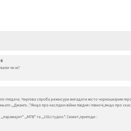
16
вали чи ні?
 глядача .Чергова спроба режисури вигадати місто чорношкірим героям 
ього ,,Джанго...".Якщо про наслідки війни півдня і півночі,якщо про ск
 ,,парамаунт" ,,МТВ" та ,,101студіос". Сюжет,пригоди -