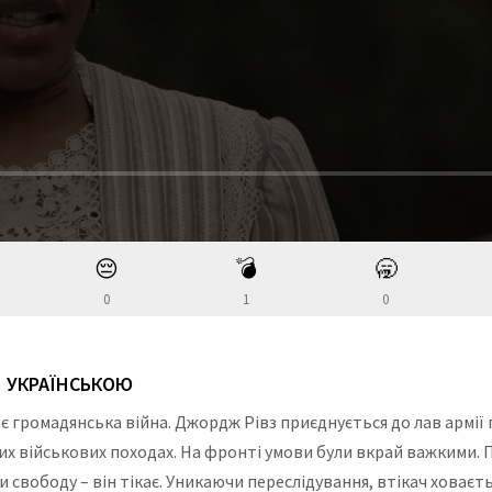
😔
💣
🥱
0
1
0
ОН УКРАЇНСЬКОЮ
є громадянська війна. Джордж Рівз приєднується до лав армії п
 військових походах. На фронті умови були вкрай важкими. П
свободу – він тікає. Уникаючи переслідування, втікач ховаєтьс