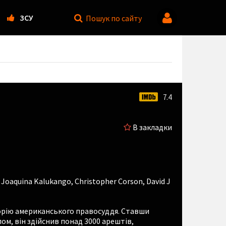
ЗСУ
Пошук
по сайту
7.4
В закладки
,
Joaquina Kalukango
,
Christopher Corson
,
David J
сторію американського правосуддя. Ставши
, він здійснив понад 3000 арештів,