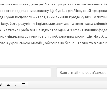
ючи з ними не однин рік. Через три роки після закінчення вій
ивового представника закону. Це був Шеріл Лінн, який працюв
оді шукав місцевого жителя, який вчинив крадіжку віскі, а по
егіону, його розуміння індіанських звичаїв та виняткова сміли
 З втікача і раба він швидко стає одним із ефективніших феде
кримінальних авторитетів та небезпечних злочинців. Не забуд
(2023) українською онлайн, абсолютно безкоштовно та в високі