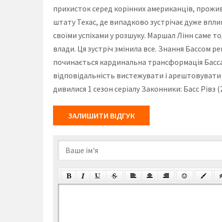
прихисток серед корінних американців, прожива
штату Техас, де випадково зустрічає дуже впл
своїми успіхами у розшуку. Маршал Лінн саме т
влади. Ця зустріч змінила все. Знання Бассом р
починається кардинальна трансформація Басса.
відповідальність вистежувати і арештовувати 
дивилися 1 сезон серіалу Законники: Басс Рівз 
ЗАЛИШИТИ ВІДГУК