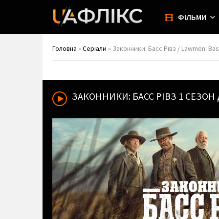
ФІЛЬМИ
Головна
»
Серіали
» Законники: Басс Рівз / Lawmen: Ba
ЗАКОННИКИ: БАСС РІВЗ
1 СЕЗОН