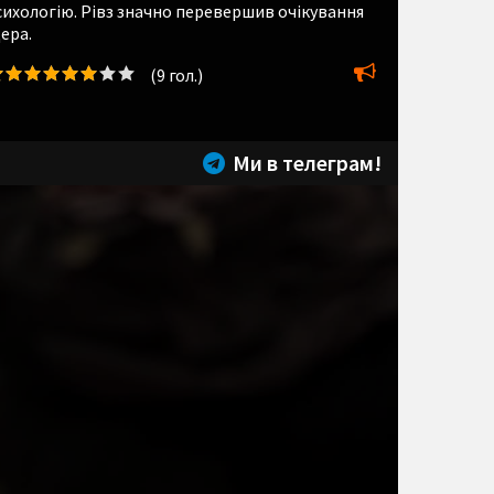
ихологію. Рівз значно перевершив очікування
ера.
(
9
гол.)
Ми в телеграм!