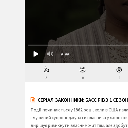
👍
🤣
😲
5
0
2
СЕРІАЛ ЗАКОННИКИ: БАСС РІВЗ 1 СЕЗ
Події починаються у 1862 році, коли в США пала
змушений супроводжувати власника у жорстоких
вирішує ризикнути власним життям, але здобути 