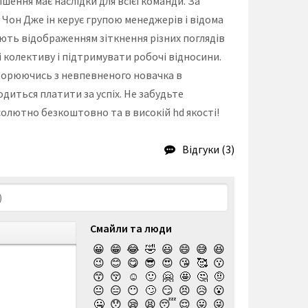
ішення має наслідки для всієї команди. За
 Чон Дже ін керує групою менеджерів і відома
ають відображенням зіткнення різних поглядів
ні колективу і підтримувати робочі відносини.
ворюючись з невпевненого новачка в
одиться платити за успіх. Не забудьте
бсолютно безкоштовно та в високій hd якості!
Відгуки (3)
Смайли та люди
😀
😁
😂
🤣
😃
😄
😅
😆
😉
😊
😋
😎
😍
😘
🥰
😗
😙
😚
☺️
🙂
🤗
🤩
🤔
🤨
😐
😑
😶
🙄
😏
😣
😥
😮
🤐
😯
😪
😫
😴
😌
😛
😜