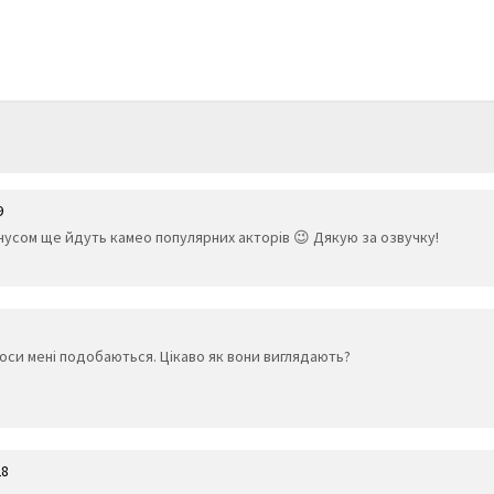
9
нусом ще йдуть камео популярних акторів 😉 Дякую за озвучку!
олоси мені подобаються. Цікаво як вони виглядають?
28