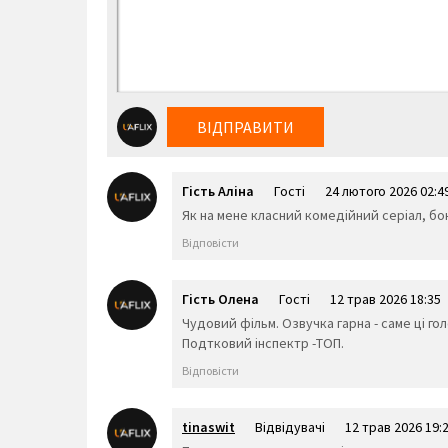
ВІДПРАВИТИ
Гість Аліна
Гості
24 лютого 2026 02:4
Як на мене класний комедійний серіал, бо
Відповісти
Гість Олена
Гості
12 трав 2026 18:35
Чудовий фільм. Озвучка гарна - саме ці г
Подтковий інспектр -ТОП.
Відповісти
tinaswit
Відвідувачі
12 трав 2026 19: