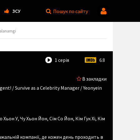
ЗСУ
Пошук
по сайту
Salanamgi
1 серія
6.8
В закладки
gent! / Survive as a Celebrity Manager / Yeonyein
о Хьон У
,
Чу Хьон Йон
,
Сім Со Йон
,
Кім Гук Хі
,
Кім
жальній компанії, де кожен день проходить в