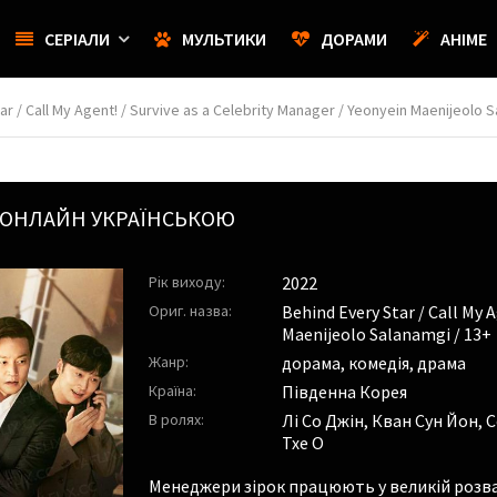
СЕРІАЛИ
МУЛЬТИКИ
ДОРАМИ
АНІМЕ
r / Call My Agent! / Survive as a Celebrity Manager / Yeonyein Maenijeolo 
ОНЛАЙН УКРАЇНСЬКОЮ
Рік виходу:
2022
Ориг. назва:
Behind Every Star / Call My A
Maenijeolo Salanamgi / 13+
Жанр:
дорама, комедія, драма
Країна:
Південна Корея
В ролях:
Лі Со Джін
,
Кван Сун Йон
,
С
Тхе О
Менеджери зірок працюють у великій розва