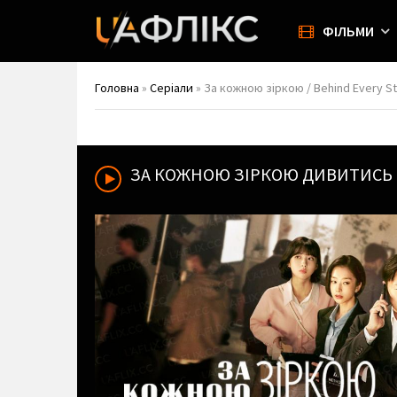
ФІЛЬМИ
Головна
»
Серіали
» За кожною зіркою / Behind Every Sta
ЗА КОЖНОЮ ЗІРКОЮ
ДИВИТИСЬ 