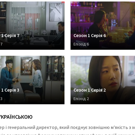
1 Серія 7
Сезон 1 Серія 6
 7
Епізод 6
1 Серія 3
Сезон 1 Серія 2
 3
Епізод 2
 УКРАЇНСЬКОЮ
р і генеральний директор, який поєднує зовнішню м'якість з 