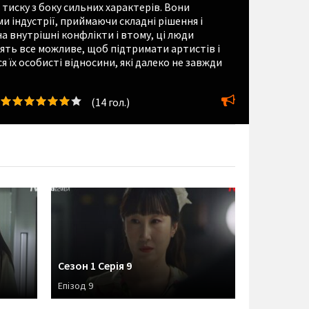
 тиску з боку сильних характерів. Вони
и індустрії, приймаючи складні рішення і
 внутрішні конфлікти і втому, ці люди
ять все можливе, щоб підтримати артистів і
я їх особисті відносини, які далеко не завжди
(
14
гол.)
Сезон 1 Серія 9
Епізод 9