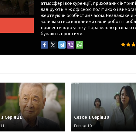
атмосфері конкуренції, прихованих інтриг і
лавірують між офісною політикою і вимогам
жертвуючи особистим часом. Незважаючи на
залишаються відданими своїй роботі і робл
привести їх до успіху. Паралельно разіваютс
бувають простими.
1 Серія 11
Сезон 1 Серія 10
 11
Епізод 10