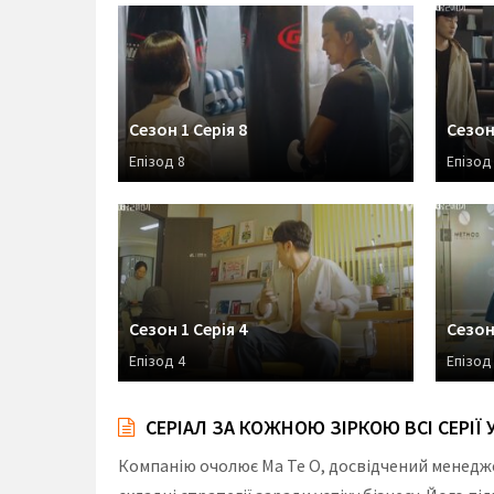
Сезон 1 Серія 8
Сезон 
Епізод 8
Епізод
Сезон 1 Серія 4
Сезон 
Епізод 4
Епізод
СЕРІАЛ ЗА КОЖНОЮ ЗІРКОЮ ВСІ СЕРІЇ
Компанію очолює Ма Те О, досвідчений менедже