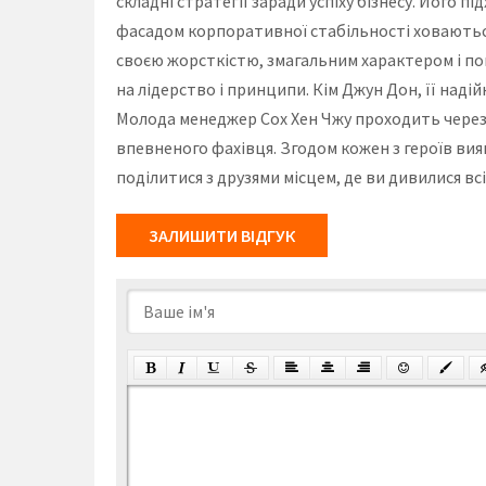
складні стратегії заради успіху бізнесу. Його п
фасадом корпоративної стабільності ховаються 
своєю жорсткістю, змагальним характером і по
на лідерство і принципи. Кім Джун Дон, її наді
Молода менеджер Сох Хен Чжу проходить через
впевненого фахівця. Згодом кожен з героїв вияв
поділитися з друзями місцем, де ви дивилися вс
ЗАЛИШИТИ ВІДГУК