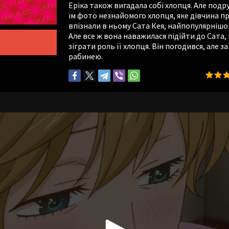
Еріка також вигадала собі хлопця. Але подр
їм фото незнайомого хлопця, яке дівчина п
впізнали в ньому Сата Кея, найпопулярнішого
Але все ж вона наважилася підійти до Сата,
зіграти роль її хлопця. Він погодився, але 
рабинею.