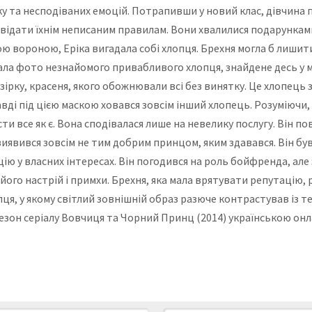
ку та несподіваних емоцій. Потрапивши у новий клас, дівчина
овідати їхнім неписаним правилам. Вони хвалилися подарунка
ою вороною, Еріка вигадала собі хлопця. Брехня могла б лиши
ала фото незнайомого привабливого хлопця, знайдене десь у мере
 зірку, красеня, якого обожнювали всі без винятку. Це хлопец
ді під цією маскою ховався зовсім інший хлопець. Розуміючи,
істи все як є. Вона сподівалася лише на невелику послугу. Він п
иявився зовсім не тим добрим принцом, яким здавався. Він був
ію у власних інтересах. Він погодився на роль бойфренда, але 
його настрій і примхи. Брехня, яка мала врятувати репутацію,
ця, у якому світлий зовнішній образ разюче контрастував із 
 сезон серіалу Вовчиця та Чорний Принц (2014) українською он