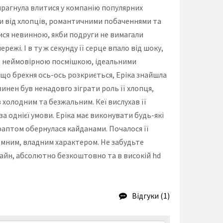
 прагнула влитися у компанію популярних
ми від хлопців, романтичними побаченнями та
тися невинною, якби подруги не вимагали
жі. І в ту ж секунду її серце впало від шоку,
ь з неймовірною посмішкою, ідеальними
 що брехня ось-ось розкриється, Еріка знайшла
овинен був ненадовго зіграти роль її хлопця,
 холодним та безжальним. Кеї вислухав її
за однієї умови. Еріка має виконувати будь-які
 раптом обернулася кайданами. Почалося її
темним, владним характером. Не забудьте
лайн, абсолютно безкоштовно та в високій hd
Відгуки (1)