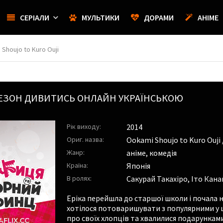
СЕРІАЛИ
МУЛЬТИКИ
ДОРАМИ
АНІМЕ
Shoujo to Kuro Ouji
СЕЗОН ДИВИТИСЬ ОНЛАЙН УКРАЇНСЬКОЮ
Рік виходу:
2014
Ориг. назва:
Ookami Shoujo to Kuro Ouji 
Жанр:
аніме, комедія
Країна:
Японія
В ролях:
Сакурай Такахіро
,
Іто Кана
Еріка перейшла до старшої школи і почала н
хотілося потоваришувати з популярними у 
про своїх хлопців та хвалилися подарункам