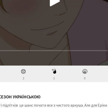
😔
💣
🥱
2
1
0
 СЕЗОН УКРАЇНСЬКОЮ
і підлітків це шанс почати все з чистого аркуша. Але для Ері