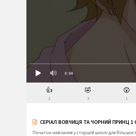
👍
🤣
😲
2
3
1
СЕРІАЛ ВОВЧИЦЯ ТА ЧОРНИЙ ПРИНЦ 1
Початок навчання у старшій школі для більшост