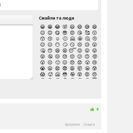
Смайли та люди
😀
😁
😂
🤣
😃
😄
😅
😆
😉
😊
😋
😎
😍
😘
🥰
😗
😙
😚
☺️
🙂
🤗
🤩
🤔
🤨
😐
😑
😶
🙄
😏
😣
😥
😮
🤐
😯
😪
😫
😴
😌
😛
😜
😝
🤤
😒
😓
😔
😕
🙃
🤑
😲
☹️
🙁
😖
😞
😟
😤
😢
😭
😦
😧
😨
😩
🤯
😬
😰
😱
🥵
🥶
😳
🤪
😵
😡
😠
🤬
😷
🤒
🤕
🤢
🤮
🤧
😇
🤠
🥳
🥴
🥺
🤥
🤫
🤭
🧐
🤓
😈
👿
🤡
👹
👺
💀
☠️
👻
👾
🤖
💩
😺
😸
😹
👽
😻
😼
😽
🙀
😿
😾
🙈
🙉
0
🙊
👶
🧒
👦
👧
🧑
👨
👩
🧓
👴
👵
👨‍🎓
👩‍🎓
👨‍🏫
👨‍⚕️
👩‍⚕️
Цитувати
Скарга
👩‍🏫
👨‍🌾
👩‍🌾
👨‍🍳
👩‍🍳
👨‍🔧
👨‍⚖️
👩‍⚖️