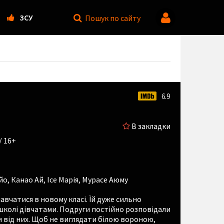
ЗСУ
Пошук
по сайту
6.9
В закладки
/ 16+
йо
,
Канао Ай
,
Ісе Марія
,
Мурасе Аюму
авчатися в новому класі. Їй дуже сильно
школі дівчатами. Подруги постійно розповідали
и від них. Щоб не виглядати білою вороною,