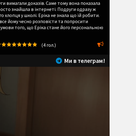
уги вимагали доказів. Саме тому вона показала
росто знайшла в інтернеті. Подруги одразу ж
 хлопця у школі. Еріка не знала що їй робити.
 все йому чесно розповісти та попросити
за умови того, що Еріка стане його персональною
(
4
гол.)
Ми в телеграм!