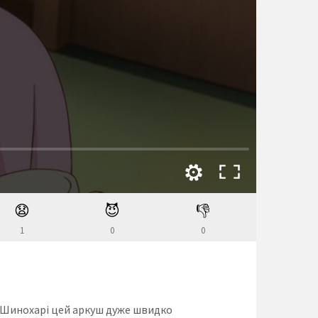
😧
😈
👎
1
0
0
ки Шинохарі цей аркуш дуже швидко