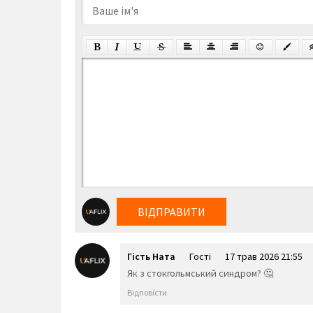
ВІДПРАВИТИ
Гість Ната
Гості
17 трав 2026 21:55
Як з стокгольмський синдром? 🤔
Відповісти