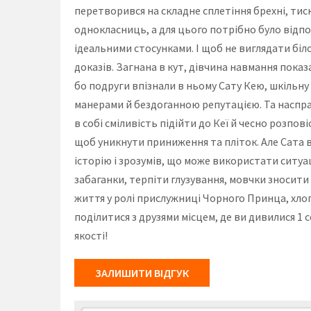
перетворився на складне сплетіння брехні, тис
однокласниць, а для цього потрібно було відп
ідеальними стосунками. І щоб не виглядати біл
доказів. Загнана в кут, дівчина навмання показ
бо подруги впізнали в ньому Сату Кею, шкільну
манерами й бездоганною репутацією. Та насправ
в собі сміливість підійти до Кеї й чесно розпов
щоб уникнути приниження та пліток. Але Сата в
історію і зрозумів, що може використати ситуац
забаганки, терпіти глузування, мовчки зносити 
життя у ролі прислужниці Чорного Принца, хлоп
поділитися з друзями місцем, де ви дивилися 1
якості!
ЗАЛИШИТИ ВІДГУК