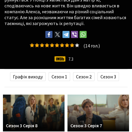
сподіваючись на нове життя. Він швидко вливається в
компанію Алекса, незважаючи на різний соціальний
статус. Але за розкішним життям багатих сімей ховаються
таємниці, які загрожують їх репутації.
(
14
гол.)
7.3
Графік виходу
Сезон 1
Сезон 2
Сезон 3
Сезон 3 Серія 8
Сезон 3 Серія 7