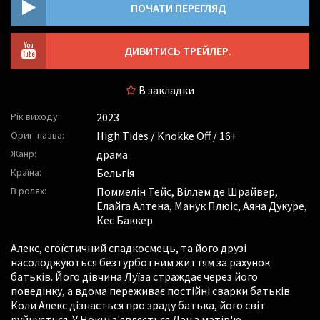
ПОЧАТИ ПЕРЕГЛЯД
ДИВИТИСЬ ТРЕЙЛЕР.
В закладки
Рік виходу:
2023
Ориг. назва:
High Tides / Knokke Off / 16+
Жанр:
драма
Країна:
Бельгія
В ролях:
Поммелін Тейс
,
Віллем де Шрайвер
,
Елайга Алтена
,
Манук Плюіс
,
Аяна Дукуре
,
Кес Баккер
Алекс, егоїстичний спадкоємець, та його друзі
насолоджуються безтурботним життям за рахунок
батьків. Його дівчина Луїза страждає через його
поведінку, а вдома переживає постійні сварки батьків.
Коли Алекс дізнається про зраду батька, його світ
руйнується. У Нокці з'являється Дан з матір'ю,