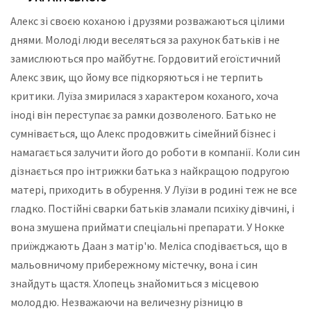
Алекс зі своєю коханою і друзями розважаються цілими
днями. Молоді люди веселяться за рахунок батьків і не
замислюються про майбутнє. Гордовитий егоїстичний
Алекс звик, що йому все підкоряються і не терпить
критики. Луїза змирилася з характером коханого, хоча
іноді він переступає за рамки дозволеного. Батько не
сумнівається, що Алекс продовжить сімейний бізнес і
намагається залучити його до роботи в компанії. Коли син
дізнається про інтрижки батька з найкращою подругою
матері, приходить в обурення. У Луїзи в родині теж не все
гладко. Постійні сварки батьків зламали психіку дівчині, і
вона змушена приймати спеціальні препарати. У Нокке
приїжджають Даан з матір'ю. Меліса сподівається, що в
мальовничому прибережному містечку, вона і син
знайдуть щастя. Хлопець знайомиться з місцевою
молоддю. Незважаючи на величезну різницю в