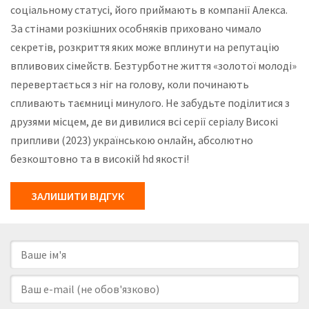
соціальному статусі, його приймають в компанії Алекса.
За стінами розкішних особняків приховано чимало
секретів, розкриття яких може вплинути на репутацію
впливових сімейств. Безтурботне життя «золотої молоді»
перевертається з ніг на голову, коли починають
спливають таємниці минулого. Не забудьте поділитися з
друзями місцем, де ви дивилися всі серії серіалу Високі
припливи (2023) українською онлайн, абсолютно
безкоштовно та в високій hd якості!
ЗАЛИШИТИ ВІДГУК