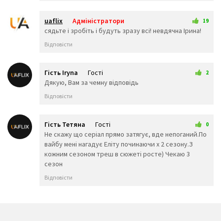
😩
🤯
😬
😰
😱
🥵
uaflix
Адміністратори
19
🥶
😳
🤪
13 березня 2025 22:50
сядьте і зробіть і будуть зразу всі! невдячна Ірина!
😵
😡
😠
Відповісти
🤬
😷
🤒
🤕
🤢
🤮
🤧
😇
🤠
Гість Iryna
Гості
2
🥳
🥴
🥺
17 березня 2025 12:07
Дякую, Вам за чемну відповідь
🤥
🤫
🤭
Відповісти
🧐
🤓
😈
👿
🤡
👹
👺
💀
☠️
Гість Тетяна
Гості
0
👻
👾
👽
29 березня 2025 16:27
Не скажу що серіал прямо затягує, вде непоганий.По
🤖
💩
😺
вайбу мені нагадує Еліту починаючи х 2 сезону.З
😸
😹
😻
кожним сезоном треш в сюжеті росте) Чекаю 3
😼
😽
🙀
сезон
😿
😾
🙈
Відповісти
🙉
🙊
👶
🧒
👦
👧
🧑
👨
👩
🧓
👴
👵