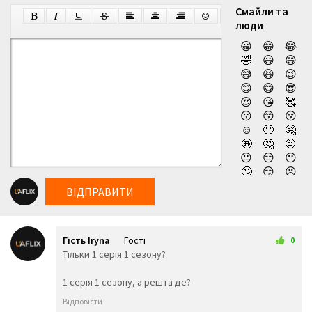
Смайли та
люди
😀
😁
😂
🤣
😃
😄
😅
😆
😉
😊
😋
😎
😍
😘
🥰
😗
😙
😚
☺️
🙂
🤗
🤩
🤔
🤨
😐
😑
😶
🙄
😏
😣
😥
😮
🤐
ВІДПРАВИТИ
😯
😪
😫
😴
😌
😛
😜
😝
🤤
Гість Iryna
Гості
😒
😓
😔
0
13 березня 2025 11:08
Тільки 1 серія 1 сезону?
😕
🙃
🤑
😲
☹️
🙁
1 серія 1 сезону, а решта де?
😖
😞
😟
😤
😢
😭
Відповісти
😦
😧
😨