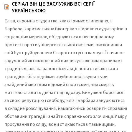
СЕРІАЛ ВІН ЦЕ ЗАСЛУЖИВ ВСІ СЕРІЇ
УКРАЇНСЬКОЮ
Еліза, скромна студентка, яка отримує стипендію, і
Барбара, харизматична блогерка з широкою аудиторією в
соціальних мережах, об'єднуються в несподіваному
протесті проти університетської системи, висловивши
свій бунт руйнуванням Старої статуї на кампусі. Їх вчинок
задуманий як символічний виклик усталеним правилам і
традиціям, але на ранок після акції вони стикаються з
трагедією: біля підніжжя зруйнованої скульптури
знайдений мертвим відомий спортсмен, чия смерть
миттєво ставить дівчат під підозру. Вимушені боротися
за свою репутацію і свободу, Еліз і Барбара занурюються
в складне розслідування, намагаючись розкрити справжні
обставини трагедії і знайти справжнього злочинця. У міру
просування по сліду, вони стикаються з таємницями,