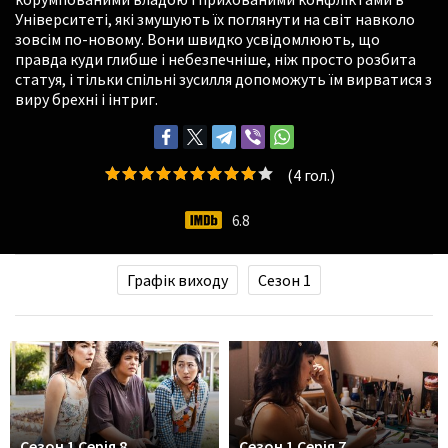
Університеті, які змушують їх поглянути на світ навколо
зовсім по-новому. Вони швидко усвідомлюють, що
правда куди глибше і небезпечніше, ніж просто розбита
статуя, і тільки спільні зусилля допоможуть їм вирватися з
виру брехні і інтриг.
(
4
гол.)
6.8
Графік виходу
Сезон 1
Сезон 1 Серія 8
Сезон 1 Серія 7