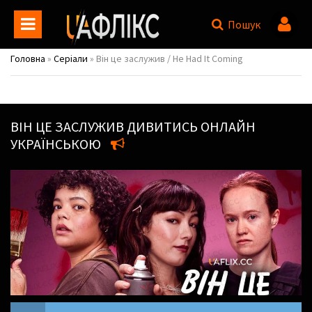
Пошук
Головна
»
Серіали
» Він це заслужив / He Had It Coming
ВІН ЦЕ ЗАСЛУЖИВ
ДИВИТИСЬ ОНЛАЙН
УКРАЇНСЬКОЮ