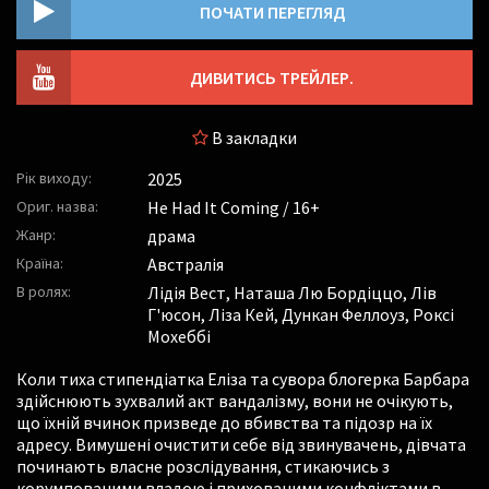
ПОЧАТИ ПЕРЕГЛЯД
ДИВИТИСЬ ТРЕЙЛЕР.
В закладки
Рік виходу:
2025
Ориг. назва:
He Had It Coming / 16+
Жанр:
драма
Країна:
Австралія
В ролях:
Лідія Вест
,
Наташа Лю Бордіццо
,
Лів
Г'юсон
,
Ліза Кей
,
Дункан Феллоуз
,
Роксі
Мохеббі
Коли тиха стипендіатка Еліза та сувора блогерка Барбара
здійснюють зухвалий акт вандалізму, вони не очікують,
що їхній вчинок призведе до вбивства та підозр на їх
адресу. Вимушені очистити себе від звинувачень, дівчата
починають власне розслідування, стикаючись з
корумпованими владою і прихованими конфліктами в