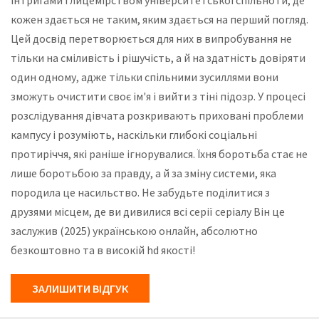
інтригами і лицемірством університетської спільноти, де
кожен здається не таким, яким здається на перший погляд.
Цей досвід перетворюється для них в випробування не
тільки на сміливість і рішучість, а й на здатність довіряти
один одному, адже тільки спільними зусиллями вони
зможуть очистити своє ім'я і вийти з тіні підозр. У процесі
розслідування дівчата розкривають приховані проблеми
кампусу і розуміють, наскільки глибокі соціальні
протиріччя, які раніше ігнорувалися. Їхня боротьба стає не
лише боротьбою за правду, а й за зміну системи, яка
породила це насильство. Не забудьте поділитися з
друзями місцем, де ви дивилися всі серії серіалу Він це
заслужив (2025) українською онлайн, абсолютно
безкоштовно та в високій hd якості!
ЗАЛИШИТИ ВІДГУК