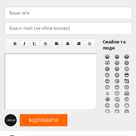
Смайли та
люди
😀
😁
😂
🤣
😃
😄
😅
😆
😉
😊
😋
😎
😍
😘
🥰
😗
😙
😚
☺️
🙂
🤗
🤩
🤔
🤨
😐
😑
😶
🙄
😏
😣
😥
😮
🤐
ВІДПРАВИТИ
😯
😪
😫
😴
😌
😛
😜
😝
🤤