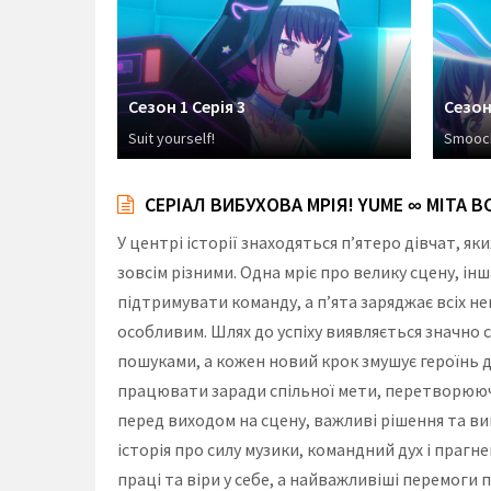
Сезон 1 Серія 3
Сезон 
Suit yourself!
Smooc
СЕРІАЛ ВИБУХОВА МРІЯ! YUME ∞ MITA В
У центрі історії знаходяться п’ятеро дівчат, 
зовсім різними. Одна мріє про велику сцену, ін
підтримувати команду, а п’ята заряджає всіх н
особливим. Шлях до успіху виявляється значно
пошуками, а кожен новий крок змушує героїнь д
працювати заради спільної мети, перетворююч
перед виходом на сцену, важливі рішення та ви
історія про силу музики, командний дух і праг
праці та віри у себе, а найважливіші перемоги 