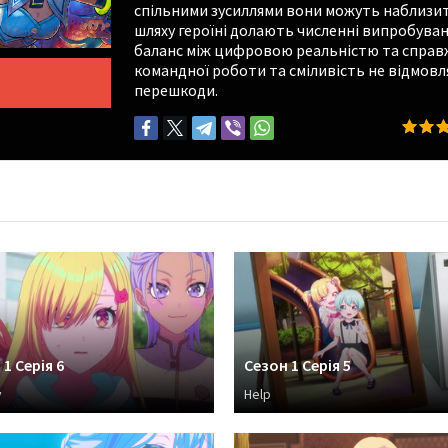
спільними зусиллями вони можуть наблизит
шляху героїні долають численні випробуван
баланс між цифровою реальністю та справжн
командної роботи та сміливість не відмовля
перешкоди.
1 Серія 6
Сезон 1 Серія 5
y
Help