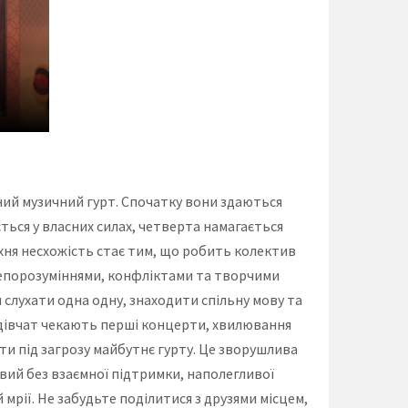
сний музичний гурт. Спочатку вони здаються
ється у власних силах, четверта намагається
їхня несхожість стає тим, що робить колектив
 непорозуміннями, конфліктами та творчими
 слухати одна одну, знаходити спільну мову та
 дівчат чекають перші концерти, хвилювання
ти під загрозу майбутнє гурту. Це зворушлива
ивий без взаємної підтримки, наполегливої
мрії. Не забудьте поділитися з друзями місцем,