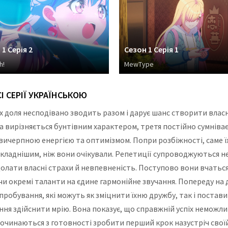
1 Серія 2
Сезон 1 Серія 1
h!
MewType
СІ СЕРІЇ УКРАЇНСЬКОЮ
яких доля несподівано зводить разом і дарує шанс створити вла
ша вирізняється бунтівним характером, третя постійно сумніва
евичерпною енергією та оптимізмом. Попри розбіжності, саме 
 складнішим, ніж вони очікували. Репетиції супроводжуються
олати власні страхи й невпевненість. Поступово вони вчаться
и окремі таланти на єдине гармонійне звучання. Попереду на
пробування, які можуть як зміцнити їхню дружбу, так і постави
нення здійснити мрію. Вона показує, що справжній успіх неможл
починаються з готовності зробити перший крок назустріч своїй 