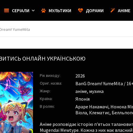
СЕРІАЛИ
МУЛЬТИКИ
ДОРАМИ
АНІМЕ
 Dream! YumeMita
ВИТИСЬ ОНЛАЙН УКРАЇНСЬКОЮ
Рік виходу:
2026
Ориг. назва:
BanG Dream! YumeMita / 16
Жанр:
аніме, музика
Країна:
Японія
В ролях:
Араре Накамачі
,
Нонока Мі
Віола
,
Клематис
,
Белльпоп
Аніме розповідає історію п'ятьох талановит
Mugendai Mewtype. Кожна з них має власний