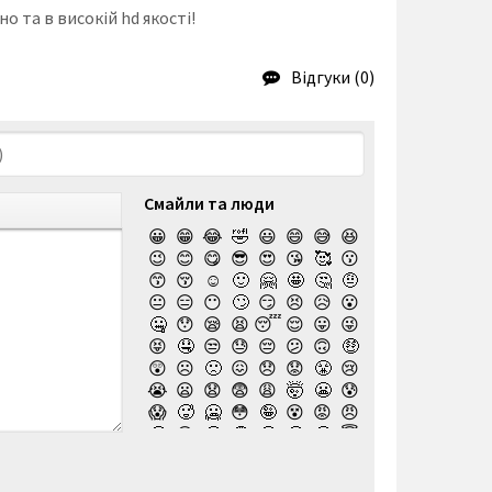
о та в високій hd якості!
Відгуки (0)
Смайли та люди
😀
😁
😂
🤣
😃
😄
😅
😆
😉
😊
😋
😎
😍
😘
🥰
😗
😙
😚
☺️
🙂
🤗
🤩
🤔
🤨
😐
😑
😶
🙄
😏
😣
😥
😮
🤐
😯
😪
😫
😴
😌
😛
😜
😝
🤤
😒
😓
😔
😕
🙃
🤑
😲
☹️
🙁
😖
😞
😟
😤
😢
😭
😦
😧
😨
😩
🤯
😬
😰
😱
🥵
🥶
😳
🤪
😵
😡
😠
🤬
😷
🤒
🤕
🤢
🤮
🤧
😇
🤠
🥳
🥴
🥺
🤥
🤫
🤭
🧐
🤓
😈
👿
🤡
👹
👺
💀
☠️