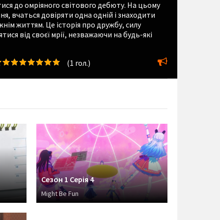
ися до омріяного світового дебюту. На цьому
ня, вчаться довіряти одна одній і знаходити
ім життям. Це історія про дружбу, силу
тися від своєї мрії, незважаючи на будь-які
(
1
гол.)
Сезон 1 Серія 4
Might Be Fun