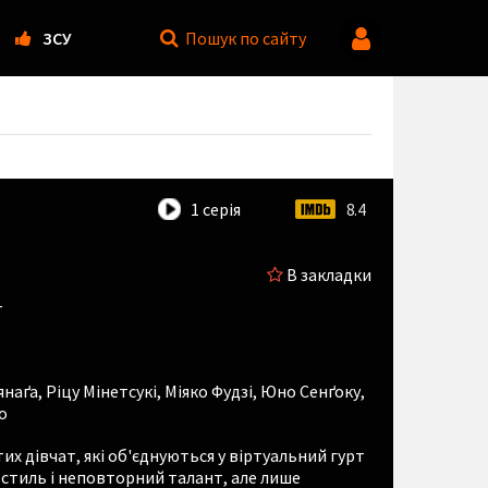
ЗСУ
Пошук
по сайту
1 серія
8.4
В закладки
+
янаґа
,
Ріцу Мінетсукі
,
Міяко Фудзі
,
Юно Сенґоку
,
о
их дівчат, які об'єднуються у віртуальний гурт
 стиль і неповторний талант, але лише