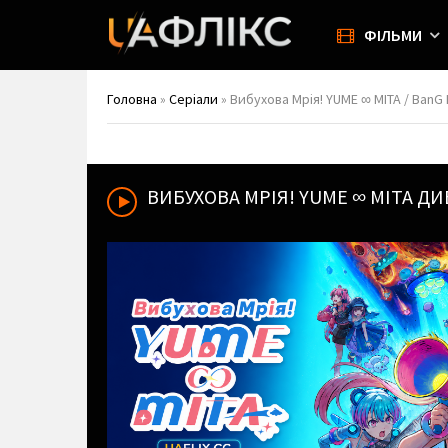
ФІЛЬМИ
Головна
»
Серіали
» Вибухова Мрія! YUME ∞ MITA / BanG
ВИБУХОВА МРІЯ! YUME ∞ MITA
ДИ